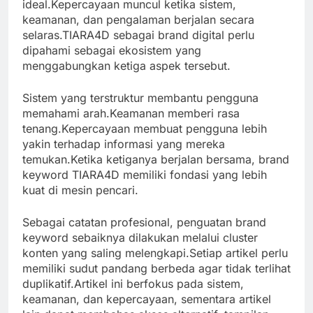
ideal.Kepercayaan muncul ketika sistem,
keamanan, dan pengalaman berjalan secara
selaras.TIARA4D sebagai brand digital perlu
dipahami sebagai ekosistem yang
menggabungkan ketiga aspek tersebut.
Sistem yang terstruktur membantu pengguna
memahami arah.Keamanan memberi rasa
tenang.Kepercayaan membuat pengguna lebih
yakin terhadap informasi yang mereka
temukan.Ketika ketiganya berjalan bersama, brand
keyword TIARA4D memiliki fondasi yang lebih
kuat di mesin pencari.
Sebagai catatan profesional, penguatan brand
keyword sebaiknya dilakukan melalui cluster
konten yang saling melengkapi.Setiap artikel perlu
memiliki sudut pandang berbeda agar tidak terlihat
duplikatif.Artikel ini berfokus pada sistem,
keamanan, dan kepercayaan, sementara artikel