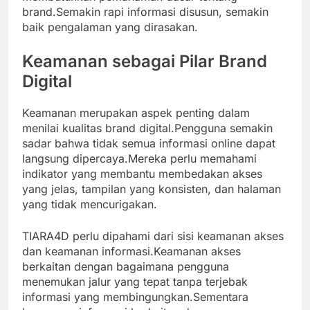
brand.Semakin rapi informasi disusun, semakin
baik pengalaman yang dirasakan.
Keamanan sebagai Pilar Brand
Digital
Keamanan merupakan aspek penting dalam
menilai kualitas brand digital.Pengguna semakin
sadar bahwa tidak semua informasi online dapat
langsung dipercaya.Mereka perlu memahami
indikator yang membantu membedakan akses
yang jelas, tampilan yang konsisten, dan halaman
yang tidak mencurigakan.
TIARA4D perlu dipahami dari sisi keamanan akses
dan keamanan informasi.Keamanan akses
berkaitan dengan bagaimana pengguna
menemukan jalur yang tepat tanpa terjebak
informasi yang membingungkan.Sementara