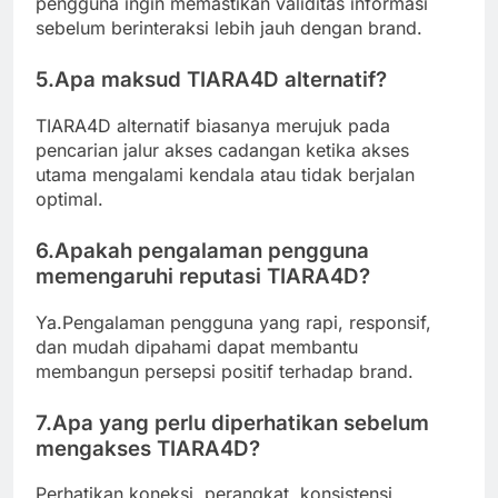
pengguna ingin memastikan validitas informasi
sebelum berinteraksi lebih jauh dengan brand.
5.Apa maksud TIARA4D alternatif?
TIARA4D alternatif biasanya merujuk pada
pencarian jalur akses cadangan ketika akses
utama mengalami kendala atau tidak berjalan
optimal.
6.Apakah pengalaman pengguna
memengaruhi reputasi TIARA4D?
Ya.Pengalaman pengguna yang rapi, responsif,
dan mudah dipahami dapat membantu
membangun persepsi positif terhadap brand.
7.Apa yang perlu diperhatikan sebelum
mengakses TIARA4D?
Perhatikan koneksi, perangkat, konsistensi