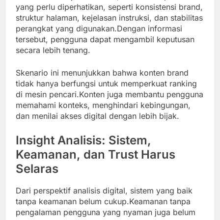
yang perlu diperhatikan, seperti konsistensi brand,
struktur halaman, kejelasan instruksi, dan stabilitas
perangkat yang digunakan.Dengan informasi
tersebut, pengguna dapat mengambil keputusan
secara lebih tenang.
Skenario ini menunjukkan bahwa konten brand
tidak hanya berfungsi untuk memperkuat ranking
di mesin pencari.Konten juga membantu pengguna
memahami konteks, menghindari kebingungan,
dan menilai akses digital dengan lebih bijak.
Insight Analisis: Sistem,
Keamanan, dan Trust Harus
Selaras
Dari perspektif analisis digital, sistem yang baik
tanpa keamanan belum cukup.Keamanan tanpa
pengalaman pengguna yang nyaman juga belum