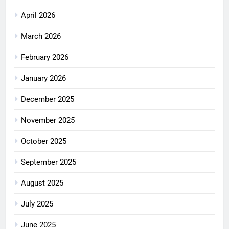
April 2026
March 2026
February 2026
January 2026
December 2025
November 2025
October 2025
September 2025
August 2025
July 2025
June 2025