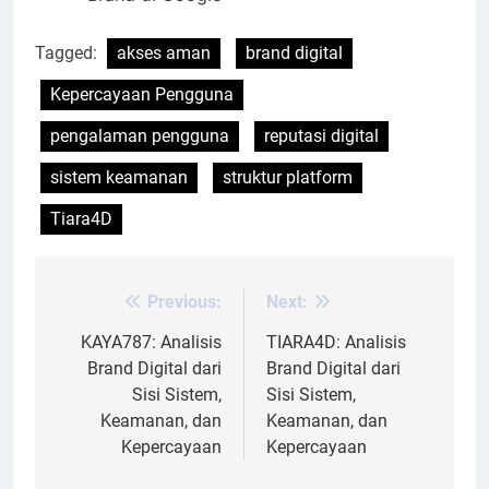
Tagged:
akses aman
brand digital
Kepercayaan Pengguna
pengalaman pengguna
reputasi digital
sistem keamanan
struktur platform
Tiara4D
Previous:
Next:
Post
navigation
KAYA787: Analisis
TIARA4D: Analisis
Brand Digital dari
Brand Digital dari
Sisi Sistem,
Sisi Sistem,
Keamanan, dan
Keamanan, dan
Kepercayaan
Kepercayaan