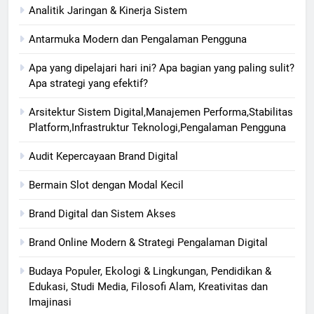
Analitik Jaringan & Kinerja Sistem
Antarmuka Modern dan Pengalaman Pengguna
Apa yang dipelajari hari ini? Apa bagian yang paling sulit?
Apa strategi yang efektif?
Arsitektur Sistem Digital,Manajemen Performa,Stabilitas
Platform,Infrastruktur Teknologi,Pengalaman Pengguna
Audit Kepercayaan Brand Digital
Bermain Slot dengan Modal Kecil
Brand Digital dan Sistem Akses
Brand Online Modern & Strategi Pengalaman Digital
Budaya Populer, Ekologi & Lingkungan, Pendidikan &
Edukasi, Studi Media, Filosofi Alam, Kreativitas dan
Imajinasi