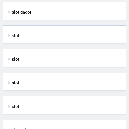
slot gacor
slot
slot
slot
slot