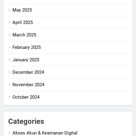
May 2025
April 2025
March 2025
February 2025
January 2025
December 2024
November 2024
October 2024
Categories
Akses Akun & Keamanan Digital