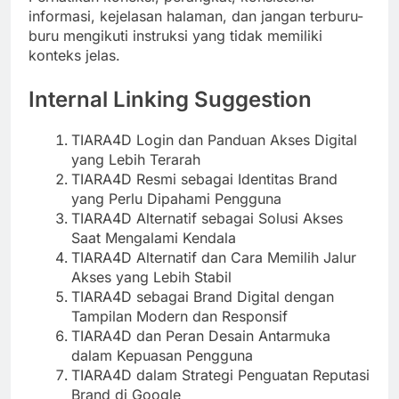
informasi, kejelasan halaman, dan jangan terburu-
buru mengikuti instruksi yang tidak memiliki
konteks jelas.
Internal Linking Suggestion
TIARA4D Login dan Panduan Akses Digital
yang Lebih Terarah
TIARA4D Resmi sebagai Identitas Brand
yang Perlu Dipahami Pengguna
TIARA4D Alternatif sebagai Solusi Akses
Saat Mengalami Kendala
TIARA4D Alternatif dan Cara Memilih Jalur
Akses yang Lebih Stabil
TIARA4D sebagai Brand Digital dengan
Tampilan Modern dan Responsif
TIARA4D dan Peran Desain Antarmuka
dalam Kepuasan Pengguna
TIARA4D dalam Strategi Penguatan Reputasi
Brand di Google