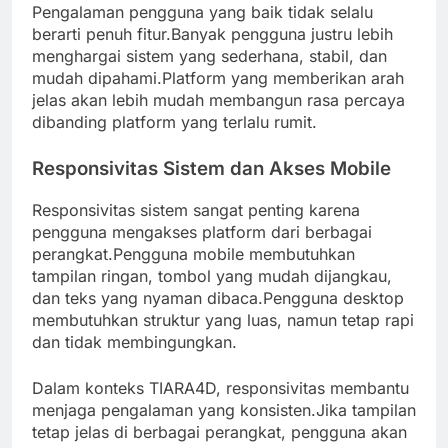
Pengalaman pengguna yang baik tidak selalu
berarti penuh fitur.Banyak pengguna justru lebih
menghargai sistem yang sederhana, stabil, dan
mudah dipahami.Platform yang memberikan arah
jelas akan lebih mudah membangun rasa percaya
dibanding platform yang terlalu rumit.
Responsivitas Sistem dan Akses Mobile
Responsivitas sistem sangat penting karena
pengguna mengakses platform dari berbagai
perangkat.Pengguna mobile membutuhkan
tampilan ringan, tombol yang mudah dijangkau,
dan teks yang nyaman dibaca.Pengguna desktop
membutuhkan struktur yang luas, namun tetap rapi
dan tidak membingungkan.
Dalam konteks TIARA4D, responsivitas membantu
menjaga pengalaman yang konsisten.Jika tampilan
tetap jelas di berbagai perangkat, pengguna akan