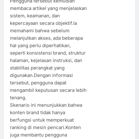
Pengguna tersebut kemudian
membaca artikel yang menjelaskan
sistem, keamanan, dan
kepercayaan secara objektif.Ia
memahami bahwa sebelum
melanjutkan akses, ada beberapa
hal yang perlu diperhatikan,
seperti konsistensi brand, struktur
halaman, kejelasan instruksi, dan
stabilitas perangkat yang
digunakan.Dengan informasi
tersebut, pengguna dapat
mengambil keputusan secara lebih
tenang.
Skenario ini menunjukkan bahwa
konten brand tidak hanya
berfungsi untuk memperkuat
ranking di mesin pencari.Konten
juga membantu pengguna