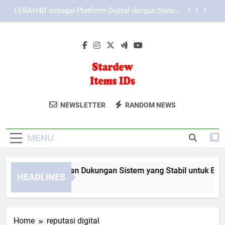
Skip
KAYA787 sebagai Platform Digital dengan Akses
to
yang Lebih Efisien
content
Mengenal KAYA787 melalui Tampilan Modern dan
Mudah Dipahami
EDWINSLOT dengan Dukungan Sistem yang Stabil
untuk Berbagai Perangkat
LEBAH4D sebagai Platform Digital dengan Sistem
Akses yang Terarah
Stardew Items
Temukan Daftar Lengkap Item Dan ID Di
KAYA787 sebagai Platform Digital dengan Akses
NEWSLETTER
RANDOM NEWS
yang Lebih Efisien
IDs
Stardew Valley. Panduan Mudah Untuk
Mengenal KAYA787 melalui Tampilan Modern dan
Petualangan Permainan Anda.
Mudah Dipahami
MENU
DWINSLOT dengan Dukungan Sistem yang Stabil untuk Berbag
HEADLINES
 Weeks Ago
Home
reputasi digital