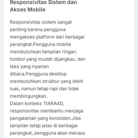
Responsivitas Sistem dan
Akses Mobile
Responsivitas sistem sangat
penting karena pengguna
mengakses platform dari berbagai
perangkat.Pengguna mobile
membutuhkan tampilan ringan,
tombol yang mudah dijangkau, dan
teks yang nyaman
dibaca.Pengguna desktop
membutuhkan struktur yang lebih
luas, namun tetap rapi dan tidak
membingungkan.
Dalam konteks TIARA4D,
responsivitas membantu menjaga
pengalaman yang konsisten.Jika
tampilan tetap jelas di berbagai
perangkat, pengguna akan merasa