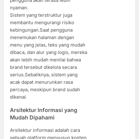
pengguna akan terasa lebih
nyaman.
Sistem yang terstruktur juga
membantu mengurangi risiko
kebingungan.Saat pengguna
menemukan halaman dengan
menu yang jelas, teks yang mudah
dibaca, dan alur yang logis, mereka
akan lebih mudah menilai bahwa
brand tersebut dikelola secara
serius.Sebaliknya, sistem yang
acak dapat menurunkan rasa
percaya, meskipun brand sudah
dikenal.
Arsitektur Informasi yang
Mudah Dipahami
Arsitektur informasi adalah cara
sebuah platform menyusun konten