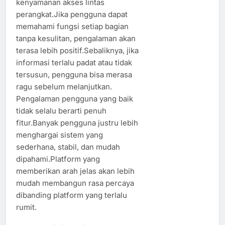
kenyamanan akses lintas
perangkat.Jika pengguna dapat
memahami fungsi setiap bagian
tanpa kesulitan, pengalaman akan
terasa lebih positif.Sebaliknya, jika
informasi terlalu padat atau tidak
tersusun, pengguna bisa merasa
ragu sebelum melanjutkan.
Pengalaman pengguna yang baik
tidak selalu berarti penuh
fitur.Banyak pengguna justru lebih
menghargai sistem yang
sederhana, stabil, dan mudah
dipahami.Platform yang
memberikan arah jelas akan lebih
mudah membangun rasa percaya
dibanding platform yang terlalu
rumit.