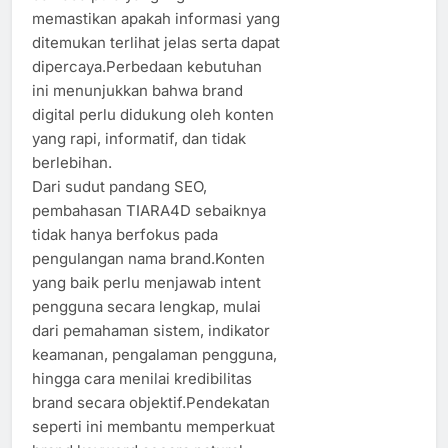
memastikan apakah informasi yang
ditemukan terlihat jelas serta dapat
dipercaya.Perbedaan kebutuhan
ini menunjukkan bahwa brand
digital perlu didukung oleh konten
yang rapi, informatif, dan tidak
berlebihan.
Dari sudut pandang SEO,
pembahasan TIARA4D sebaiknya
tidak hanya berfokus pada
pengulangan nama brand.Konten
yang baik perlu menjawab intent
pengguna secara lengkap, mulai
dari pemahaman sistem, indikator
keamanan, pengalaman pengguna,
hingga cara menilai kredibilitas
brand secara objektif.Pendekatan
seperti ini membantu memperkuat