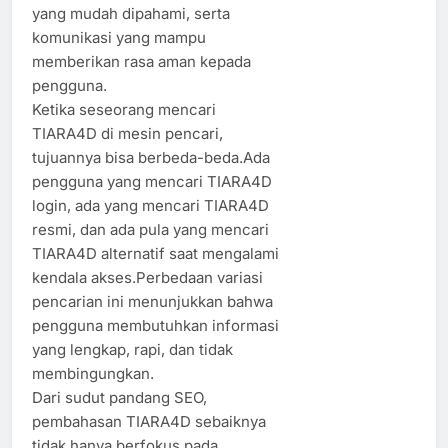
yang mudah dipahami, serta
komunikasi yang mampu
memberikan rasa aman kepada
pengguna.
Ketika seseorang mencari
TIARA4D di mesin pencari,
tujuannya bisa berbeda-beda.Ada
pengguna yang mencari TIARA4D
login, ada yang mencari TIARA4D
resmi, dan ada pula yang mencari
TIARA4D alternatif saat mengalami
kendala akses.Perbedaan variasi
pencarian ini menunjukkan bahwa
pengguna membutuhkan informasi
yang lengkap, rapi, dan tidak
membingungkan.
Dari sudut pandang SEO,
pembahasan TIARA4D sebaiknya
tidak hanya berfokus pada