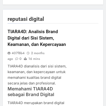
reputasi digital
TIARA4D: Analisis Brand
Digital dari Sisi Sistem,
Keamanan, dan Kepercayaan
407f8b4
2 months
ago
0
16 mins
TIARA4D dianalisis dari sisi sistem,
keamanan, dan kepercayaan untuk
memahami kualitas brand digital
secara jelas dan profesional.
Memahami TIARA4D
sebagai Brand Digital
TIARA4D merupakan brand digital