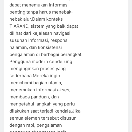
dapat menemukan informasi
penting tanpa harus menebak-
nebak alur.Dalam konteks
TIARA4D, sistem yang baik dapat
dilihat dari kejelasan navigasi,
susunan informasi, respons
halaman, dan konsistensi
pengalaman di berbagai perangkat.
Pengguna modern cenderung
menginginkan proses yang
sederhana.Mereka ingin
memahami bagian utama,
menemukan informasi akses,
membaca panduan, dan
mengetahui langkah yang perlu
dilakukan saat terjadi kendala.Jika
semua elemen tersebut disusun
dengan rapi, pengalaman