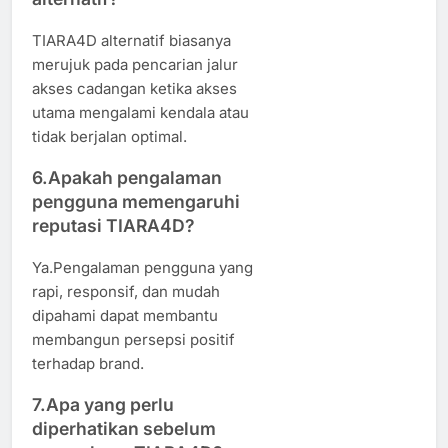
TIARA4D alternatif biasanya
merujuk pada pencarian jalur
akses cadangan ketika akses
utama mengalami kendala atau
tidak berjalan optimal.
6.Apakah pengalaman
pengguna memengaruhi
reputasi TIARA4D?
Ya.Pengalaman pengguna yang
rapi, responsif, dan mudah
dipahami dapat membantu
membangun persepsi positif
terhadap brand.
7.Apa yang perlu
diperhatikan sebelum