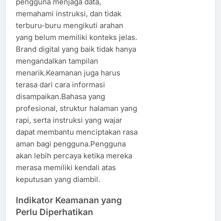
pengguna menjaga data,
memahami instruksi, dan tidak
terburu-buru mengikuti arahan
yang belum memiliki konteks jelas.
Brand digital yang baik tidak hanya
mengandalkan tampilan
menarik.Keamanan juga harus
terasa dari cara informasi
disampaikan.Bahasa yang
profesional, struktur halaman yang
rapi, serta instruksi yang wajar
dapat membantu menciptakan rasa
aman bagi pengguna.Pengguna
akan lebih percaya ketika mereka
merasa memiliki kendali atas
keputusan yang diambil.
Indikator Keamanan yang
Perlu Diperhatikan