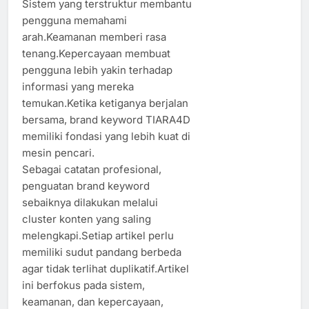
Sistem yang terstruktur membantu
pengguna memahami
arah.Keamanan memberi rasa
tenang.Kepercayaan membuat
pengguna lebih yakin terhadap
informasi yang mereka
temukan.Ketika ketiganya berjalan
bersama, brand keyword TIARA4D
memiliki fondasi yang lebih kuat di
mesin pencari.
Sebagai catatan profesional,
penguatan brand keyword
sebaiknya dilakukan melalui
cluster konten yang saling
melengkapi.Setiap artikel perlu
memiliki sudut pandang berbeda
agar tidak terlihat duplikatif.Artikel
ini berfokus pada sistem,
keamanan, dan kepercayaan,