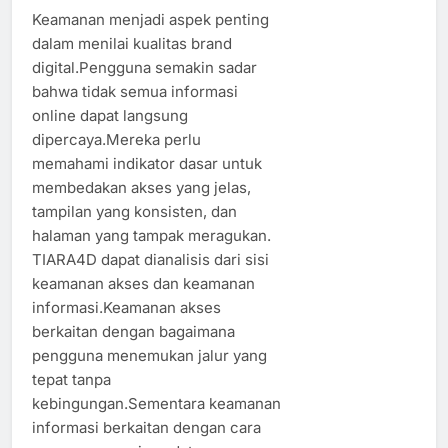
Keamanan menjadi aspek penting
dalam menilai kualitas brand
digital.Pengguna semakin sadar
bahwa tidak semua informasi
online dapat langsung
dipercaya.Mereka perlu
memahami indikator dasar untuk
membedakan akses yang jelas,
tampilan yang konsisten, dan
halaman yang tampak meragukan.
TIARA4D dapat dianalisis dari sisi
keamanan akses dan keamanan
informasi.Keamanan akses
berkaitan dengan bagaimana
pengguna menemukan jalur yang
tepat tanpa
kebingungan.Sementara keamanan
informasi berkaitan dengan cara