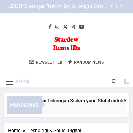
Skip
KAYA787 sebagai Platform Digital dengan Akses
to
yang Lebih Efisien
content
Mengenal KAYA787 melalui Tampilan Modern dan
Mudah Dipahami
EDWINSLOT dengan Dukungan Sistem yang Stabil
untuk Berbagai Perangkat
LEBAH4D sebagai Platform Digital dengan Sistem
Akses yang Terarah
Stardew Items
Temukan Daftar Lengkap Item Dan ID Di
KAYA787 sebagai Platform Digital dengan Akses
NEWSLETTER
RANDOM NEWS
yang Lebih Efisien
IDs
Stardew Valley. Panduan Mudah Untuk
Mengenal KAYA787 melalui Tampilan Modern dan
Petualangan Permainan Anda.
Mudah Dipahami
MENU
WINSLOT dengan Dukungan Sistem yang Stabil untuk Berbaga
HEADLINES
Weeks Ago
Home
Teknologi & Solusi Digital