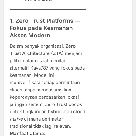
1.
Zero Trust Platforms —
Fokus pada Keamanan
Akses Modern
Dalam banyak organisasi,
Zero
Trust Architecture (ZTA)
menjadi
pilihan utama saat menilai
alternatif Kaya787 yang fokus pada
keamanan. Model ini
memverifikasi setiap permintaan
akses tanpa mengasumsikan
kepercayaan berdasarkan lokasi
jaringan sistem. Zero Trust cocok
untuk lingkungan hybrid atau cloud
native
di mana perimeter
tradisional tidak lagi relevan.
Manfaat Utama: