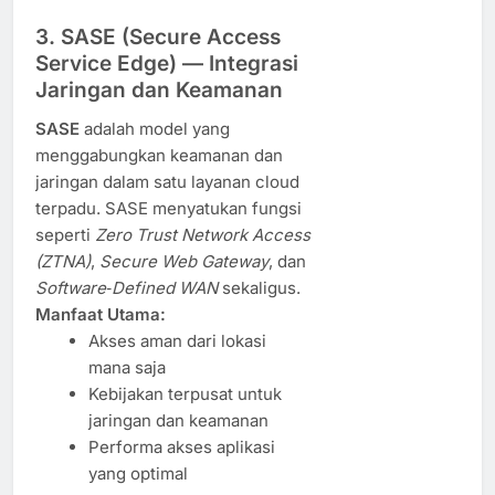
3.
SASE (Secure Access
Service Edge) — Integrasi
Jaringan dan Keamanan
SASE
adalah model yang
menggabungkan keamanan dan
jaringan dalam satu layanan cloud
terpadu. SASE menyatukan fungsi
seperti
Zero Trust Network Access
(ZTNA)
,
Secure Web Gateway
, dan
Software‑Defined WAN
sekaligus.
Manfaat Utama:
Akses aman dari lokasi
mana saja
Kebijakan terpusat untuk
jaringan dan keamanan
Performa akses aplikasi
yang optimal