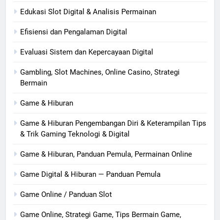
Edukasi Slot Digital & Analisis Permainan
Efisiensi dan Pengalaman Digital
Evaluasi Sistem dan Kepercayaan Digital
Gambling, Slot Machines, Online Casino, Strategi
Bermain
Game & Hiburan
Game & Hiburan Pengembangan Diri & Keterampilan Tips
& Trik Gaming Teknologi & Digital
Game & Hiburan, Panduan Pemula, Permainan Online
Game Digital & Hiburan — Panduan Pemula
Game Online / Panduan Slot
Game Online, Strategi Game, Tips Bermain Game,