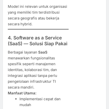
Model ini relevan untuk organisasi
yang memiliki tim terdistribusi
secara geografis atau bekerja
secara hybrid.
4.
Software as a Service
(SaaS) — Solusi Siap Pakai
Berbagai layanan
SaaS
menawarkan fungsionalitas
spesifik seperti manajemen
identitas, kolaborasi tim, dan
integrasi aplikasi tanpa perlu
pengelolaan infrastruktur TI
secara mandiri.
Manfaat Utama:
Implementasi cepat dan
mudah