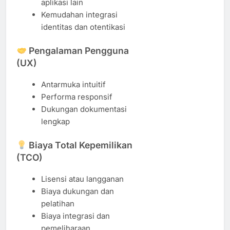
aplikasi lain
Kemudahan integrasi
identitas dan otentikasi
Pengalaman Pengguna
(UX)
Antarmuka intuitif
Performa responsif
Dukungan dokumentasi
lengkap
Biaya Total Kepemilikan
(TCO)
Lisensi atau langganan
Biaya dukungan dan
pelatihan
Biaya integrasi dan
pemeliharaan