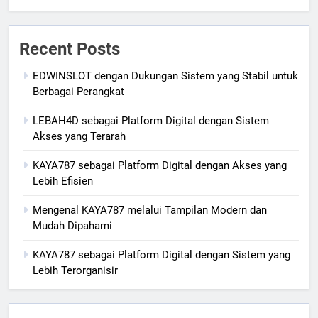
Recent Posts
EDWINSLOT dengan Dukungan Sistem yang Stabil untuk
Berbagai Perangkat
LEBAH4D sebagai Platform Digital dengan Sistem
Akses yang Terarah
KAYA787 sebagai Platform Digital dengan Akses yang
Lebih Efisien
Mengenal KAYA787 melalui Tampilan Modern dan
Mudah Dipahami
KAYA787 sebagai Platform Digital dengan Sistem yang
Lebih Terorganisir