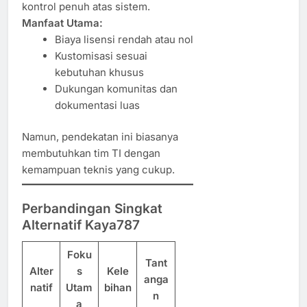
kontrol penuh atas sistem.
Manfaat Utama:
Biaya lisensi rendah atau nol
Kustomisasi sesuai
kebutuhan khusus
Dukungan komunitas dan
dokumentasi luas
Namun, pendekatan ini biasanya
membutuhkan tim TI dengan
kemampuan teknis yang cukup.
Perbandingan Singkat
Alternatif Kaya787
Foku
Tant
Alter
s
Kele
anga
natif
Utam
bihan
n
a