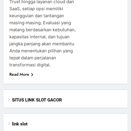
Trust hingga layanan cloud dan
SaaS, setiap opsi memiliki
keunggulan dan tantangan
masing‑masing. Evaluasi yang
matang berdasarkan kebutuhan,
kapasitas internal, dan tujuan
jangka panjang akan membantu
Anda menentukan pilihan yang
tepat dalam perjalanan
transformasi digital.
Read More
SITUS LINK SLOT GACOR
link slot