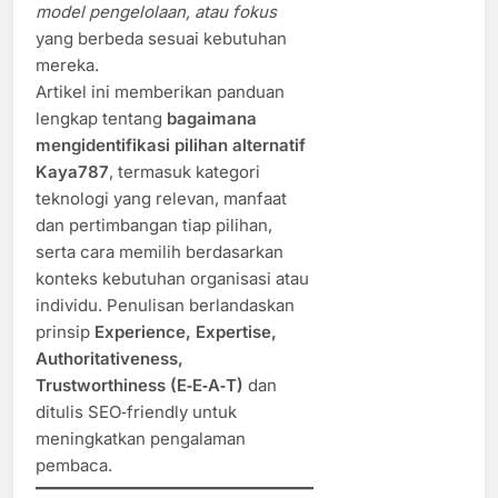
model pengelolaan, atau fokus
yang berbeda sesuai kebutuhan
mereka.
Artikel ini memberikan panduan
lengkap tentang
bagaimana
mengidentifikasi pilihan alternatif
Kaya787
, termasuk kategori
teknologi yang relevan, manfaat
dan pertimbangan tiap pilihan,
serta cara memilih berdasarkan
konteks kebutuhan organisasi atau
individu. Penulisan berlandaskan
prinsip
Experience, Expertise,
Authoritativeness,
Trustworthiness (E‑E‑A‑T)
dan
ditulis SEO‑friendly untuk
meningkatkan pengalaman
pembaca.