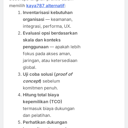
memilih
kaya787 alternatif
:
Inventarisasi kebutuhan
organisasi
— keamanan,
integrasi, performa, UX.
Evaluasi opsi berdasarkan
skala dan konteks
penggunaan
— apakah lebih
fokus pada akses aman,
jaringan, atau ketersediaan
global.
Uji coba solusi (
proof of
concept
)
sebelum
komitmen penuh.
Hitung total biaya
kepemilikan (TCO)
termasuk biaya dukungan
dan pelatihan.
Perhatikan dukungan