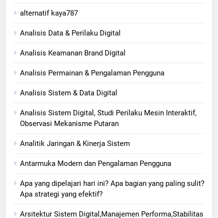
alternatif kaya787
Analisis Data & Perilaku Digital
Analisis Keamanan Brand Digital
Analisis Permainan & Pengalaman Pengguna
Analisis Sistem & Data Digital
Analisis Sistem Digital, Studi Perilaku Mesin Interaktif,
Observasi Mekanisme Putaran
Analitik Jaringan & Kinerja Sistem
Antarmuka Modern dan Pengalaman Pengguna
Apa yang dipelajari hari ini? Apa bagian yang paling sulit?
Apa strategi yang efektif?
Arsitektur Sistem Digital,Manajemen Performa,Stabilitas