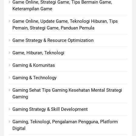
Game Online, Strategi Game, Tips Bermain Game,
Keterampilan Game
Game Online, Update Game, Teknologi Hiburan, Tips
Pemain, Strategi Game, Panduan Pemula
Game Strategy & Resource Optimization
Game, Hiburan, Teknologi
Gaming & Komunitas
Gaming & Technology
Gaming Sehat Tips Gaming Kesehatan Mental Strategi
Gaming
Gaming Strategy & Skill Development
Gaming, Teknologi, Pengalaman Pengguna, Platform
Digital