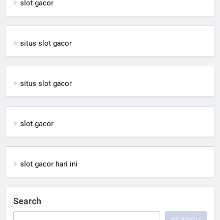
slot gacor
situs slot gacor
situs slot gacor
slot gacor
slot gacor hari ini
Search