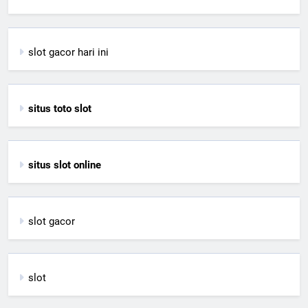
slot gacor hari ini
situs toto slot
situs slot online
slot gacor
slot