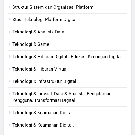
Struktur Sistem dan Organisasi Platform
Studi Teknologi Platform Digital
Teknologi & Analisis Data
Teknologi & Game
Teknologi & Hiburan Digital | Edukasi Keuangan Digital
Teknologi & Hiburan Virtual
Teknologi & Infrastruktur Digital
Teknologi & Inovasi, Data & Analisis, Pengalaman
Pengguna, Transformasi Digital
Teknologi & Keamanan Digital
Teknologi & Keamanan Digital.