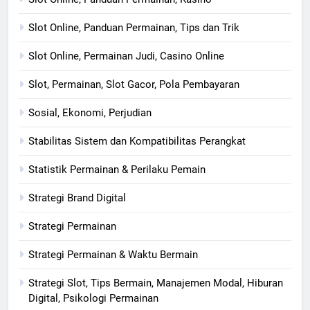
Slot Online, Panduan Permainan, Tips dan Trik
Slot Online, Permainan Judi, Casino Online
Slot, Permainan, Slot Gacor, Pola Pembayaran
Sosial, Ekonomi, Perjudian
Stabilitas Sistem dan Kompatibilitas Perangkat
Statistik Permainan & Perilaku Pemain
Strategi Brand Digital
Strategi Permainan
Strategi Permainan & Waktu Bermain
Strategi Slot, Tips Bermain, Manajemen Modal, Hiburan
Digital, Psikologi Permainan