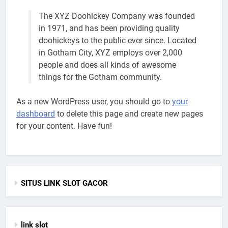
The XYZ Doohickey Company was founded
in 1971, and has been providing quality
doohickeys to the public ever since. Located
in Gotham City, XYZ employs over 2,000
people and does all kinds of awesome
things for the Gotham community.
As a new WordPress user, you should go to
your
dashboard
to delete this page and create new pages
for your content. Have fun!
SITUS LINK SLOT GACOR
link slot