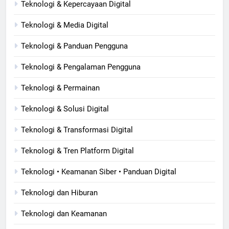
Teknologi & Kepercayaan Digital
Teknologi & Media Digital
Teknologi & Panduan Pengguna
Teknologi & Pengalaman Pengguna
Teknologi & Permainan
Teknologi & Solusi Digital
Teknologi & Transformasi Digital
Teknologi & Tren Platform Digital
Teknologi • Keamanan Siber • Panduan Digital
Teknologi dan Hiburan
Teknologi dan Keamanan