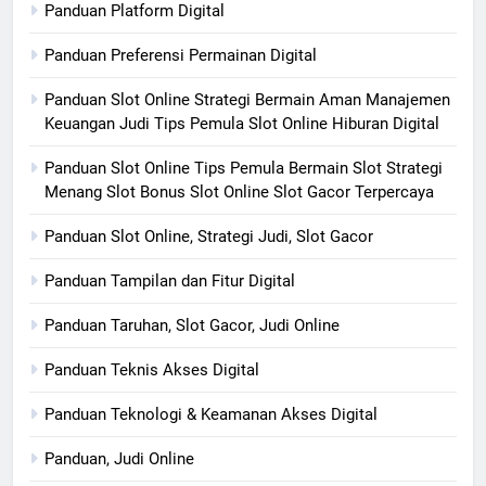
Panduan Platform Digital
Panduan Preferensi Permainan Digital
Panduan Slot Online Strategi Bermain Aman Manajemen
Keuangan Judi Tips Pemula Slot Online Hiburan Digital
Panduan Slot Online Tips Pemula Bermain Slot Strategi
Menang Slot Bonus Slot Online Slot Gacor Terpercaya
Panduan Slot Online, Strategi Judi, Slot Gacor
Panduan Tampilan dan Fitur Digital
Panduan Taruhan, Slot Gacor, Judi Online
Panduan Teknis Akses Digital
Panduan Teknologi & Keamanan Akses Digital
Panduan, Judi Online