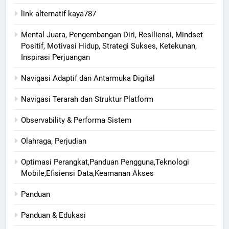
link alternatif kaya787
Mental Juara, Pengembangan Diri, Resiliensi, Mindset
Positif, Motivasi Hidup, Strategi Sukses, Ketekunan,
Inspirasi Perjuangan
Navigasi Adaptif dan Antarmuka Digital
Navigasi Terarah dan Struktur Platform
Observability & Performa Sistem
Olahraga, Perjudian
Optimasi Perangkat,Panduan Pengguna,Teknologi
Mobile,Efisiensi Data,Keamanan Akses
Panduan
Panduan & Edukasi