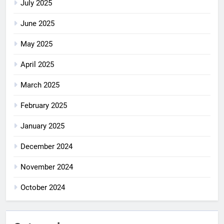
July 2025
June 2025
May 2025
April 2025
March 2025
February 2025
January 2025
December 2024
November 2024
October 2024