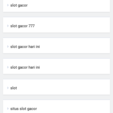
slot gacor
slot gacor 777
slot gacor hari ini
slot gacor hari ini
slot
situs slot gacor