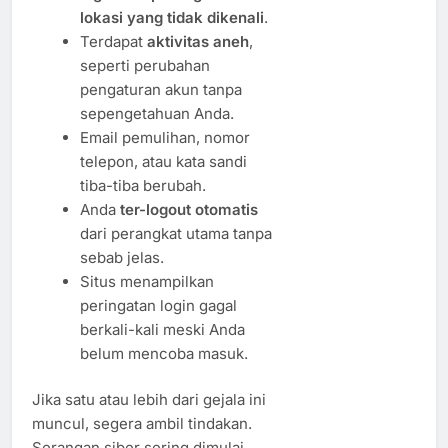
lokasi yang tidak dikenali
.
Terdapat
aktivitas aneh
,
seperti perubahan
pengaturan akun tanpa
sepengetahuan Anda.
Email pemulihan, nomor
telepon, atau kata sandi
tiba-tiba berubah.
Anda
ter-logout otomatis
dari perangkat utama tanpa
sebab jelas.
Situs menampilkan
peringatan login gagal
berkali-kali meski Anda
belum mencoba masuk.
Jika satu atau lebih dari gejala ini
muncul, segera ambil tindakan.
Serangan siber sering dimulai