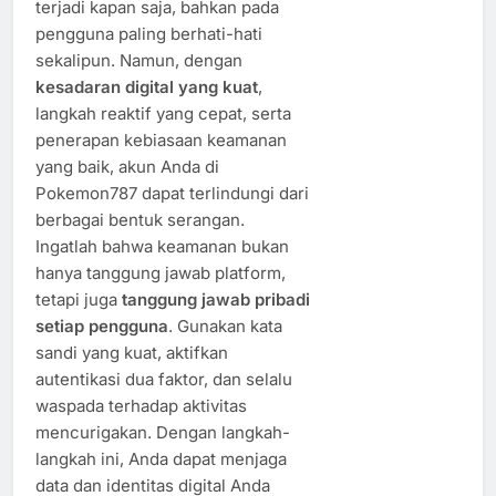
terjadi kapan saja, bahkan pada
pengguna paling berhati-hati
sekalipun. Namun, dengan
kesadaran digital yang kuat
,
langkah reaktif yang cepat, serta
penerapan kebiasaan keamanan
yang baik, akun Anda di
Pokemon787 dapat terlindungi dari
berbagai bentuk serangan.
Ingatlah bahwa keamanan bukan
hanya tanggung jawab platform,
tetapi juga
tanggung jawab pribadi
setiap pengguna
. Gunakan kata
sandi yang kuat, aktifkan
autentikasi dua faktor, dan selalu
waspada terhadap aktivitas
mencurigakan. Dengan langkah-
langkah ini, Anda dapat menjaga
data dan identitas digital Anda