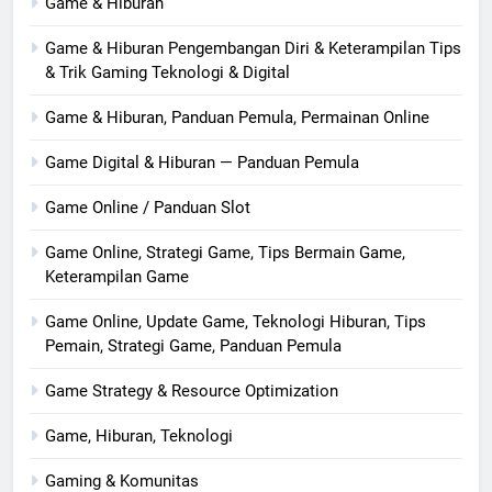
Game & Hiburan
Game & Hiburan Pengembangan Diri & Keterampilan Tips
& Trik Gaming Teknologi & Digital
Game & Hiburan, Panduan Pemula, Permainan Online
Game Digital & Hiburan — Panduan Pemula
Game Online / Panduan Slot
Game Online, Strategi Game, Tips Bermain Game,
Keterampilan Game
Game Online, Update Game, Teknologi Hiburan, Tips
Pemain, Strategi Game, Panduan Pemula
Game Strategy & Resource Optimization
Game, Hiburan, Teknologi
Gaming & Komunitas