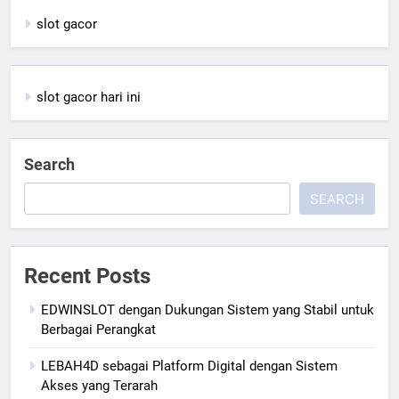
slot gacor
slot gacor hari ini
Search
SEARCH
Recent Posts
EDWINSLOT dengan Dukungan Sistem yang Stabil untuk
Berbagai Perangkat
LEBAH4D sebagai Platform Digital dengan Sistem
Akses yang Terarah