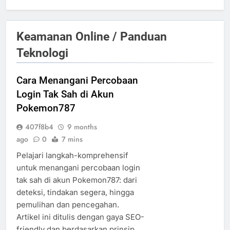
Keamanan Online / Panduan
Teknologi
Cara Menangani Percobaan
Login Tak Sah di Akun
Pokemon787
407f8b4
9 months
ago
0
7 mins
Pelajari langkah-komprehensif
untuk menangani percobaan login
tak sah di akun Pokemon787: dari
deteksi, tindakan segera, hingga
pemulihan dan pencegahan.
Artikel ini ditulis dengan gaya SEO-
friendly dan berdasarkan prinsip