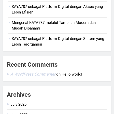
KAYA787 sebagai Platform Digital dengan Akses yang
Lebih Efisien
Mengenal KAYA787 melalui Tampilan Modern dan
Mudah Dipahami
KAYA787 sebagai Platform Digital dengan Sistem yang
Lebih Terorganisir
Recent Comments
A WordPress Commenter
on
Hello world!
Archives
July 2026