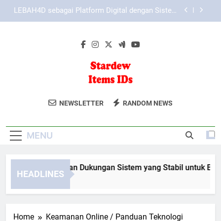
Skip
KAYA787 sebagai Platform Digital dengan Akses
to
yang Lebih Efisien
content
Mengenal KAYA787 melalui Tampilan Modern dan
Mudah Dipahami
EDWINSLOT dengan Dukungan Sistem yang Stabil
untuk Berbagai Perangkat
LEBAH4D sebagai Platform Digital dengan Sistem
Akses yang Terarah
Stardew Items
Temukan Daftar Lengkap Item Dan ID Di
KAYA787 sebagai Platform Digital dengan Akses
NEWSLETTER
RANDOM NEWS
yang Lebih Efisien
IDs
Stardew Valley. Panduan Mudah Untuk
Mengenal KAYA787 melalui Tampilan Modern dan
Petualangan Permainan Anda.
Mudah Dipahami
MENU
WINSLOT dengan Dukungan Sistem yang Stabil untuk Berbaga
HEADLINES
Weeks Ago
Home
Keamanan Online / Panduan Teknologi