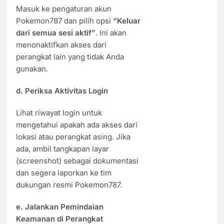
Masuk ke pengaturan akun
Pokemon787 dan pilih opsi
“Keluar
dari semua sesi aktif”
. Ini akan
menonaktifkan akses dari
perangkat lain yang tidak Anda
gunakan.
d. Periksa Aktivitas Login
Lihat riwayat login untuk
mengetahui apakah ada akses dari
lokasi atau perangkat asing. Jika
ada, ambil tangkapan layar
(screenshot) sebagai dokumentasi
dan segera laporkan ke tim
dukungan resmi Pokemon787.
e. Jalankan Pemindaian
Keamanan di Perangkat