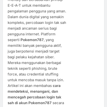
E-E-A-T untuk membantu
pengalaman pengguna yang aman.
Dalam dunia digital yang semakin
kompleks, percobaan login tak sah
menjadi ancaman serius bagi
pengguna internet. Platform
seperti
Pokemon787
, yang
memiliki banyak pengguna aktif,
juga berpotensi menjadi target
bagi pelaku kejahatan siber.
Mereka menggunakan berbagai
teknik seperti phishing, brute
force, atau credential stuffing
untuk mencoba masuk tanpa izin.
Artikel ini akan membahas
cara
mendeteksi, menangani, dan
mencegah percobaan login tak
sah di akun Pokemon787
secara