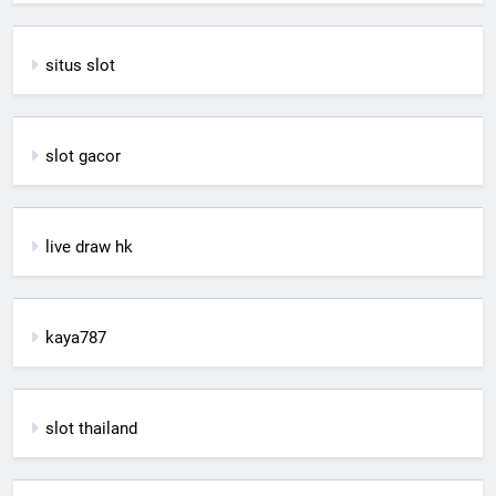
situs slot
slot gacor
live draw hk
kaya787
slot thailand