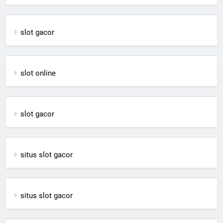
slot gacor
slot online
slot gacor
situs slot gacor
situs slot gacor