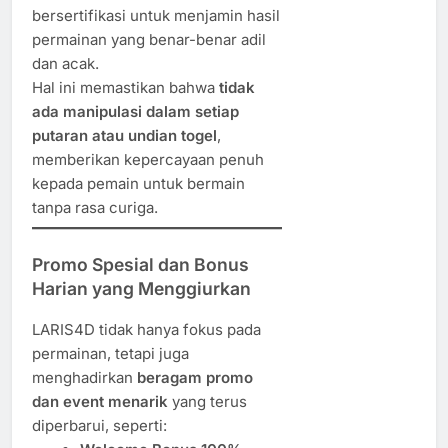
bersertifikasi untuk menjamin hasil
permainan yang benar-benar adil
dan acak.
Hal ini memastikan bahwa
tidak
ada manipulasi dalam setiap
putaran atau undian togel
,
memberikan kepercayaan penuh
kepada pemain untuk bermain
tanpa rasa curiga.
Promo Spesial dan Bonus
Harian yang Menggiurkan
LARIS4D tidak hanya fokus pada
permainan, tetapi juga
menghadirkan
beragam promo
dan event menarik
yang terus
diperbarui, seperti: