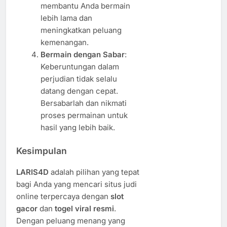
membantu Anda bermain
lebih lama dan
meningkatkan peluang
kemenangan.
Bermain dengan Sabar
:
Keberuntungan dalam
perjudian tidak selalu
datang dengan cepat.
Bersabarlah dan nikmati
proses permainan untuk
hasil yang lebih baik.
Kesimpulan
LARIS4D
adalah pilihan yang tepat
bagi Anda yang mencari situs judi
online terpercaya dengan
slot
gacor
dan
togel viral resmi
.
Dengan peluang menang yang