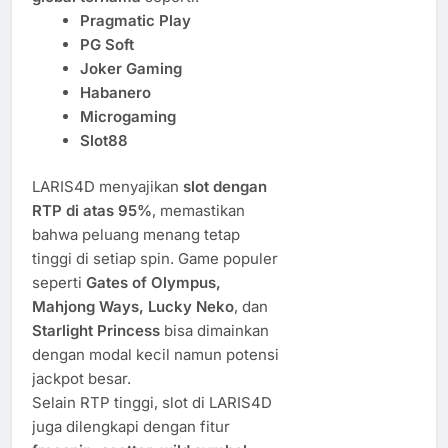
Pragmatic Play
PG Soft
Joker Gaming
Habanero
Microgaming
Slot88
LARIS4D menyajikan
slot dengan
RTP di atas 95%
, memastikan
bahwa peluang menang tetap
tinggi di setiap spin. Game populer
seperti
Gates of Olympus,
Mahjong Ways, Lucky Neko
, dan
Starlight Princess
bisa dimainkan
dengan modal kecil namun potensi
jackpot besar.
Selain RTP tinggi, slot di LARIS4D
juga dilengkapi dengan fitur