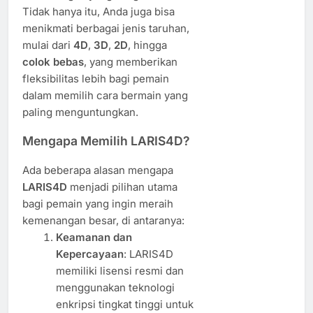
Tidak hanya itu, Anda juga bisa
menikmati berbagai jenis taruhan,
mulai dari
4D
,
3D
,
2D
, hingga
colok bebas
, yang memberikan
fleksibilitas lebih bagi pemain
dalam memilih cara bermain yang
paling menguntungkan.
Mengapa Memilih LARIS4D?
Ada beberapa alasan mengapa
LARIS4D
menjadi pilihan utama
bagi pemain yang ingin meraih
kemenangan besar, di antaranya:
Keamanan dan
Kepercayaan
: LARIS4D
memiliki lisensi resmi dan
menggunakan teknologi
enkripsi tingkat tinggi untuk