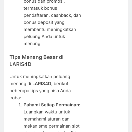
bonus dan promosi,
termasuk bonus
pendaftaran, cashback, dan
bonus deposit yang
membantu meningkatkan
peluang Anda untuk
menang.
Tips Menang Besar di
LARIS4D
Untuk meningkatkan peluang
menang di
LARIS4D
, berikut
beberapa tips yang bisa Anda
coba:
Pahami Setiap Permainan
:
Luangkan waktu untuk
memahami aturan dan
mekanisme permainan slot