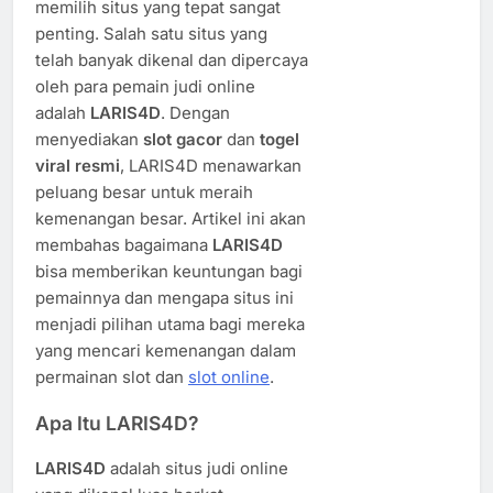
memilih situs yang tepat sangat
penting. Salah satu situs yang
telah banyak dikenal dan dipercaya
oleh para pemain judi online
adalah
LARIS4D
. Dengan
menyediakan
slot gacor
dan
togel
viral resmi
, LARIS4D menawarkan
peluang besar untuk meraih
kemenangan besar. Artikel ini akan
membahas bagaimana
LARIS4D
bisa memberikan keuntungan bagi
pemainnya dan mengapa situs ini
menjadi pilihan utama bagi mereka
yang mencari kemenangan dalam
permainan slot dan
slot online
.
Apa Itu LARIS4D?
LARIS4D
adalah situs judi online