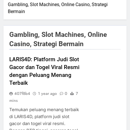
Gambling, Slot Machines, Online Casino, Strategi
Bermain
Gambling, Slot Machines, Online
Casino, Strategi Bermain
LARIS4D: Platform Judi Slot
Gacor dan Togel Viral Resmi
dengan Peluang Menang
Terbaik
407f8b4
1 year ago
0
7
mins
Temukan peluang menang terbaik
di LARIS4D, platform judi slot
gacor dan togel viral resmi.