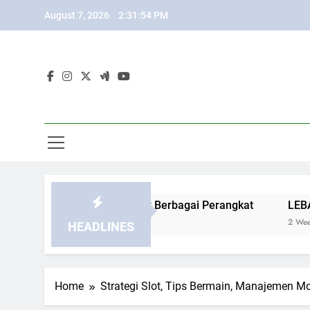
Skip
August 7, 2026
2:31:55 PM
to
content
Sta
Temukan D
ang Stabil untuk Berbagai Perangkat
LEBAH4D sebagai
2 Weeks Ago
HEADLINES
Home
Strategi Slot, Tips Bermain, Manajemen Mo