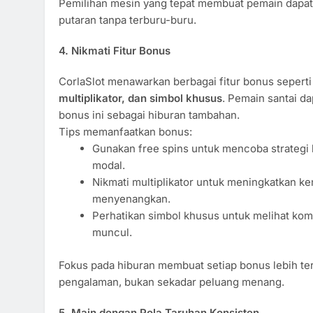
Pemilihan mesin yang tepat membuat pemain dapat
putaran tanpa terburu-buru.
4. Nikmati Fitur Bonus
CorlaSlot menawarkan berbagai fitur bonus sepert
multiplikator, dan simbol khusus
. Pemain santai 
bonus ini sebagai hiburan tambahan.
Tips memanfaatkan bonus:
Gunakan free spins untuk mencoba strategi b
modal.
Nikmati multiplikator untuk meningkatkan 
menyenangkan.
Perhatikan simbol khusus untuk melihat kom
muncul.
Fokus pada hiburan membuat setiap bonus lebih te
pengalaman, bukan sekadar peluang menang.
5. Main dengan Pola Taruhan Konsisten