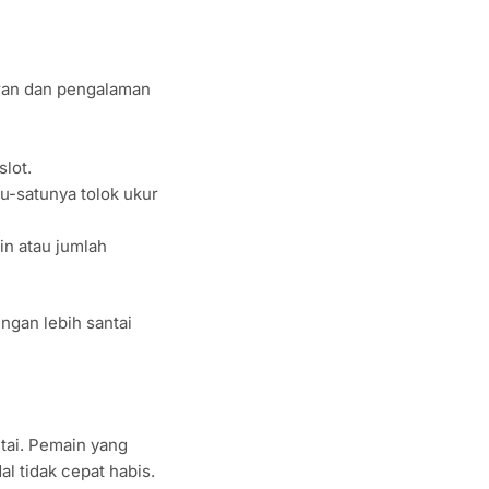
uran dan pengalaman
lot.
-satunya tolok ukur
in atau jumlah
ngan lebih santai
tai. Pemain yang
l tidak cepat habis.