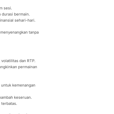
m sesi.
 durasi bermain.
ansial sehari-hari.
p menyenangkan tanpa
volatilitas dan RTP.
ungkinkan permainan
ah untuk kemenangan
enambah keseruan.
 terbatas.