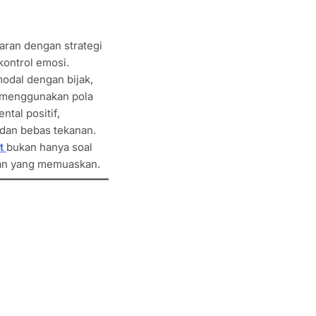
aran dengan strategi
ontrol emosi.
odal dengan bijak,
, menggunakan pola
tal positif,
dan bebas tekanan.
ot
bukan hanya soal
man yang memuaskan.