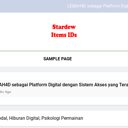
LEBAH4D sebagai Platform Digi
KAYA787 sebagai Platform Di
Mengenal KAYA787 melalui 
rdew Items IDs
EDWINSLOT dengan Dukungan Sistem y
aftar Lengkap Item Dan ID Di Stardew Valley. Panduan Mudah
LEBAH4D sebagai Platform Digi
SAMPLE PAGE
KAYA787 sebagai Platform Di
Mengenal KAYA787 melalui 
 Platform Digital dengan Sistem Akses yang Terarah
K
2
dal, Hiburan Digital, Psikologi Permainan