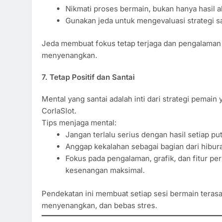
Nikmati proses bermain, bukan hanya hasil ak
Gunakan jeda untuk mengevaluasi strategi sa
Jeda membuat fokus tetap terjaga dan pengalaman
menyenangkan.
7. Tetap Positif dan Santai
Mental yang santai adalah inti dari strategi pemain
CorlaSlot.
Tips menjaga mental:
Jangan terlalu serius dengan hasil setiap pu
Anggap kekalahan sebagai bagian dari hibur
Fokus pada pengalaman, grafik, dan fitur pe
kesenangan maksimal.
Pendekatan ini membuat setiap sesi bermain terasa
menyenangkan, dan bebas stres.