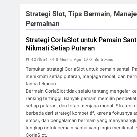
Strategi Slot, Tips Bermain, Manaj
Permainan
Strategi CorlaSlot untuk Pemain Sant
Nikmati Setiap Putaran
407f8b4
8 Months Ago
0
6 Mins
Temukan strategi CorlaSlot untuk pemain santai. 
menikmati setiap putaran, menjaga modal, dan ber
tanpa tekanan.
Bermain CorlaSlot tidak selalu tentang mengejar 
ranking tertinggi. Banyak pemain memilih pendekat
setiap putaran, dan tetap menjaga modal. Strategi 
berbeda dari strategi kompetitif, karena fokusnya a
emosi, dan pengalaman bermain yang menyenangka
lengkap untuk pemain santai yang ingin menikmati 
CorlaSlot.