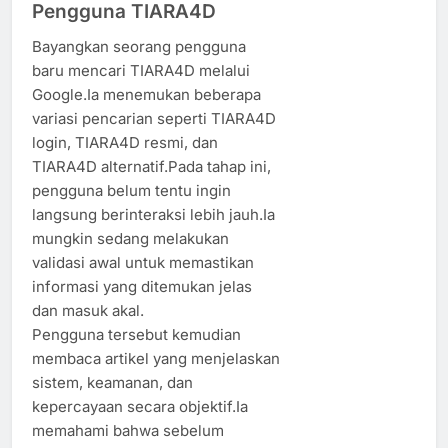
Pengguna TIARA4D
Bayangkan seorang pengguna
baru mencari TIARA4D melalui
Google.Ia menemukan beberapa
variasi pencarian seperti TIARA4D
login, TIARA4D resmi, dan
TIARA4D alternatif.Pada tahap ini,
pengguna belum tentu ingin
langsung berinteraksi lebih jauh.Ia
mungkin sedang melakukan
validasi awal untuk memastikan
informasi yang ditemukan jelas
dan masuk akal.
Pengguna tersebut kemudian
membaca artikel yang menjelaskan
sistem, keamanan, dan
kepercayaan secara objektif.Ia
memahami bahwa sebelum