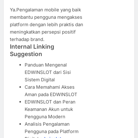
Ya.Pengalaman mobile yang baik
membantu pengguna mengakses
platform dengan lebih praktis dan
meningkatkan persepsi positif
terhadap brand.
Internal Linking
Suggestion
Panduan Mengenal
EDWINSLOT dari Sisi
Sistem Digital
Cara Memahami Akses
Aman pada EDWINSLOT
EDWINSLOT dan Peran
Keamanan Akun untuk
Pengguna Modern
Analisis Pengalaman
Pengguna pada Platform