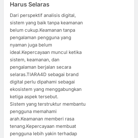
Harus Selaras
Dari perspektif analisis digital,
sistem yang baik tanpa keamanan
belum cukup.Keamanan tanpa
pengalaman pengguna yang
nyaman juga belum
ideal.Kepercayaan muncul ketika
sistem, keamanan, dan
pengalaman berjalan secara
selaras.TIARA4D sebagai brand
digital perlu dipahami sebagai
ekosistem yang menggabungkan
ketiga aspek tersebut.
Sistem yang terstruktur membantu
pengguna memahami
arah.Keamanan memberi rasa
tenang.Kepercayaan membuat
pengguna lebih yakin terhadap