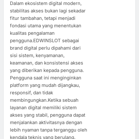
Dalam ekosistem digital modern,
stabilitas akses bukan lagi sekadar
fitur tambahan, tetapi menjadi
fondasi utama yang menentukan
kualitas pengalaman
pengguna.EDWINSLOT sebagai
brand digital perlu dipahami dari
sisi sistem, kenyamanan,
keamanan, dan konsistensi akses
yang diberikan kepada pengguna.
Pengguna saat ini menginginkan
platform yang mudah dijangkau,
responsif, dan tidak
membingungkan.Ketika sebuah
layanan digital memiliki sistem
akses yang stabil, pengguna dapat
menjalankan aktivitasnya dengan
lebih nyaman tanpa terganggu oleh
kendala teknis yang berulang.