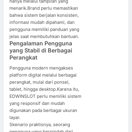
hanya melalui tampilan yang
menarik.Brand perlu memastikan
bahwa sistem berjalan konsisten,
informasi mudah dipahami, dan
pengguna memiliki panduan yang
jelas saat membutuhkan bantuan.
Pengalaman Pengguna
yang Stabil di Berbagai
Perangkat
Pengguna modern mengakses
platform digital melalui berbagai
perangkat, mulai dari ponsel,
tablet, hingga desktop.Karena itu,
EDWINSLOT perlu memiliki sistem
yang responsif dan mudah
digunakan pada berbagai ukuran
layar.
Skenario praktisnya, seorang
pengguna yang berpindah dari