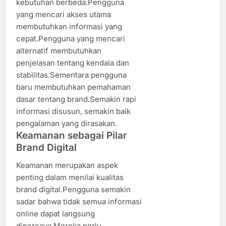
kebutuhan berbeda.Pengguna
yang mencari akses utama
membutuhkan informasi yang
cepat.Pengguna yang mencari
alternatif membutuhkan
penjelasan tentang kendala dan
stabilitas.Sementara pengguna
baru membutuhkan pemahaman
dasar tentang brand.Semakin rapi
informasi disusun, semakin baik
pengalaman yang dirasakan.
Keamanan sebagai Pilar
Brand Digital
Keamanan merupakan aspek
penting dalam menilai kualitas
brand digital.Pengguna semakin
sadar bahwa tidak semua informasi
online dapat langsung
dipercaya.Mereka perlu