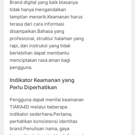
Brand digital yang baik biasanya
tidak hanya mengandalkan
tampilan menarik.Keamanan harus
terasa dari cara informasi
disampaikan.Bahasa yang
profesional, struktur halaman yang
rapi, dan instruksi yang tidak
berlebihan dapat membantu
menciptakan rasa aman bagi
pengguna.
Indikator Keamanan yang
Perlu Diperhatikan
Pengguna dapat menilai keamanan
TIARA4D melalui beberapa
indikator sederhana.Pertama,
perhatikan konsistensi identitas
brand.Penulisan nama, gaya