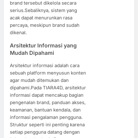
brand tersebut dikelola secara
serius.Sebaliknya, sistem yang
acak dapat menurunkan rasa
percaya, meskipun brand sudah
dikenal.
Arsitektur Informasi yang
Mudah Dipahami
Arsitektur informasi adalah cara
sebuah platform menyusun konten
agar mudah ditemukan dan
dipahami.Pada TIARA4D, arsitektur
informasi dapat mencakup bagian
pengenalan brand, panduan akses,
keamanan, bantuan kendala, dan
informasi pengalaman pengguna.
Struktur seperti ini penting karena
setiap pengguna datang dengan