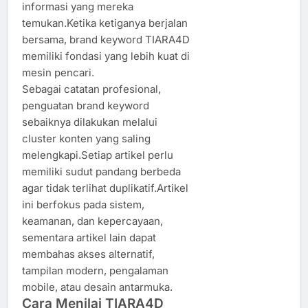
informasi yang mereka
temukan.Ketika ketiganya berjalan
bersama, brand keyword TIARA4D
memiliki fondasi yang lebih kuat di
mesin pencari.
Sebagai catatan profesional,
penguatan brand keyword
sebaiknya dilakukan melalui
cluster konten yang saling
melengkapi.Setiap artikel perlu
memiliki sudut pandang berbeda
agar tidak terlihat duplikatif.Artikel
ini berfokus pada sistem,
keamanan, dan kepercayaan,
sementara artikel lain dapat
membahas akses alternatif,
tampilan modern, pengalaman
mobile, atau desain antarmuka.
Cara Menilai TIARA4D