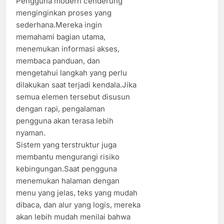
Pengguna modern cenderung
menginginkan proses yang
sederhana.Mereka ingin
memahami bagian utama,
menemukan informasi akses,
membaca panduan, dan
mengetahui langkah yang perlu
dilakukan saat terjadi kendala.Jika
semua elemen tersebut disusun
dengan rapi, pengalaman
pengguna akan terasa lebih
nyaman.
Sistem yang terstruktur juga
membantu mengurangi risiko
kebingungan.Saat pengguna
menemukan halaman dengan
menu yang jelas, teks yang mudah
dibaca, dan alur yang logis, mereka
akan lebih mudah menilai bahwa