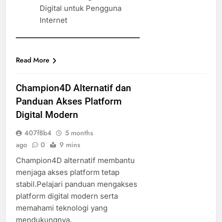
Digital untuk Pengguna
Internet
Read More
Champion4D Alternatif dan
Panduan Akses Platform
Digital Modern
407f8b4
5 months
ago
0
9 mins
Champion4D alternatif membantu
menjaga akses platform tetap
stabil.Pelajari panduan mengakses
platform digital modern serta
memahami teknologi yang
mendukungnya.