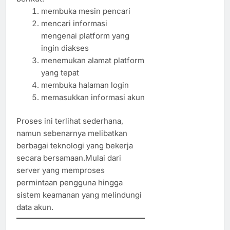
membuka mesin pencari
mencari informasi
mengenai platform yang
ingin diakses
menemukan alamat platform
yang tepat
membuka halaman login
memasukkan informasi akun
Proses ini terlihat sederhana,
namun sebenarnya melibatkan
berbagai teknologi yang bekerja
secara bersamaan.Mulai dari
server yang memproses
permintaan pengguna hingga
sistem keamanan yang melindungi
data akun.