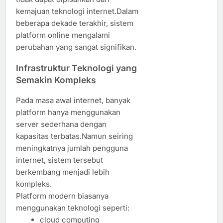
kemajuan teknologi internet.Dalam
beberapa dekade terakhir, sistem
platform online mengalami
perubahan yang sangat signifikan.
Infrastruktur Teknologi yang
Semakin Kompleks
Pada masa awal internet, banyak
platform hanya menggunakan
server sederhana dengan
kapasitas terbatas.Namun seiring
meningkatnya jumlah pengguna
internet, sistem tersebut
berkembang menjadi lebih
kompleks.
Platform modern biasanya
menggunakan teknologi seperti:
cloud computing