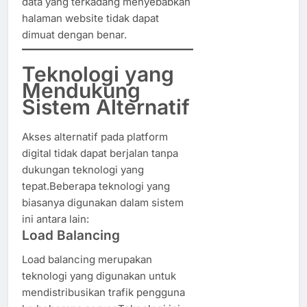
data yang terkadang menyebabkan
halaman website tidak dapat
dimuat dengan benar.
Teknologi yang
Mendukung
Sistem Alternatif
Akses alternatif pada platform
digital tidak dapat berjalan tanpa
dukungan teknologi yang
tepat.Beberapa teknologi yang
biasanya digunakan dalam sistem
ini antara lain:
Load Balancing
Load balancing merupakan
teknologi yang digunakan untuk
mendistribusikan trafik pengguna