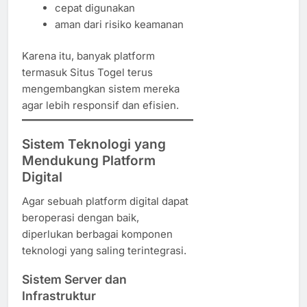
cepat digunakan
aman dari risiko keamanan
Karena itu, banyak platform
termasuk Situs Togel terus
mengembangkan sistem mereka
agar lebih responsif dan efisien.
Sistem Teknologi yang
Mendukung Platform
Digital
Agar sebuah platform digital dapat
beroperasi dengan baik,
diperlukan berbagai komponen
teknologi yang saling terintegrasi.
Sistem Server dan
Infrastruktur