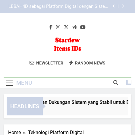
Skip
KAYA787 sebagai Platform Digital dengan Akses
to
yang Lebih Efisien
content
Mengenal KAYA787 melalui Tampilan Modern dan
Mudah Dipahami
EDWINSLOT dengan Dukungan Sistem yang Stabil
untuk Berbagai Perangkat
LEBAH4D sebagai Platform Digital dengan Sistem
Akses yang Terarah
Stardew Items
Temukan Daftar Lengkap Item Dan ID Di
KAYA787 sebagai Platform Digital dengan Akses
NEWSLETTER
RANDOM NEWS
yang Lebih Efisien
IDs
Stardew Valley. Panduan Mudah Untuk
Mengenal KAYA787 melalui Tampilan Modern dan
Petualangan Permainan Anda.
Mudah Dipahami
MENU
WINSLOT dengan Dukungan Sistem yang Stabil untuk Berbaga
HEADLINES
Weeks Ago
Home
Teknologi Platform Digital