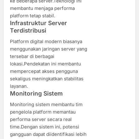
ke beberapa server.Teknologi ini
membantu menjaga performa
platform tetap stabil.
Infrastruktur Server
Terdistribusi
Platform digital modern biasanya
menggunakan jaringan server yang
tersebar di berbagai
lokasi.Pendekatan ini membantu
mempercepat akses pengguna
sekaligus meningkatkan stabilitas
layanan.
Monitoring Sistem
Monitoring sistem membantu tim
pengelola platform memantau
performa server secara real
time.Dengan sistem ini, potensi
gangguan dapat diidentifikasi lebih