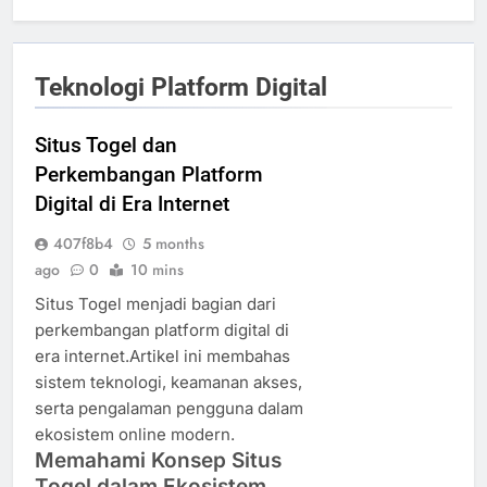
Teknologi Platform Digital
Situs Togel dan
Perkembangan Platform
Digital di Era Internet
407f8b4
5 months
ago
0
10 mins
Situs Togel menjadi bagian dari
perkembangan platform digital di
era internet.Artikel ini membahas
sistem teknologi, keamanan akses,
serta pengalaman pengguna dalam
ekosistem online modern.
Memahami Konsep Situs
Togel dalam Ekosistem