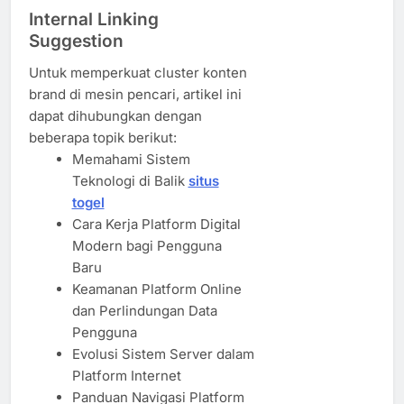
Internal Linking
Suggestion
Untuk memperkuat cluster konten
brand di mesin pencari, artikel ini
dapat dihubungkan dengan
beberapa topik berikut:
Memahami Sistem
Teknologi di Balik
situs
togel
Cara Kerja Platform Digital
Modern bagi Pengguna
Baru
Keamanan Platform Online
dan Perlindungan Data
Pengguna
Evolusi Sistem Server dalam
Platform Internet
Panduan Navigasi Platform