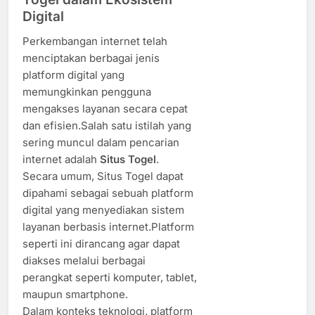
Digital
Perkembangan internet telah
menciptakan berbagai jenis
platform digital yang
memungkinkan pengguna
mengakses layanan secara cepat
dan efisien.Salah satu istilah yang
sering muncul dalam pencarian
internet adalah
Situs Togel
.
Secara umum, Situs Togel dapat
dipahami sebagai sebuah platform
digital yang menyediakan sistem
layanan berbasis internet.Platform
seperti ini dirancang agar dapat
diakses melalui berbagai
perangkat seperti komputer, tablet,
maupun smartphone.
Dalam konteks teknologi, platform