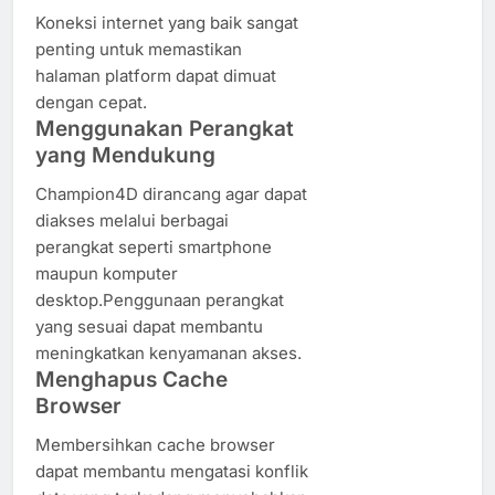
Koneksi internet yang baik sangat
penting untuk memastikan
halaman platform dapat dimuat
dengan cepat.
Menggunakan Perangkat
yang Mendukung
Champion4D dirancang agar dapat
diakses melalui berbagai
perangkat seperti smartphone
maupun komputer
desktop.Penggunaan perangkat
yang sesuai dapat membantu
meningkatkan kenyamanan akses.
Menghapus Cache
Browser
Membersihkan cache browser
dapat membantu mengatasi konflik