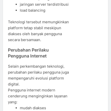
jaringan server terdistribusi
load balancing
Teknologi tersebut memungkinkan
platform tetap stabil meskipun
diakses oleh banyak pengguna
secara bersamaan.
Perubahan Perilaku
Pengguna Internet
Selain perkembangan teknologi,
perubahan perilaku pengguna juga
mempengaruhi evolusi platform
digital.
Pengguna internet modern
cenderung menginginkan layanan
yang:
mudah diakses