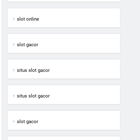
slot online
slot gacor
situs slot gacor
situs slot gacor
slot gacor