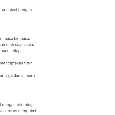
eradaptasi dengan
ri masa ke masa:
an oleh siapa saja.
buat setiap
 menciptakan fitur
pan saja dan di mana
al dengan teknologi
ovasi terus mengubah