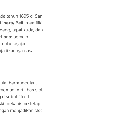
ada tahun 1895 di San
Liberty Bell
, memiliki
ceng, tapal kuda, dan
rhana: pemain
tentu sejajar,
njadikannya dasar
mulai bermunculan.
enjadi ciri khas slot
 disebut “fruit
ski mekanisme tetap
ngan menjadikan slot