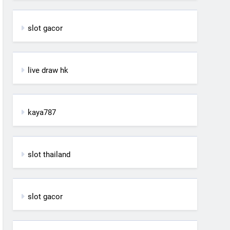
slot gacor
live draw hk
kaya787
slot thailand
slot gacor