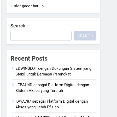
slot gacor hari ini
Search
SEARCH
Recent Posts
EDWINSLOT dengan Dukungan Sistem yang
Stabil untuk Berbagai Perangkat
LEBAH4D sebagai Platform Digital dengan
Sistem Akses yang Terarah
KAYA787 sebagai Platform Digital dengan
Akses yang Lebih Efisien