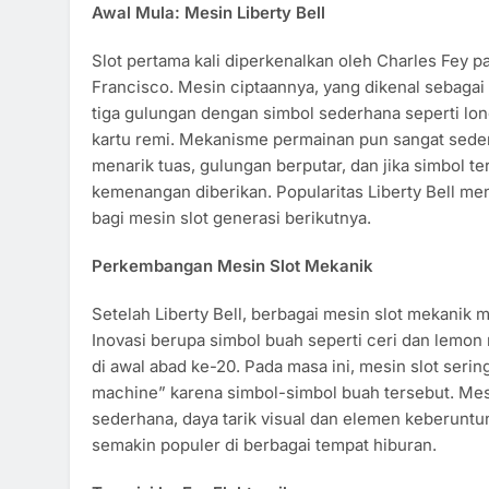
Awal Mula: Mesin Liberty Bell
Slot pertama kali diperkenalkan oleh Charles Fey p
Francisco. Mesin ciptaannya, yang dikenal sebagai
tiga gulungan dengan simbol sederhana seperti lon
kartu remi. Mekanisme permainan pun sangat sede
menarik tuas, gulungan berputar, dan jika simbol ter
kemenangan diberikan. Popularitas Liberty Bell me
bagi mesin slot generasi berikutnya.
Perkembangan Mesin Slot Mekanik
Setelah Liberty Bell, berbagai mesin slot mekanik 
Inovasi berupa simbol buah seperti ceri dan lemon m
di awal abad ke-20. Pada masa ini, mesin slot sering
machine” karena simbol-simbol buah tersebut. Me
sederhana, daya tarik visual dan elemen keberuntu
semakin populer di berbagai tempat hiburan.