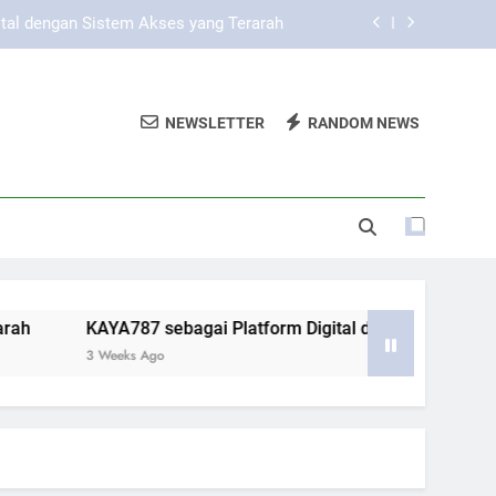
tal dengan Sistem Akses yang Terarah
gital dengan Akses yang Lebih Efisien
Tampilan Modern dan Mudah Dipahami
NEWSLETTER
RANDOM NEWS
ang Stabil untuk Berbagai Perangkat
 Untuk Petualangan Permainan Anda.
tal dengan Sistem Akses yang Terarah
gital dengan Akses yang Lebih Efisien
Tampilan Modern dan Mudah Dipahami
AYA787 sebagai Platform Digital dengan Akses yang Lebih Efi
 Weeks Ago