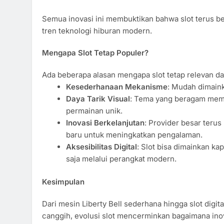
Semua inovasi ini membuktikan bahwa slot terus b
tren teknologi hiburan modern.
Mengapa Slot Tetap Populer?
Ada beberapa alasan mengapa slot tetap relevan da
Kesederhanaan Mekanisme
: Mudah dimaink
Daya Tarik Visual
: Tema yang beragam mem
permainan unik.
Inovasi Berkelanjutan
: Provider besar terus
baru untuk meningkatkan pengalaman.
Aksesibilitas Digital
: Slot bisa dimainkan ka
saja melalui perangkat modern.
Kesimpulan
Dari mesin Liberty Bell sederhana hingga slot digit
canggih, evolusi slot mencerminkan bagaimana in