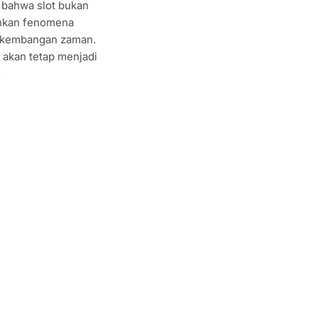
 bahwa slot bukan
inkan fenomena
rkembangan zaman.
 akan tetap menjadi
.