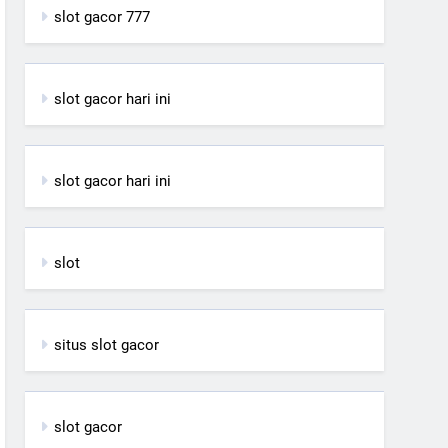
slot gacor 777
slot gacor hari ini
slot gacor hari ini
slot
situs slot gacor
slot gacor