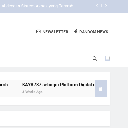
tal dengan Sistem Akses yang Terarah
gital dengan Akses yang Lebih Efisien
Tampilan Modern dan Mudah Dipahami
NEWSLETTER
RANDOM NEWS
ang Stabil untuk Berbagai Perangkat
 Untuk Petualangan Permainan Anda.
tal dengan Sistem Akses yang Terarah
gital dengan Akses yang Lebih Efisien
Tampilan Modern dan Mudah Dipahami
AYA787 sebagai Platform Digital dengan Akses yang Lebih Efi
 Weeks Ago