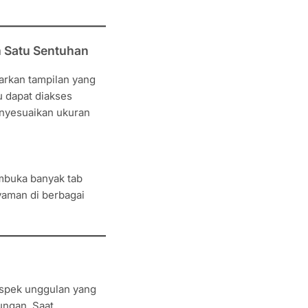
m Satu Sentuhan
rkan tampilan yang
 dapat diakses
enyesuaikan ukuran
embuka banyak tab
nyaman di berbagai
aspek unggulan yang
ngan. Saat