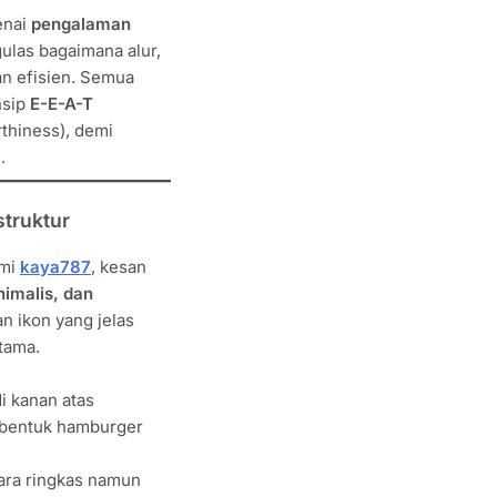
enai
pengalaman
ulas bagaimana alur,
dan efisien. Semua
nsip
E-E-A-T
rthiness), demi
.
struktur
smi
kaya787
, kesan
nimalis, dan
n ikon yang jelas
tama.
 kanan atas
 bentuk hamburger
cara ringkas namun