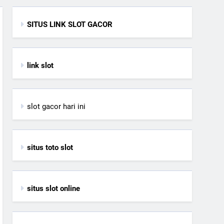
SITUS LINK SLOT GACOR
link slot
slot gacor hari ini
situs toto slot
situs slot online