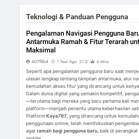
Teknologi & Panduan Pengguna
Pengalaman Navigasi Pengguna Baru
Antarmuka Ramah & Fitur Terarah un
Maksimal
407f8b4
1 Year Ago
0
6 Mins
Seperti apa pengalaman pengguna baru saat menje
ulasan lengkap tentang tampilan antarmuka, alur na
kemudahan akses fitur yang dirancang untuk kenya
Dalam dunia digital yang semakin kompetitif, pen
—terutama bagi mereka yang baru pertama kali me
platform—menjadi penentu utama keberhasilan seb
Platform
Kaya787
, yang dirancang untuk kemuda
penggunaan online, telah memfokuskan pengemba
agar
ramah bagi pengguna baru
, baik di perangka
mobile.