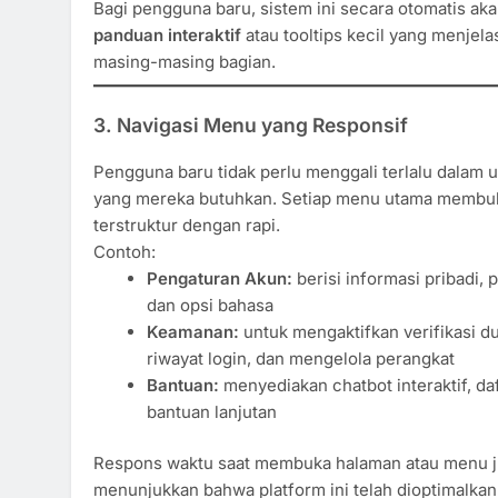
Bagi pengguna baru, sistem ini secara otomatis a
panduan interaktif
atau tooltips kecil yang menjela
masing-masing bagian.
3. Navigasi Menu yang Responsif
Pengguna baru tidak perlu menggali terlalu dalam
yang mereka butuhkan. Setiap menu utama membu
terstruktur dengan rapi.
Contoh:
Pengaturan Akun:
berisi informasi pribadi, 
dan opsi bahasa
Keamanan:
untuk mengaktifkan verifikasi du
riwayat login, dan mengelola perangkat
Bantuan:
menyediakan chatbot interaktif, daf
bantuan lanjutan
Respons waktu saat membuka halaman atau menu j
menunjukkan bahwa platform ini telah dioptimalkan 