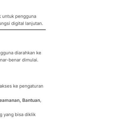
k untuk pengguna
gsi digital lanjutan.
engguna diarahkan ke
enar-benar dimulai.
 akses ke pengaturan
Keamanan, Bantuan
,
 yang bisa diklik