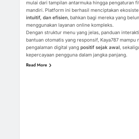
mulai dari tampilan antarmuka hingga pengaturan fi
mandiri. Platform ini berhasil menciptakan ekosist
intuitif, dan efisien
, bahkan bagi mereka yang belu
menggunakan layanan online kompleks.
Dengan struktur menu yang jelas, panduan interakt
bantuan otomatis yang responsif, Kaya787 mampu
pengalaman digital yang
positif sejak awal
, sekal
kepercayaan pengguna dalam jangka panjang.
Read More