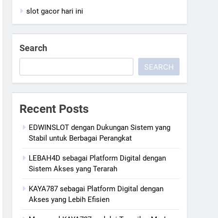
slot gacor hari ini
Search
SEARCH
Recent Posts
EDWINSLOT dengan Dukungan Sistem yang
Stabil untuk Berbagai Perangkat
LEBAH4D sebagai Platform Digital dengan
Sistem Akses yang Terarah
KAYA787 sebagai Platform Digital dengan
Akses yang Lebih Efisien