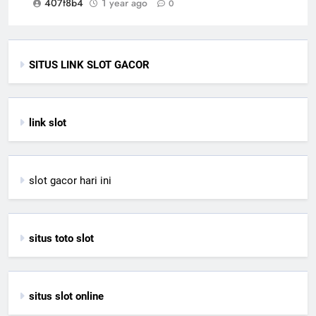
407f8b4
1 year ago
0
SITUS LINK SLOT GACOR
link slot
slot gacor hari ini
situs toto slot
situs slot online