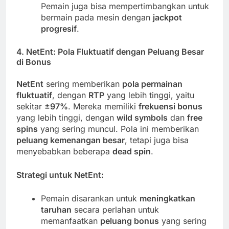
Pemain juga bisa mempertimbangkan untuk
bermain pada mesin dengan
jackpot
progresif
.
4. NetEnt: Pola Fluktuatif dengan Peluang Besar
di Bonus
NetEnt
sering memberikan
pola permainan
fluktuatif
, dengan
RTP
yang lebih tinggi, yaitu
sekitar
±97%
. Mereka memiliki
frekuensi bonus
yang lebih tinggi, dengan
wild symbols
dan
free
spins
yang sering muncul. Pola ini memberikan
peluang kemenangan besar
, tetapi juga bisa
menyebabkan beberapa
dead spin
.
Strategi untuk NetEnt:
Pemain disarankan untuk
meningkatkan
taruhan
secara perlahan untuk
memanfaatkan
peluang bonus
yang sering