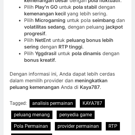
kemenangan besar
dengan
pola fluktuatif
.
Pilih
Play’n GO
untuk
pola stabil
dengan
kemenangan kecil
yang lebih sering.
Pilih
Microgaming
untuk pola
seimbang
dan
volatilitas sedang
, dengan peluang
jackpot
progresif
.
Pilih
NetEnt
untuk
peluang bonus lebih
sering
dengan
RTP tinggi
.
Pilih
Yggdrasil
untuk
pola dinamis
dengan
bonus kreatif
.
Dengan informasi ini, Anda dapat lebih cerdas
dalam memilih provider dan
meningkatkan
peluang kemenangan
Anda di
Kaya787
.
Tagged:
analisis permainan
KAYA787
peluang menang
penyedia game
Pola Permainan
provider permainan
RTP