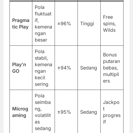
Pola
fluktuat
Free
Pragma
if,
±96%
Tinggi
spins,
tic Play
kemena
Wilds
ngan
besar
Pola
Bonus
stabil,
putaran
Play’n
kemena
±94%
Sedang
bebas,
GO
ngan
multipli
kecil
ers
sering
Pola
seimba
Jackpo
Microg
ng,
t
±95%
Sedang
aming
volatilit
progres
as
if
sedang