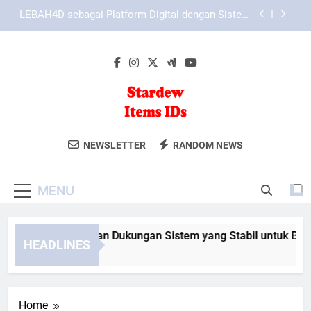
Skip
KAYA787 sebagai Platform Digital dengan Akses
to
yang Lebih Efisien
content
Mengenal KAYA787 melalui Tampilan Modern dan
Mudah Dipahami
EDWINSLOT dengan Dukungan Sistem yang Stabil
untuk Berbagai Perangkat
LEBAH4D sebagai Platform Digital dengan Sistem
Akses yang Terarah
Stardew Items
Temukan Daftar Lengkap Item Dan ID Di
KAYA787 sebagai Platform Digital dengan Akses
NEWSLETTER
RANDOM NEWS
yang Lebih Efisien
IDs
Stardew Valley. Panduan Mudah Untuk
Mengenal KAYA787 melalui Tampilan Modern dan
Petualangan Permainan Anda.
Mudah Dipahami
MENU
WINSLOT dengan Dukungan Sistem yang Stabil untuk Berbaga
HEADLINES
Weeks Ago
Home