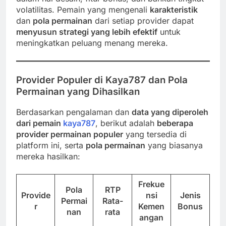
volatilitas. Pemain yang mengenali
karakteristik
dan
pola permainan
dari setiap provider dapat
menyusun strategi yang lebih efektif
untuk
meningkatkan peluang menang mereka.
Provider Populer di Kaya787 dan Pola
Permainan yang Dihasilkan
Berdasarkan pengalaman dan
data yang diperoleh
dari pemain
kaya787
, berikut adalah
beberapa
provider permainan populer
yang tersedia di
platform ini, serta
pola permainan
yang biasanya
mereka hasilkan:
Frekue
Pola
RTP
Provide
nsi
Jenis
Permai
Rata-
r
Kemen
Bonus
nan
rata
angan