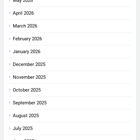
May 2026
April 2026
March 2026
February 2026
January 2026
December 2025
November 2025
October 2025
September 2025
August 2025
July 2025