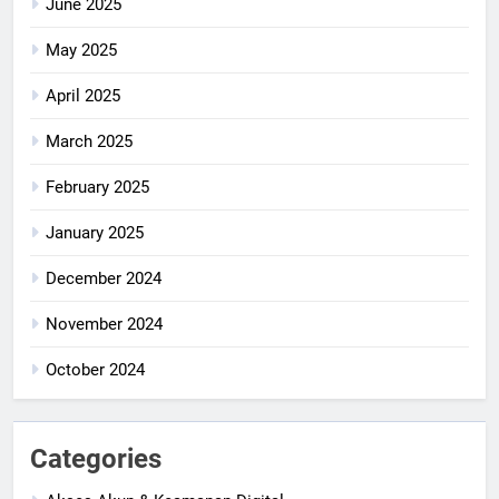
June 2025
May 2025
April 2025
March 2025
February 2025
January 2025
December 2024
November 2024
October 2024
Categories