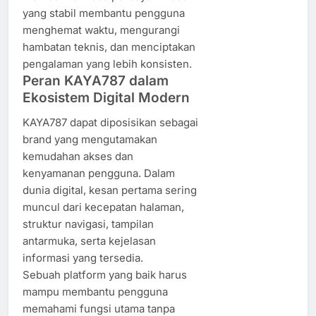
yang stabil membantu pengguna
menghemat waktu, mengurangi
hambatan teknis, dan menciptakan
pengalaman yang lebih konsisten.
Peran KAYA787 dalam
Ekosistem Digital Modern
KAYA787 dapat diposisikan sebagai
brand yang mengutamakan
kemudahan akses dan
kenyamanan pengguna. Dalam
dunia digital, kesan pertama sering
muncul dari kecepatan halaman,
struktur navigasi, tampilan
antarmuka, serta kejelasan
informasi yang tersedia.
Sebuah platform yang baik harus
mampu membantu pengguna
memahami fungsi utama tanpa