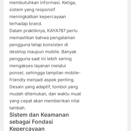
membutuhkan informasi. Ketiga,
sistem yang responsif
meningkatkan kepercayaan
terhadap brand.
Dalam praktiknya, KAYA787 perlu
memastikan bahwa pengalaman
pengguna tetap konsisten di
desktop maupun mobile. Banyak
pengguna saat ini lebih sering
mengakses layanan melalui
ponsel, sehingga tampilan mobile-
friendly menjadi aspek penting.
Desain yang adaptif, tombol yang
mudah ditemukan, dan waktu muat
yang cepat akan memberikan nilai
tambah.
Sistem dan Keamanan
sebagai Fondasi
Kepercayaan