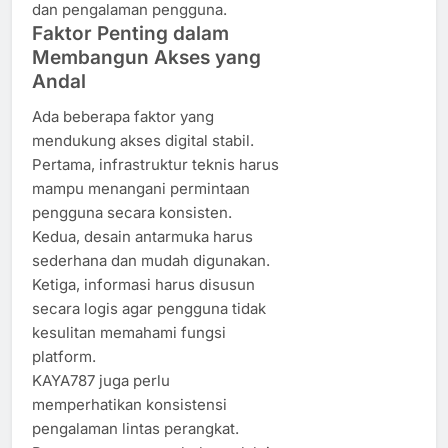
dan pengalaman pengguna.
Faktor Penting dalam
Membangun Akses yang
Andal
Ada beberapa faktor yang
mendukung akses digital stabil.
Pertama, infrastruktur teknis harus
mampu menangani permintaan
pengguna secara konsisten.
Kedua, desain antarmuka harus
sederhana dan mudah digunakan.
Ketiga, informasi harus disusun
secara logis agar pengguna tidak
kesulitan memahami fungsi
platform.
KAYA787 juga perlu
memperhatikan konsistensi
pengalaman lintas perangkat.