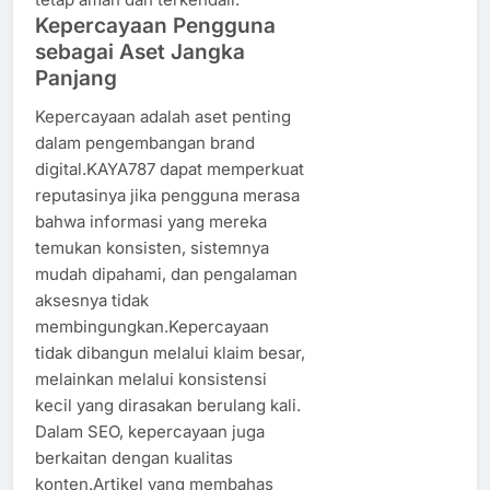
Kepercayaan Pengguna
sebagai Aset Jangka
Panjang
Kepercayaan adalah aset penting
dalam pengembangan brand
digital.KAYA787 dapat memperkuat
reputasinya jika pengguna merasa
bahwa informasi yang mereka
temukan konsisten, sistemnya
mudah dipahami, dan pengalaman
aksesnya tidak
membingungkan.Kepercayaan
tidak dibangun melalui klaim besar,
melainkan melalui konsistensi
kecil yang dirasakan berulang kali.
Dalam SEO, kepercayaan juga
berkaitan dengan kualitas
konten.Artikel yang membahas