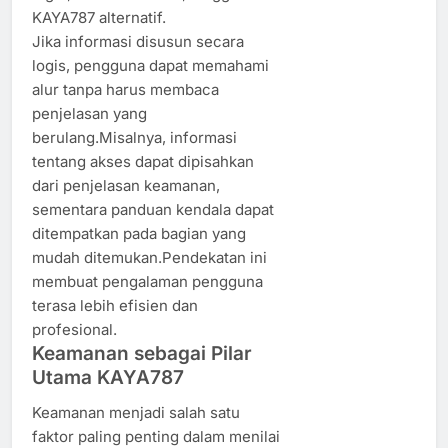
KAYA787 alternatif.
Jika informasi disusun secara
logis, pengguna dapat memahami
alur tanpa harus membaca
penjelasan yang
berulang.Misalnya, informasi
tentang akses dapat dipisahkan
dari penjelasan keamanan,
sementara panduan kendala dapat
ditempatkan pada bagian yang
mudah ditemukan.Pendekatan ini
membuat pengalaman pengguna
terasa lebih efisien dan
profesional.
Keamanan sebagai Pilar
Utama KAYA787
Keamanan menjadi salah satu
faktor paling penting dalam menilai