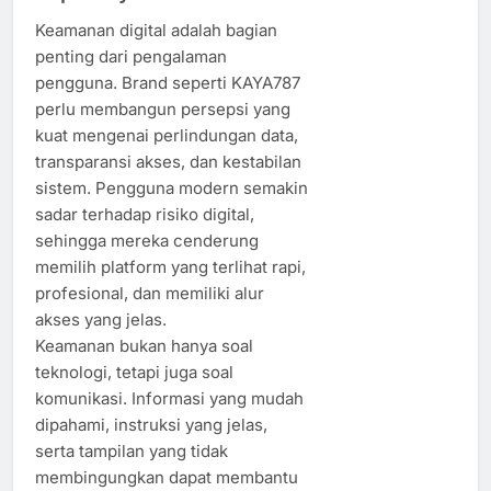
Keamanan digital adalah bagian
penting dari pengalaman
pengguna. Brand seperti KAYA787
perlu membangun persepsi yang
kuat mengenai perlindungan data,
transparansi akses, dan kestabilan
sistem. Pengguna modern semakin
sadar terhadap risiko digital,
sehingga mereka cenderung
memilih platform yang terlihat rapi,
profesional, dan memiliki alur
akses yang jelas.
Keamanan bukan hanya soal
teknologi, tetapi juga soal
komunikasi. Informasi yang mudah
dipahami, instruksi yang jelas,
serta tampilan yang tidak
membingungkan dapat membantu