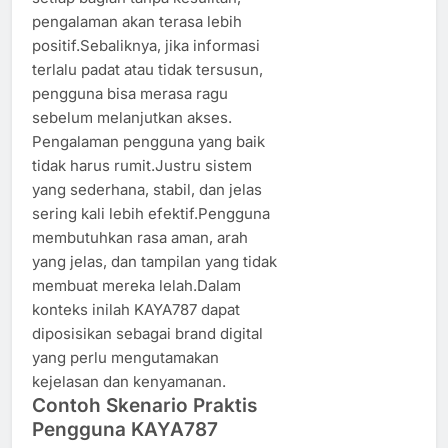
pengalaman akan terasa lebih
positif.Sebaliknya, jika informasi
terlalu padat atau tidak tersusun,
pengguna bisa merasa ragu
sebelum melanjutkan akses.
Pengalaman pengguna yang baik
tidak harus rumit.Justru sistem
yang sederhana, stabil, dan jelas
sering kali lebih efektif.Pengguna
membutuhkan rasa aman, arah
yang jelas, dan tampilan yang tidak
membuat mereka lelah.Dalam
konteks inilah KAYA787 dapat
diposisikan sebagai brand digital
yang perlu mengutamakan
kejelasan dan kenyamanan.
Contoh Skenario Praktis
Pengguna KAYA787