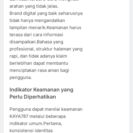
arahan yang tidak jelas.
Brand digital yang baik seharusnya
tidak hanya mengandalkan
tampilan menarik.Keamanan harus
terasa dari cara informasi
disampaikan.Bahasa yang
profesional, struktur halaman yang
rapi, dan tidak adanya klaim
berlebihan dapat membantu
menciptakan rasa aman bagi
pengguna.
Indikator Keamanan yang
Perlu Diperhatikan
Pengguna dapat menilai keamanan
KAYA787 melalui beberapa
indikator umum.Pertama,
konsistensi identitas