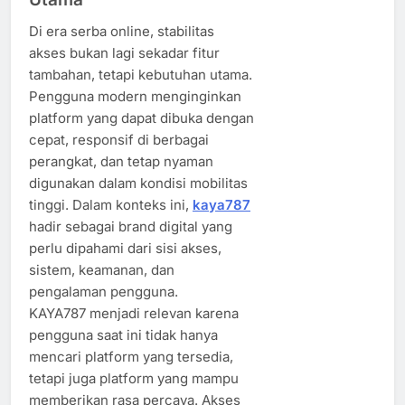
Di era serba online, stabilitas
akses bukan lagi sekadar fitur
tambahan, tetapi kebutuhan utama.
Pengguna modern menginginkan
platform yang dapat dibuka dengan
cepat, responsif di berbagai
perangkat, dan tetap nyaman
digunakan dalam kondisi mobilitas
tinggi. Dalam konteks ini,
kaya787
hadir sebagai brand digital yang
perlu dipahami dari sisi akses,
sistem, keamanan, dan
pengalaman pengguna.
KAYA787 menjadi relevan karena
pengguna saat ini tidak hanya
mencari platform yang tersedia,
tetapi juga platform yang mampu
memberikan rasa percaya. Akses