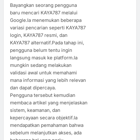
Bayangkan seorang pengguna
baru mencari KAYA787 melalui
Google.Ia menemukan beberapa
variasi pencarian seperti KAYA787
login, KAYA787 resmi, dan
KAYA787 alternatif.Pada tahap ini,
pengguna belum tentu ingin
langsung masuk ke platform.Ia
mungkin sedang melakukan
validasi awal untuk memahami
mana informasi yang lebih relevan
dan dapat dipercaya.
Pengguna tersebut kemudian
membaca artikel yang menjelaskan
sistem, keamanan, dan
kepercayaan secara objektif.Ia
mendapatkan pemahaman bahwa
sebelum melanjutkan akses, ada