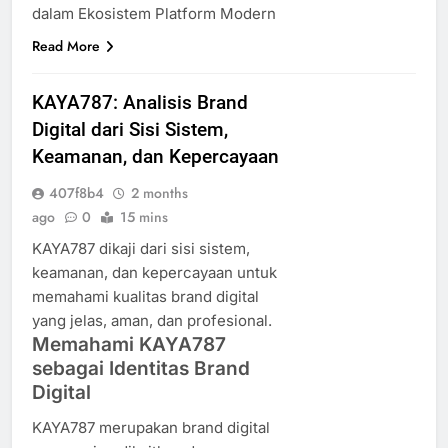
dalam Ekosistem Platform Modern
Read More
KAYA787: Analisis Brand
Digital dari Sisi Sistem,
Keamanan, dan Kepercayaan
407f8b4
2 months
ago
0
15 mins
KAYA787 dikaji dari sisi sistem,
keamanan, dan kepercayaan untuk
memahami kualitas brand digital
yang jelas, aman, dan profesional.
Memahami KAYA787
sebagai Identitas Brand
Digital
KAYA787 merupakan brand digital