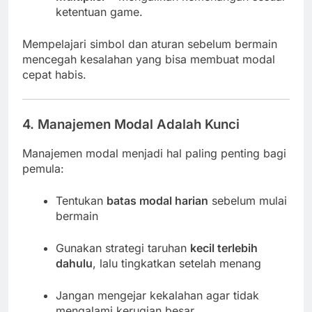
ketentuan game.
Mempelajari simbol dan aturan sebelum bermain
mencegah kesalahan yang bisa membuat modal
cepat habis.
4. Manajemen Modal Adalah Kunci
Manajemen modal menjadi hal paling penting bagi
pemula:
Tentukan
batas modal harian
sebelum mulai
bermain
Gunakan strategi taruhan
kecil terlebih
dahulu
, lalu tingkatkan setelah menang
Jangan mengejar kekalahan agar tidak
mengalami kerugian besar