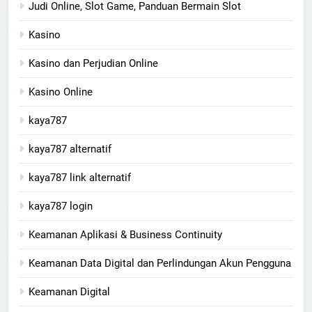
Judi Online, Slot Game, Panduan Bermain Slot
Kasino
Kasino dan Perjudian Online
Kasino Online
kaya787
kaya787 alternatif
kaya787 link alternatif
kaya787 login
Keamanan Aplikasi & Business Continuity
Keamanan Data Digital dan Perlindungan Akun Pengguna
Keamanan Digital