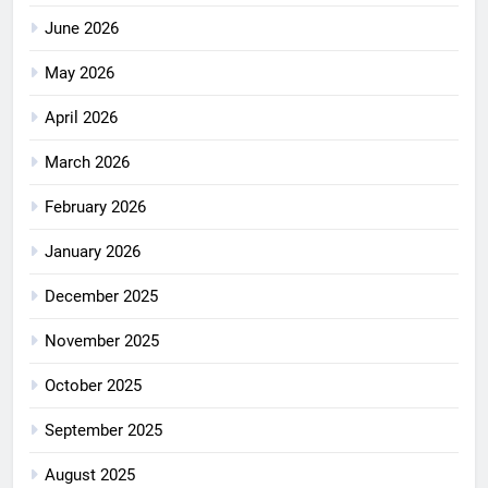
June 2026
May 2026
April 2026
March 2026
February 2026
January 2026
December 2025
November 2025
October 2025
September 2025
August 2025