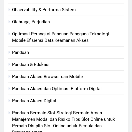
Observability & Performa Sistem
Olahraga, Perjudian
Optimasi Perangkat,Panduan Pengguna,Teknologi
Mobile,Efisiensi Data,Keamanan Akses
Panduan
Panduan & Edukasi
Panduan Akses Browser dan Mobile
Panduan Akses dan Optimasi Platform Digital
Panduan Akses Digital
Panduan Bermain Slot Strategi Bermain Aman
Manajemen Modal dan Risiko Tips Slot Online untuk
Pemain Disiplin Slot Online untuk Pemula dan