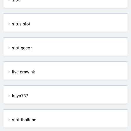
slot
situs slot
slot gacor
live draw hk
kaya787
slot thailand