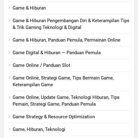
Game & Hiburan
Game & Hiburan Pengembangan Diri & Keterampilan Tips
& Trik Gaming Teknologi & Digital
Game & Hiburan, Panduan Pemula, Permainan Online
Game Digital & Hiburan — Panduan Pemula
Game Online / Panduan Slot
Game Online, Strategi Game, Tips Bermain Game,
Keterampilan Game
Game Online, Update Game, Teknologi Hiburan, Tips
Pemain, Strategi Game, Panduan Pemula
Game Strategy & Resource Optimization
Game, Hiburan, Teknologi