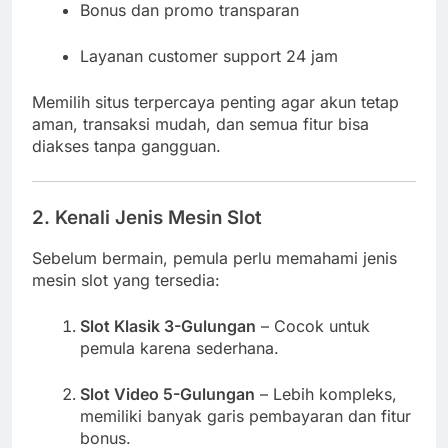
Bonus dan promo transparan
Layanan customer support 24 jam
Memilih situs terpercaya penting agar akun tetap
aman, transaksi mudah, dan semua fitur bisa
diakses tanpa gangguan.
2. Kenali Jenis Mesin Slot
Sebelum bermain, pemula perlu memahami jenis
mesin slot yang tersedia:
Slot Klasik 3-Gulungan
– Cocok untuk
pemula karena sederhana.
Slot Video 5-Gulungan
– Lebih kompleks,
memiliki banyak garis pembayaran dan fitur
bonus.