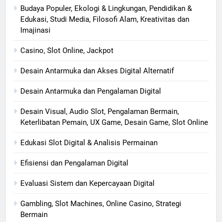
Budaya Populer, Ekologi & Lingkungan, Pendidikan &
Edukasi, Studi Media, Filosofi Alam, Kreativitas dan
Imajinasi
Casino, Slot Online, Jackpot
Desain Antarmuka dan Akses Digital Alternatif
Desain Antarmuka dan Pengalaman Digital
Desain Visual, Audio Slot, Pengalaman Bermain,
Keterlibatan Pemain, UX Game, Desain Game, Slot Online
Edukasi Slot Digital & Analisis Permainan
Efisiensi dan Pengalaman Digital
Evaluasi Sistem dan Kepercayaan Digital
Gambling, Slot Machines, Online Casino, Strategi
Bermain