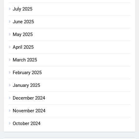
July 2025
June 2025
May 2025
April 2025
March 2025
February 2025
January 2025
December 2024
November 2024
October 2024