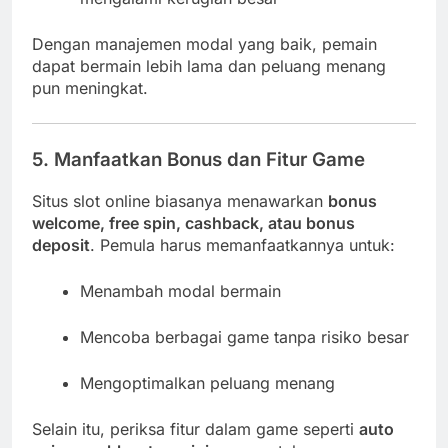
Dengan manajemen modal yang baik, pemain
dapat bermain lebih lama dan peluang menang
pun meningkat.
5. Manfaatkan Bonus dan Fitur Game
Situs slot online biasanya menawarkan
bonus
welcome, free spin, cashback, atau bonus
deposit
. Pemula harus memanfaatkannya untuk:
Menambah modal bermain
Mencoba berbagai game tanpa risiko besar
Mengoptimalkan peluang menang
Selain itu, periksa fitur dalam game seperti
auto