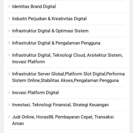
Identitas Brand Digital
Industri Perjudian & Kreativitas Digital
Infrastruktur Digital & Optimasi Sistem
Infrastruktur Digital & Pengalaman Pengguna
Infrastruktur Digital, Teknologi Cloud, Arsitektur Sistem,
Inovasi Platform
Infrastruktur Server Global,Platform Slot Digital,Performa
Sistem Online,Stabilitas Akses,Pengalaman Pengguna
Inovasi Platform Digital
Investasi, Teknologi Finansial, Strategi Keuangan
Judi Online, Horas88, Pembayaran Cepat, Transaksi
Aman