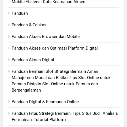
Mobile,Efisiensi Data,Keamanan Akses
Panduan
Panduan & Edukasi
Panduan Akses Browser dan Mobile
Panduan Akses dan Optimasi Platform Digital
Panduan Akses Digital
Panduan Bermain Slot Strategi Bermain Aman
Manajemen Modal dan Risiko Tips Slot Online untuk
Pemain Disiplin Slot Online untuk Pemula dan
Berpengalaman
Panduan Digital & Keamanan Online
Panduan Fitur, Strategi Bermain, Tips Situs Judi, Analisis
Permainan, Tutorial Platform