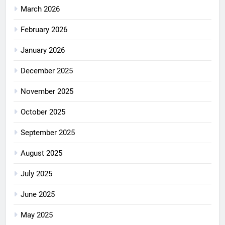
March 2026
February 2026
January 2026
December 2025
November 2025
October 2025
September 2025
August 2025
July 2025
June 2025
May 2025