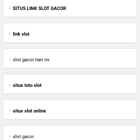
SITUS LINK SLOT GACOR
link slot
slot gacor hari ini
situs toto slot
situs slot online
slot gacor