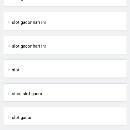
slot gacor hari ini
slot gacor hari ini
slot
situs slot gacor
slot gacor