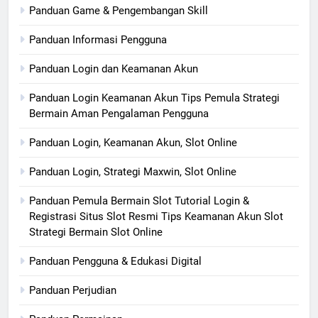
Panduan Game & Pengembangan Skill
Panduan Informasi Pengguna
Panduan Login dan Keamanan Akun
Panduan Login Keamanan Akun Tips Pemula Strategi
Bermain Aman Pengalaman Pengguna
Panduan Login, Keamanan Akun, Slot Online
Panduan Login, Strategi Maxwin, Slot Online
Panduan Pemula Bermain Slot Tutorial Login &
Registrasi Situs Slot Resmi Tips Keamanan Akun Slot
Strategi Bermain Slot Online
Panduan Pengguna & Edukasi Digital
Panduan Perjudian