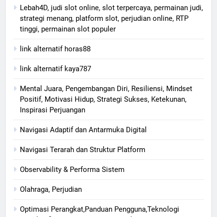
Lebah4D, judi slot online, slot terpercaya, permainan judi,
strategi menang, platform slot, perjudian online, RTP
tinggi, permainan slot populer
link alternatif horas88
link alternatif kaya787
Mental Juara, Pengembangan Diri, Resiliensi, Mindset
Positif, Motivasi Hidup, Strategi Sukses, Ketekunan,
Inspirasi Perjuangan
Navigasi Adaptif dan Antarmuka Digital
Navigasi Terarah dan Struktur Platform
Observability & Performa Sistem
Olahraga, Perjudian
Optimasi Perangkat,Panduan Pengguna,Teknologi