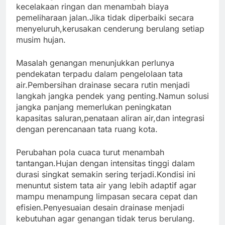
kecelakaan ringan dan menambah biaya
pemeliharaan jalan.Jika tidak diperbaiki secara
menyeluruh,kerusakan cenderung berulang setiap
musim hujan.
Masalah genangan menunjukkan perlunya
pendekatan terpadu dalam pengelolaan tata
air.Pembersihan drainase secara rutin menjadi
langkah jangka pendek yang penting.Namun solusi
jangka panjang memerlukan peningkatan
kapasitas saluran,penataan aliran air,dan integrasi
dengan perencanaan tata ruang kota.
Perubahan pola cuaca turut menambah
tantangan.Hujan dengan intensitas tinggi dalam
durasi singkat semakin sering terjadi.Kondisi ini
menuntut sistem tata air yang lebih adaptif agar
mampu menampung limpasan secara cepat dan
efisien.Penyesuaian desain drainase menjadi
kebutuhan agar genangan tidak terus berulang.