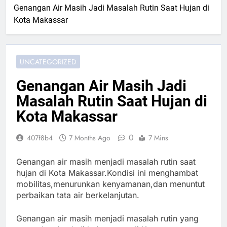
Genangan Air Masih Jadi Masalah Rutin Saat Hujan di
Kota Makassar
UNCATEGORIZED
Genangan Air Masih Jadi
Masalah Rutin Saat Hujan di
Kota Makassar
0
407f8b4
7 Months Ago
7 Mins
Genangan air masih menjadi masalah rutin saat
hujan di Kota Makassar.Kondisi ini menghambat
mobilitas,menurunkan kenyamanan,dan menuntut
perbaikan tata air berkelanjutan.
Genangan air masih menjadi masalah rutin yang