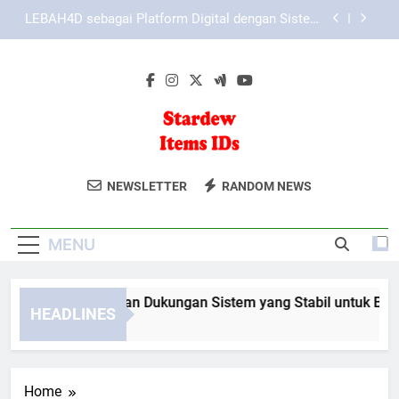
Skip
KAYA787 sebagai Platform Digital dengan Akses
to
yang Lebih Efisien
content
Mengenal KAYA787 melalui Tampilan Modern dan
Mudah Dipahami
EDWINSLOT dengan Dukungan Sistem yang Stabil
untuk Berbagai Perangkat
LEBAH4D sebagai Platform Digital dengan Sistem
Akses yang Terarah
Stardew Items
Temukan Daftar Lengkap Item Dan ID Di
KAYA787 sebagai Platform Digital dengan Akses
NEWSLETTER
RANDOM NEWS
yang Lebih Efisien
IDs
Stardew Valley. Panduan Mudah Untuk
Mengenal KAYA787 melalui Tampilan Modern dan
Petualangan Permainan Anda.
Mudah Dipahami
MENU
WINSLOT dengan Dukungan Sistem yang Stabil untuk Berbaga
HEADLINES
eeks Ago
Home