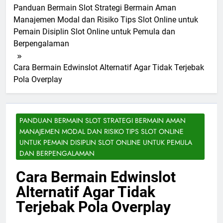
Panduan Bermain Slot Strategi Bermain Aman
Manajemen Modal dan Risiko Tips Slot Online untuk
Pemain Disiplin Slot Online untuk Pemula dan
Berpengalaman
Cara Bermain Edwinslot Alternatif Agar Tidak Terjebak
Pola Overplay
PANDUAN BERMAIN SLOT STRATEGI BERMAIN AMAN
MANAJEMEN MODAL DAN RISIKO TIPS SLOT ONLINE
UNTUK PEMAIN DISIPLIN SLOT ONLINE UNTUK PEMULA
DAN BERPENGALAMAN
Cara Bermain Edwinslot
Alternatif Agar Tidak
Terjebak Pola Overplay