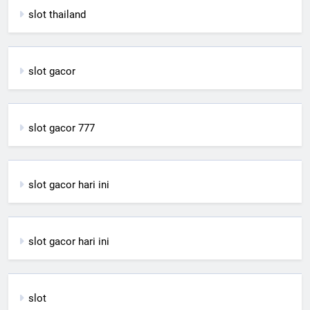
slot thailand
slot gacor
slot gacor 777
slot gacor hari ini
slot gacor hari ini
slot