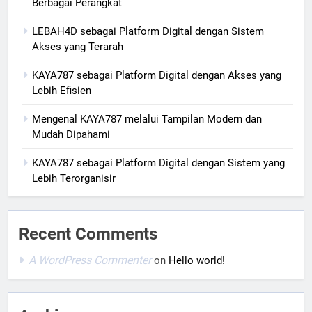
Berbagai Perangkat
LEBAH4D sebagai Platform Digital dengan Sistem
Akses yang Terarah
KAYA787 sebagai Platform Digital dengan Akses yang
Lebih Efisien
Mengenal KAYA787 melalui Tampilan Modern dan
Mudah Dipahami
KAYA787 sebagai Platform Digital dengan Sistem yang
Lebih Terorganisir
Recent Comments
A WordPress Commenter
on
Hello world!