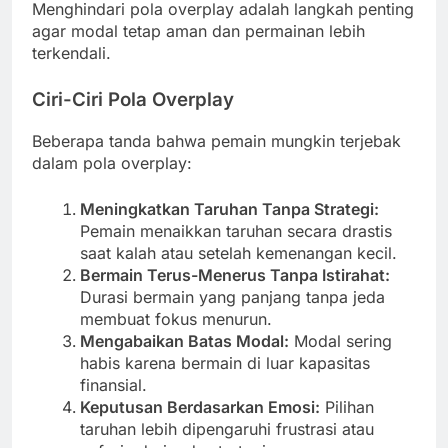
Menghindari pola overplay adalah langkah penting
agar modal tetap aman dan permainan lebih
terkendali.
Ciri-Ciri Pola Overplay
Beberapa tanda bahwa pemain mungkin terjebak
dalam pola overplay:
Meningkatkan Taruhan Tanpa Strategi:
Pemain menaikkan taruhan secara drastis
saat kalah atau setelah kemenangan kecil.
Bermain Terus-Menerus Tanpa Istirahat:
Durasi bermain yang panjang tanpa jeda
membuat fokus menurun.
Mengabaikan Batas Modal:
Modal sering
habis karena bermain di luar kapasitas
finansial.
Keputusan Berdasarkan Emosi:
Pilihan
taruhan lebih dipengaruhi frustrasi atau