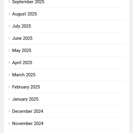
September 2025
August 2025
July 2025
June 2025
May 2025
April 2025
March 2025
February 2025
January 2025
December 2024
November 2024