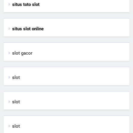
situs toto slot
situs slot online
slot gacor
slot
slot
slot