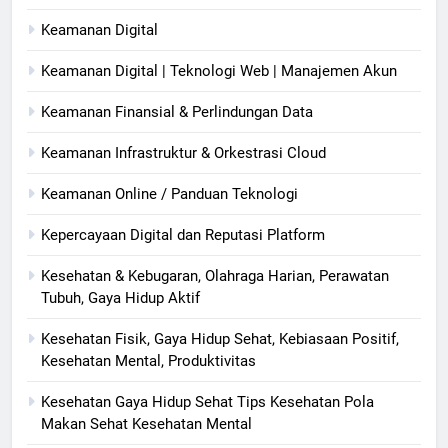
Keamanan Digital
Keamanan Digital | Teknologi Web | Manajemen Akun
Keamanan Finansial & Perlindungan Data
Keamanan Infrastruktur & Orkestrasi Cloud
Keamanan Online / Panduan Teknologi
Kepercayaan Digital dan Reputasi Platform
Kesehatan & Kebugaran, Olahraga Harian, Perawatan
Tubuh, Gaya Hidup Aktif
Kesehatan Fisik, Gaya Hidup Sehat, Kebiasaan Positif,
Kesehatan Mental, Produktivitas
Kesehatan Gaya Hidup Sehat Tips Kesehatan Pola
Makan Sehat Kesehatan Mental