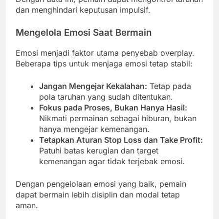
dan menghindari keputusan impulsif.
Mengelola Emosi Saat Bermain
Emosi menjadi faktor utama penyebab overplay.
Beberapa tips untuk menjaga emosi tetap stabil:
Jangan Mengejar Kekalahan:
Tetap pada
pola taruhan yang sudah ditentukan.
Fokus pada Proses, Bukan Hanya Hasil:
Nikmati permainan sebagai hiburan, bukan
hanya mengejar kemenangan.
Tetapkan Aturan Stop Loss dan Take Profit:
Patuhi batas kerugian dan target
kemenangan agar tidak terjebak emosi.
Dengan pengelolaan emosi yang baik, pemain
dapat bermain lebih disiplin dan modal tetap
aman.