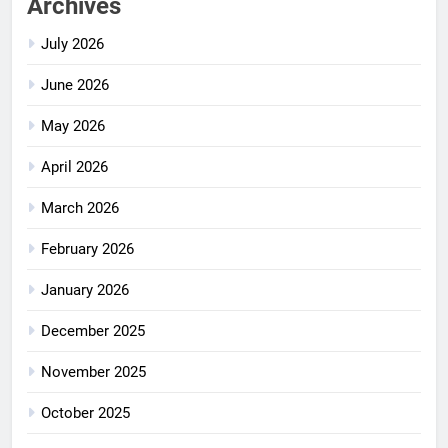
Archives
July 2026
June 2026
May 2026
April 2026
March 2026
February 2026
January 2026
December 2025
November 2025
October 2025