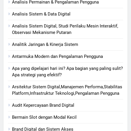
Analisis Permainan & Pengalaman Pengguna
Analisis Sistem & Data Digital
Analisis Sistem Digital, Studi Perilaku Mesin Interaktif,
Observasi Mekanisme Putaran
Analitik Jaringan & Kinerja Sistem
Antarmuka Modern dan Pengalaman Pengguna
Apa yang dipelajari hari ini? Apa bagian yang paling sulit?
Apa strategi yang efektif?
Arsitektur Sistem Digital,Manajemen Performa,Stabilitas
Platform,Infrastruktur Teknologi,Pengalaman Pengguna
Audit Kepercayaan Brand Digital
Bermain Slot dengan Modal Kecil
Brand Digital dan Sistem Akses