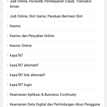
Judi Online, Horas88, Pembayaran Cepat, Transaksi
Aman
Judi Online, Slot Game, Panduan Bermain Slot
Kasino
Kasino dan Perjudian Online
Kasino Online
kaya787
kaya787 alternatif
kaya787 link alternatif
kaya787 login
Keamanan Aplikasi & Business Continuity
Keamanan Data Digital dan Perlindungan Akun Pengguna