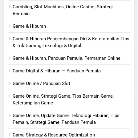
Gambling, Slot Machines, Online Casino, Strategi
Bermain
Game & Hiburan
Game & Hiburan Pengembangan Diri & Keterampilan Tips
& Trik Gaming Teknologi & Digital
Game & Hiburan, Panduan Pemula, Permainan Online
Game Digital & Hiburan — Panduan Pemula
Game Online / Panduan Slot
Game Online, Strategi Game, Tips Bermain Game,
Keterampilan Game
Game Online, Update Game, Teknologi Hiburan, Tips
Pemain, Strategi Game, Panduan Pemula
Game Strategy & Resource Optimization