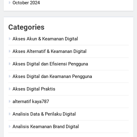
October 2024
Categories
Akses Akun & Keamanan Digital
Akses Alternatif & Keamanan Digital
Akses Digital dan Efisiensi Pengguna
Akses Digital dan Keamanan Pengguna
Akses Digital Praktis
alternatif kaya787
Analisis Data & Perilaku Digital
Analisis Keamanan Brand Digital