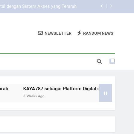
tal dengan Sistem Akses yang Terarah
gital dengan Akses yang Lebih Efisien
Tampilan Modern dan Mudah Dipahami
NEWSLETTER
RANDOM NEWS
ang Stabil untuk Berbagai Perangkat
 Untuk Petualangan Permainan Anda.
tal dengan Sistem Akses yang Terarah
gital dengan Akses yang Lebih Efisien
Tampilan Modern dan Mudah Dipahami
AYA787 sebagai Platform Digital dengan Akses yang Lebih Efis
Weeks Ago