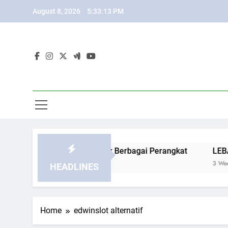
Skip
August 8, 2026
5:33:14 PM
to
content
Sta
Temukan D
ang Stabil untuk Berbagai Perangkat
LEBAH4D sebagai
3 Weeks Ago
HEADLINES
Home
edwinslot alternatif