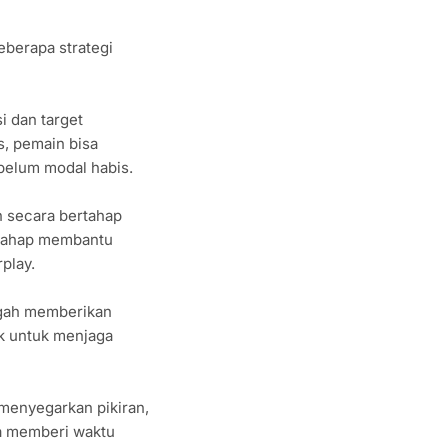
eberapa strategi
 dan target
s, pemain bisa
belum modal habis.
n secara bertahap
rtahap membantu
play.
ngah memberikan
ok untuk menjaga
menyegarkan pikiran,
ga memberi waktu