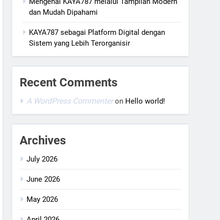
Mengenal KAYA787 melalui Tampilan Modern
dan Mudah Dipahami
KAYA787 sebagai Platform Digital dengan
Sistem yang Lebih Terorganisir
Recent Comments
A WordPress Commenter
on
Hello world!
Archives
July 2026
June 2026
May 2026
April 2026