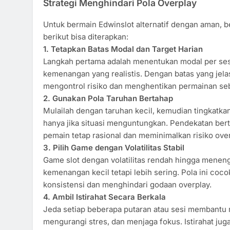
Strategi Menghindari Pola Overplay
Untuk bermain Edwinslot alternatif dengan aman, b
berikut bisa diterapkan:
1. Tetapkan Batas Modal dan Target Harian
Langkah pertama adalah menentukan modal per sesi
kemenangan yang realistis. Dengan batas yang jela
mengontrol risiko dan menghentikan permainan se
2. Gunakan Pola Taruhan Bertahap
Mulailah dengan taruhan kecil, kemudian tingkatka
hanya jika situasi menguntungkan. Pendekatan be
pemain tetap rasional dan meminimalkan risiko over
3. Pilih Game dengan Volatilitas Stabil
Game slot dengan volatilitas rendah hingga mene
kemenangan kecil tetapi lebih sering. Pola ini coc
konsistensi dan menghindari godaan overplay.
4. Ambil Istirahat Secara Berkala
Jeda setiap beberapa putaran atau sesi membantu 
mengurangi stres, dan menjaga fokus. Istirahat ju