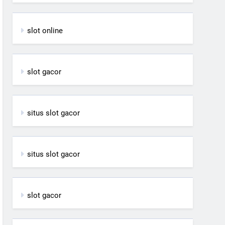
slot online
slot gacor
situs slot gacor
situs slot gacor
slot gacor