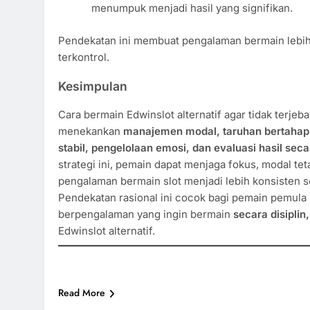
menumpuk menjadi hasil yang signifikan.
Pendekatan ini membuat pengalaman bermain leb
terkontrol.
Kesimpulan
Cara bermain Edwinslot alternatif agar tidak terjeb
menekankan
manajemen modal, taruhan bertahap
stabil, pengelolaan emosi, dan evaluasi hasil sec
strategi ini, pemain dapat menjaga fokus, modal te
pengalaman bermain slot menjadi lebih konsisten 
Pendekatan rasional ini cocok bagi pemain pemul
berpengalaman yang ingin bermain
secara disiplin
Edwinslot alternatif.
Read More