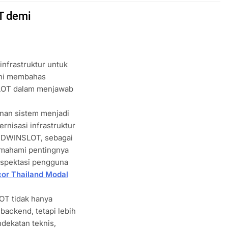
T demi
nfrastruktur untuk
 ini membahas
SLOT dalam menjawab
anan sistem menjadi
ernisasi infrastruktur
 EDWINSLOT, sebagai
memahami pentingnya
kspektasi pengguna
or Thailand Modal
OT tidak hanya
ackend, tetapi lebih
dekatan teknis,