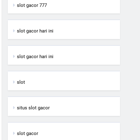
slot gacor 777
slot gacor hari ini
slot gacor hari ini
slot
situs slot gacor
slot gacor