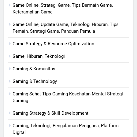
Game Online, Strategi Game, Tips Bermain Game,
Keterampilan Game
Game Online, Update Game, Teknologi Hiburan, Tips
Pemain, Strategi Game, Panduan Pemula
Game Strategy & Resource Optimization
Game, Hiburan, Teknologi
Gaming & Komunitas
Gaming & Technology
Gaming Sehat Tips Gaming Kesehatan Mental Strategi
Gaming
Gaming Strategy & Skill Development
Gaming, Teknologi, Pengalaman Pengguna, Platform
Digital