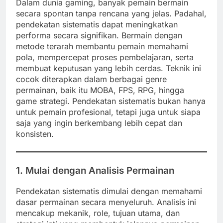
Dalam dunia gaming, banyak pemain bermain
secara spontan tanpa rencana yang jelas. Padahal,
pendekatan sistematis dapat meningkatkan
performa secara signifikan. Bermain dengan
metode terarah membantu pemain memahami
pola, mempercepat proses pembelajaran, serta
membuat keputusan yang lebih cerdas. Teknik ini
cocok diterapkan dalam berbagai genre
permainan, baik itu MOBA, FPS, RPG, hingga
game strategi. Pendekatan sistematis bukan hanya
untuk pemain profesional, tetapi juga untuk siapa
saja yang ingin berkembang lebih cepat dan
konsisten.
1. Mulai dengan Analisis Permainan
Pendekatan sistematis dimulai dengan memahami
dasar permainan secara menyeluruh. Analisis ini
mencakup mekanik, role, tujuan utama, dan