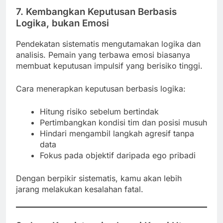
7. Kembangkan Keputusan Berbasis
Logika, bukan Emosi
Pendekatan sistematis mengutamakan logika dan
analisis. Pemain yang terbawa emosi biasanya
membuat keputusan impulsif yang berisiko tinggi.
Cara menerapkan keputusan berbasis logika:
Hitung risiko sebelum bertindak
Pertimbangkan kondisi tim dan posisi musuh
Hindari mengambil langkah agresif tanpa
data
Fokus pada objektif daripada ego pribadi
Dengan berpikir sistematis, kamu akan lebih
jarang melakukan kesalahan fatal.