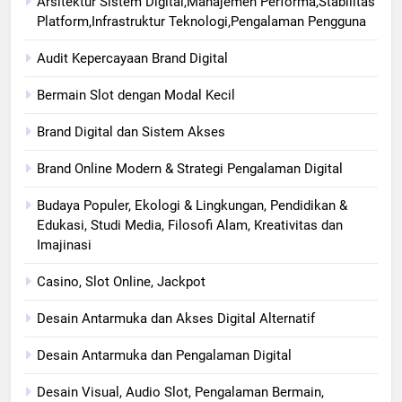
Arsitektur Sistem Digital,Manajemen Performa,Stabilitas
Platform,Infrastruktur Teknologi,Pengalaman Pengguna
Audit Kepercayaan Brand Digital
Bermain Slot dengan Modal Kecil
Brand Digital dan Sistem Akses
Brand Online Modern & Strategi Pengalaman Digital
Budaya Populer, Ekologi & Lingkungan, Pendidikan &
Edukasi, Studi Media, Filosofi Alam, Kreativitas dan
Imajinasi
Casino, Slot Online, Jackpot
Desain Antarmuka dan Akses Digital Alternatif
Desain Antarmuka dan Pengalaman Digital
Desain Visual, Audio Slot, Pengalaman Bermain,