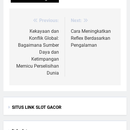
Previous:
Next:
Post
navigation
Kekayaan dan
Cara Meningkatkan
Konflik Global:
Reflex Berdasarkan
Bagaimana Sumber
Pengalaman
Daya dan
Ketimpangan
Memicu Perselisihan
Dunia
SITUS LINK SLOT GACOR