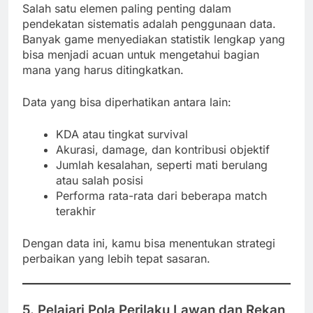
Salah satu elemen paling penting dalam
pendekatan sistematis adalah penggunaan data.
Banyak game menyediakan statistik lengkap yang
bisa menjadi acuan untuk mengetahui bagian
mana yang harus ditingkatkan.
Data yang bisa diperhatikan antara lain:
KDA atau tingkat survival
Akurasi, damage, dan kontribusi objektif
Jumlah kesalahan, seperti mati berulang
atau salah posisi
Performa rata-rata dari beberapa match
terakhir
Dengan data ini, kamu bisa menentukan strategi
perbaikan yang lebih tepat sasaran.
5. Pelajari Pola Perilaku Lawan dan Rekan