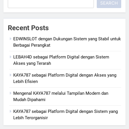
SEARCH
Recent Posts
EDWINSLOT dengan Dukungan Sistem yang Stabil untuk
Berbagai Perangkat
LEBAH4D sebagai Platform Digital dengan Sistem
Akses yang Terarah
KAYA787 sebagai Platform Digital dengan Akses yang
Lebih Efisien
Mengenal KAYA787 melalui Tampilan Modern dan
Mudah Dipahami
KAYA787 sebagai Platform Digital dengan Sistem yang
Lebih Terorganisir