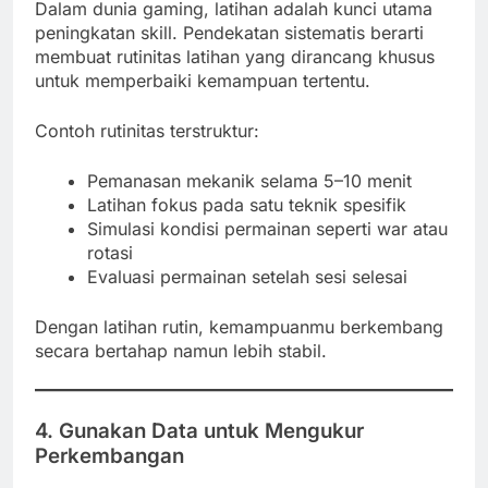
Dalam dunia gaming, latihan adalah kunci utama
peningkatan skill. Pendekatan sistematis berarti
membuat rutinitas latihan yang dirancang khusus
untuk memperbaiki kemampuan tertentu.
Contoh rutinitas terstruktur:
Pemanasan mekanik selama 5–10 menit
Latihan fokus pada satu teknik spesifik
Simulasi kondisi permainan seperti war atau
rotasi
Evaluasi permainan setelah sesi selesai
Dengan latihan rutin, kemampuanmu berkembang
secara bertahap namun lebih stabil.
4. Gunakan Data untuk Mengukur
Perkembangan