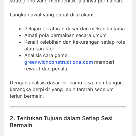
strategi inti yang membentuk jalannya permainan.
Langkah awal yang dapat dilakukan:
Pelajari peraturan dasar dan mekanik utama
Amati pola permainan secara umum
Kenali kelebihan dan kekurangan setiap role
atau karakter
Analisis cara game
greenwichconstructions.com
memberi
reward dan penalti
Dengan analisis dasar ini, kamu bisa membangun
kerangka berpikir yang lebih terarah sebelum
terjun bermain.
2. Tentukan Tujuan dalam Setiap Sesi
Bermain