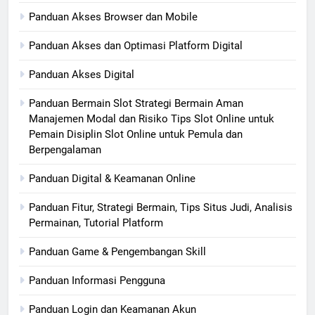
Panduan Akses Browser dan Mobile
Panduan Akses dan Optimasi Platform Digital
Panduan Akses Digital
Panduan Bermain Slot Strategi Bermain Aman
Manajemen Modal dan Risiko Tips Slot Online untuk
Pemain Disiplin Slot Online untuk Pemula dan
Berpengalaman
Panduan Digital & Keamanan Online
Panduan Fitur, Strategi Bermain, Tips Situs Judi, Analisis
Permainan, Tutorial Platform
Panduan Game & Pengembangan Skill
Panduan Informasi Pengguna
Panduan Login dan Keamanan Akun