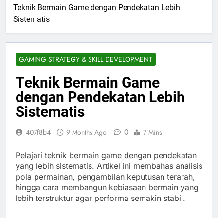
Teknik Bermain Game dengan Pendekatan Lebih
Sistematis
GAMING STRATEGY & SKILL DEVELOPMENT
Teknik Bermain Game
dengan Pendekatan Lebih
Sistematis
0
407f8b4
9 Months Ago
7 Mins
Pelajari teknik bermain game dengan pendekatan
yang lebih sistematis. Artikel ini membahas analisis
pola permainan, pengambilan keputusan terarah,
hingga cara membangun kebiasaan bermain yang
lebih terstruktur agar performa semakin stabil.