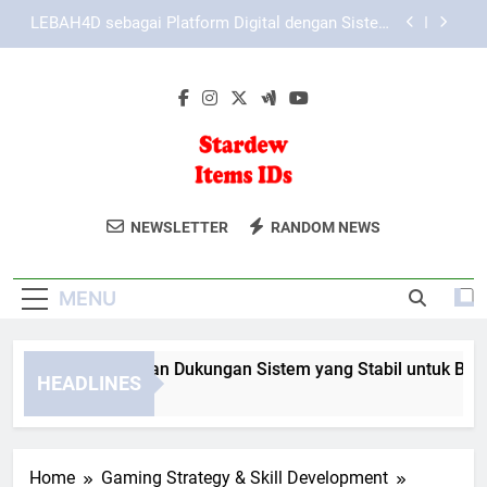
Skip
KAYA787 sebagai Platform Digital dengan Akses
to
yang Lebih Efisien
content
Mengenal KAYA787 melalui Tampilan Modern dan
Mudah Dipahami
EDWINSLOT dengan Dukungan Sistem yang Stabil
untuk Berbagai Perangkat
LEBAH4D sebagai Platform Digital dengan Sistem
Akses yang Terarah
Stardew Items
Temukan Daftar Lengkap Item Dan ID Di
KAYA787 sebagai Platform Digital dengan Akses
NEWSLETTER
RANDOM NEWS
yang Lebih Efisien
IDs
Stardew Valley. Panduan Mudah Untuk
Mengenal KAYA787 melalui Tampilan Modern dan
Petualangan Permainan Anda.
Mudah Dipahami
MENU
WINSLOT dengan Dukungan Sistem yang Stabil untuk Berbaga
HEADLINES
Weeks Ago
Home
Gaming Strategy & Skill Development