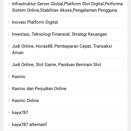
Infrastruktur Server Global,Platform Slot Digital,Performa
Sistem Online,Stabilitas Akses,Pengalaman Pengguna
Inovasi Platform Digital
Investasi, Teknologi Finansial, Strategi Keuangan
Judi Online, Horas88, Pembayaran Cepat, Transaksi
Aman
Judi Online, Slot Game, Panduan Bermain Slot
Kasino
Kasino dan Perjudian Online
Kasino Online
kaya787
kaya787 alternatif