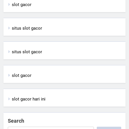
slot gacor
situs slot gacor
situs slot gacor
slot gacor
slot gacor hari ini
Search