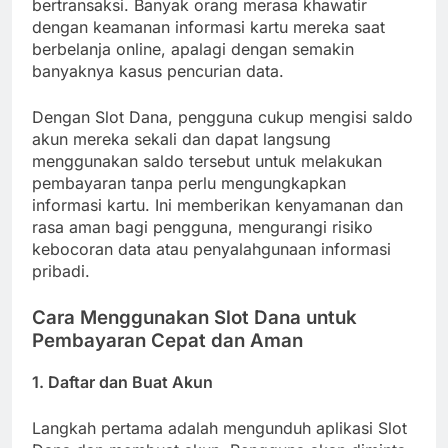
bertransaksi. Banyak orang merasa khawatir
dengan keamanan informasi kartu mereka saat
berbelanja online, apalagi dengan semakin
banyaknya kasus pencurian data.
Dengan Slot Dana, pengguna cukup mengisi saldo
akun mereka sekali dan dapat langsung
menggunakan saldo tersebut untuk melakukan
pembayaran tanpa perlu mengungkapkan
informasi kartu. Ini memberikan kenyamanan dan
rasa aman bagi pengguna, mengurangi risiko
kebocoran data atau penyalahgunaan informasi
pribadi.
Cara Menggunakan Slot Dana untuk
Pembayaran Cepat dan Aman
1. Daftar dan Buat Akun
Langkah pertama adalah mengunduh aplikasi Slot