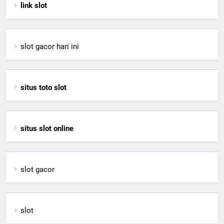
link slot
slot gacor hari ini
situs toto slot
situs slot online
slot gacor
slot