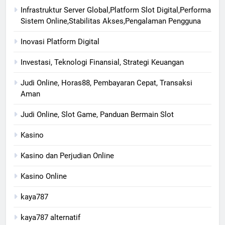
Infrastruktur Server Global,Platform Slot Digital,Performa
Sistem Online,Stabilitas Akses,Pengalaman Pengguna
Inovasi Platform Digital
Investasi, Teknologi Finansial, Strategi Keuangan
Judi Online, Horas88, Pembayaran Cepat, Transaksi
Aman
Judi Online, Slot Game, Panduan Bermain Slot
Kasino
Kasino dan Perjudian Online
Kasino Online
kaya787
kaya787 alternatif