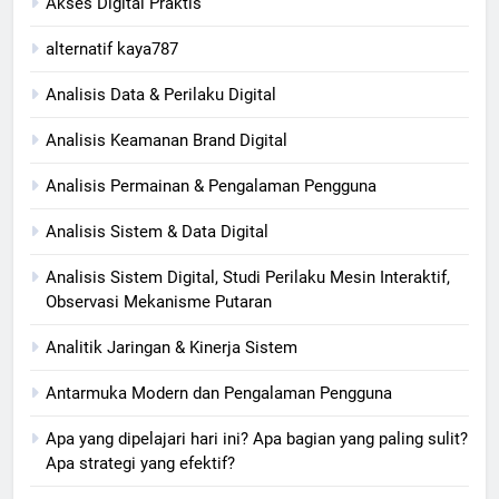
Akses Digital Praktis
alternatif kaya787
Analisis Data & Perilaku Digital
Analisis Keamanan Brand Digital
Analisis Permainan & Pengalaman Pengguna
Analisis Sistem & Data Digital
Analisis Sistem Digital, Studi Perilaku Mesin Interaktif,
Observasi Mekanisme Putaran
Analitik Jaringan & Kinerja Sistem
Antarmuka Modern dan Pengalaman Pengguna
Apa yang dipelajari hari ini? Apa bagian yang paling sulit?
Apa strategi yang efektif?