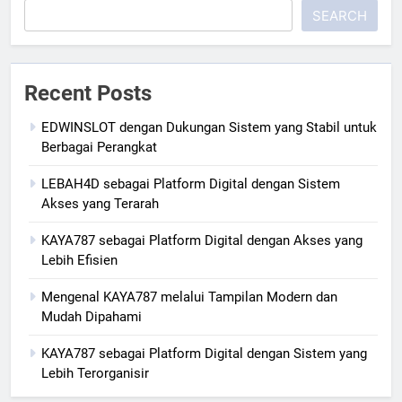
SEARCH
Recent Posts
EDWINSLOT dengan Dukungan Sistem yang Stabil untuk
Berbagai Perangkat
LEBAH4D sebagai Platform Digital dengan Sistem
Akses yang Terarah
KAYA787 sebagai Platform Digital dengan Akses yang
Lebih Efisien
Mengenal KAYA787 melalui Tampilan Modern dan
Mudah Dipahami
KAYA787 sebagai Platform Digital dengan Sistem yang
Lebih Terorganisir