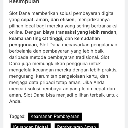
Kesimpulan
Slot Dana memberikan solusi pembayaran digital
yang
cepat, aman, dan efisien
, menjadikannya
pilihan ideal bagi mereka yang sering bertransaksi
online. Dengan
biaya transaksi yang lebih rendah
,
keamanan tingkat tinggi
, dan
kemudahan
penggunaan
, Slot Dana menawarkan pengalaman
berbelanja dan pembayaran yang lebih baik
daripada metode pembayaran tradisional. Slot
Dana juga memungkinkan pengguna untuk
mengelola keuangan mereka dengan lebih praktis,
mengurangi kerumitan pengelolaan kartu, dan
menjaga data pribadi tetap aman. Jika Anda
mencari solusi pembayaran yang lebih cepat dan
aman, Slot Dana bisa menjadi pilihan terbaik untuk
Anda.
Tagged:
Keamanan Pembayaran
Keuangan Digital
Pembayaran Aman