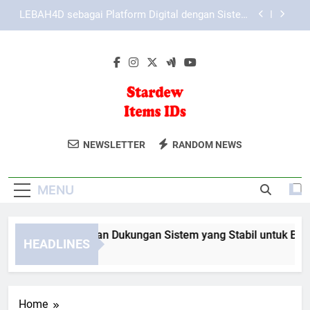
Skip
KAYA787 sebagai Platform Digital dengan Akses
to
yang Lebih Efisien
content
Mengenal KAYA787 melalui Tampilan Modern dan
Mudah Dipahami
EDWINSLOT dengan Dukungan Sistem yang Stabil
untuk Berbagai Perangkat
LEBAH4D sebagai Platform Digital dengan Sistem
Akses yang Terarah
Stardew Items
Temukan Daftar Lengkap Item Dan ID Di
KAYA787 sebagai Platform Digital dengan Akses
NEWSLETTER
RANDOM NEWS
yang Lebih Efisien
IDs
Stardew Valley. Panduan Mudah Untuk
Mengenal KAYA787 melalui Tampilan Modern dan
Petualangan Permainan Anda.
Mudah Dipahami
MENU
DWINSLOT dengan Dukungan Sistem yang Stabil untuk Berbag
HEADLINES
 Weeks Ago
Home