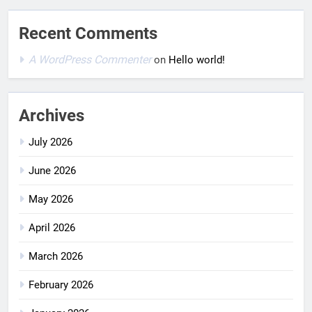
Recent Comments
A WordPress Commenter
on
Hello world!
Archives
July 2026
June 2026
May 2026
April 2026
March 2026
February 2026