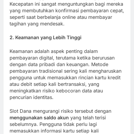
Kecepatan ini sangat menguntungkan bagi mereka
yang membutuhkan konfirmasi pembayaran cepat,
seperti saat berbelanja online atau membayar
tagihan yang mendesak.
2. Keamanan yang Lebih Tinggi
Keamanan adalah aspek penting dalam
pembayaran digital, terutama ketika berurusan
dengan data pribadi dan keuangan. Metode
pembayaran tradisional sering kali mengharuskan
pengguna untuk memasukkan rincian kartu kredit
atau debit setiap kali bertransaksi, yang
meningkatkan risiko kebocoran data atau
pencurian identitas.
Slot Dana mengurangi risiko tersebut dengan
menggunakan saldo akun
yang telah terisi
sebelumnya. Pengguna tidak perlu lagi
memasukkan informasi kartu setiap kali