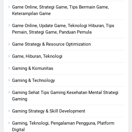
Game Online, Strategi Game, Tips Bermain Game,
Keterampilan Game
Game Online, Update Game, Teknologi Hiburan, Tips
Pemain, Strategi Game, Panduan Pemula
Game Strategy & Resource Optimization
Game, Hiburan, Teknologi
Gaming & Komunitas
Gaming & Technology
Gaming Sehat Tips Gaming Kesehatan Mental Strategi
Gaming
Gaming Strategy & Skill Development
Gaming, Teknologi, Pengalaman Pengguna, Platform
Digital