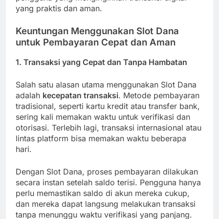
yang praktis dan aman.
Keuntungan Menggunakan Slot Dana
untuk Pembayaran Cepat dan Aman
1. Transaksi yang Cepat dan Tanpa Hambatan
Salah satu alasan utama menggunakan Slot Dana
adalah
kecepatan transaksi
. Metode pembayaran
tradisional, seperti kartu kredit atau transfer bank,
sering kali memakan waktu untuk verifikasi dan
otorisasi. Terlebih lagi, transaksi internasional atau
lintas platform bisa memakan waktu beberapa
hari.
Dengan Slot Dana, proses pembayaran dilakukan
secara instan setelah saldo terisi. Pengguna hanya
perlu memastikan saldo di akun mereka cukup,
dan mereka dapat langsung melakukan transaksi
tanpa menunggu waktu verifikasi yang panjang.