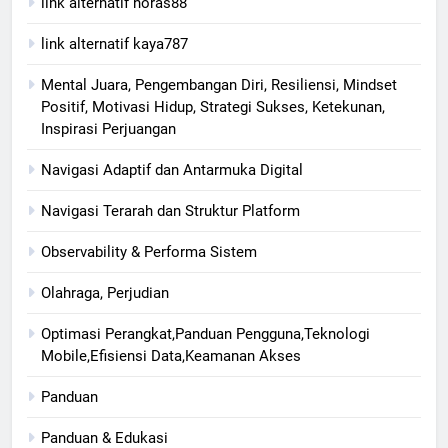
link alternatif horas88
link alternatif kaya787
Mental Juara, Pengembangan Diri, Resiliensi, Mindset
Positif, Motivasi Hidup, Strategi Sukses, Ketekunan,
Inspirasi Perjuangan
Navigasi Adaptif dan Antarmuka Digital
Navigasi Terarah dan Struktur Platform
Observability & Performa Sistem
Olahraga, Perjudian
Optimasi Perangkat,Panduan Pengguna,Teknologi
Mobile,Efisiensi Data,Keamanan Akses
Panduan
Panduan & Edukasi