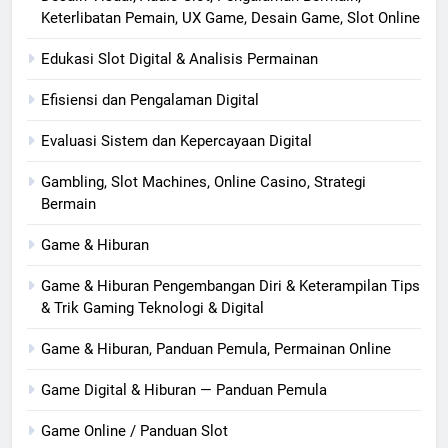
Keterlibatan Pemain, UX Game, Desain Game, Slot Online
Edukasi Slot Digital & Analisis Permainan
Efisiensi dan Pengalaman Digital
Evaluasi Sistem dan Kepercayaan Digital
Gambling, Slot Machines, Online Casino, Strategi
Bermain
Game & Hiburan
Game & Hiburan Pengembangan Diri & Keterampilan Tips
& Trik Gaming Teknologi & Digital
Game & Hiburan, Panduan Pemula, Permainan Online
Game Digital & Hiburan — Panduan Pemula
Game Online / Panduan Slot