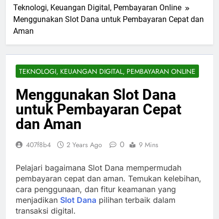
Teknologi, Keuangan Digital, Pembayaran Online
Menggunakan Slot Dana untuk Pembayaran Cepat dan
Aman
TEKNOLOGI, KEUANGAN DIGITAL, PEMBAYARAN ONLINE
Menggunakan Slot Dana
untuk Pembayaran Cepat
dan Aman
0
407f8b4
2 Years Ago
9 Mins
Pelajari bagaimana Slot Dana mempermudah
pembayaran cepat dan aman. Temukan kelebihan,
cara penggunaan, dan fitur keamanan yang
menjadikan
Slot Dana
pilihan terbaik dalam
transaksi digital.