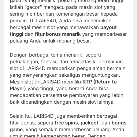
gacor
yang memiliki peluang menang lebih tinggi.
Istilah “gacor” mengacu pada mesin slot yang
sering memberikan kemenangan besar kepada
pemain. Di LARIS4D, Anda bisa menemukan
berbagai mesin slot yang menawarkan
payout
tinggi
dan
fitur bonus menarik
yang memperbesar
peluang Anda untuk menang besar.
Dengan berbagai tema menarik, seperti
petualangan, fantasi, dan tema klasik, permainan
slot di LARIS4D memberikan pengalaman bermain
yang menyenangkan sekaligus menguntungkan.
Mesin slot di LARIS4D memiliki
RTP (Return to
Player)
yang tinggi, yang berarti Anda bisa
mendapatkan persentase pembayaran yang lebih
baik dibandingkan dengan mesin slot lainnya.
Selain itu, LARIS4D juga memberikan berbagai
fitur bonus, seperti
free spins
,
jackpot
, dan
bonus
game
, yang semakin memperbesar peluang Anda
untuk meraih kemenangan besar. Dengan