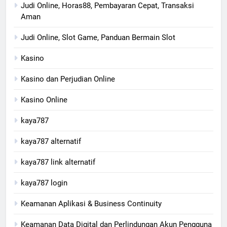
Judi Online, Horas88, Pembayaran Cepat, Transaksi
Aman
Judi Online, Slot Game, Panduan Bermain Slot
Kasino
Kasino dan Perjudian Online
Kasino Online
kaya787
kaya787 alternatif
kaya787 link alternatif
kaya787 login
Keamanan Aplikasi & Business Continuity
Keamanan Data Digital dan Perlindungan Akun Pengguna