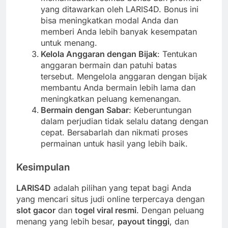
yang ditawarkan oleh LARIS4D. Bonus ini
bisa meningkatkan modal Anda dan
memberi Anda lebih banyak kesempatan
untuk menang.
Kelola Anggaran dengan Bijak
: Tentukan
anggaran bermain dan patuhi batas
tersebut. Mengelola anggaran dengan bijak
membantu Anda bermain lebih lama dan
meningkatkan peluang kemenangan.
Bermain dengan Sabar
: Keberuntungan
dalam perjudian tidak selalu datang dengan
cepat. Bersabarlah dan nikmati proses
permainan untuk hasil yang lebih baik.
Kesimpulan
LARIS4D
adalah pilihan yang tepat bagi Anda
yang mencari situs judi online terpercaya dengan
slot gacor
dan
togel viral resmi
. Dengan peluang
menang yang lebih besar,
payout tinggi
, dan