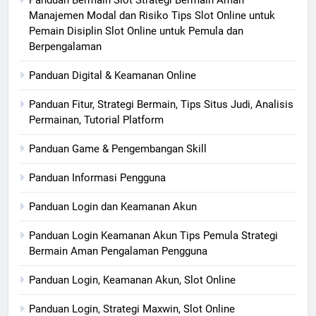
Panduan Bermain Slot Strategi Bermain Aman
Manajemen Modal dan Risiko Tips Slot Online untuk
Pemain Disiplin Slot Online untuk Pemula dan
Berpengalaman
Panduan Digital & Keamanan Online
Panduan Fitur, Strategi Bermain, Tips Situs Judi, Analisis
Permainan, Tutorial Platform
Panduan Game & Pengembangan Skill
Panduan Informasi Pengguna
Panduan Login dan Keamanan Akun
Panduan Login Keamanan Akun Tips Pemula Strategi
Bermain Aman Pengalaman Pengguna
Panduan Login, Keamanan Akun, Slot Online
Panduan Login, Strategi Maxwin, Slot Online