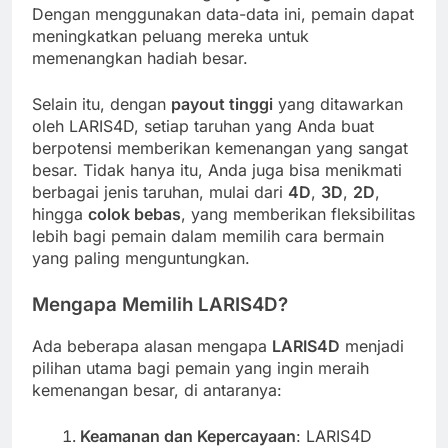
Dengan menggunakan data-data ini, pemain dapat
meningkatkan peluang mereka untuk
memenangkan hadiah besar.
Selain itu, dengan
payout tinggi
yang ditawarkan
oleh LARIS4D, setiap taruhan yang Anda buat
berpotensi memberikan kemenangan yang sangat
besar. Tidak hanya itu, Anda juga bisa menikmati
berbagai jenis taruhan, mulai dari
4D
,
3D
,
2D
,
hingga
colok bebas
, yang memberikan fleksibilitas
lebih bagi pemain dalam memilih cara bermain
yang paling menguntungkan.
Mengapa Memilih LARIS4D?
Ada beberapa alasan mengapa
LARIS4D
menjadi
pilihan utama bagi pemain yang ingin meraih
kemenangan besar, di antaranya:
Keamanan dan Kepercayaan
: LARIS4D