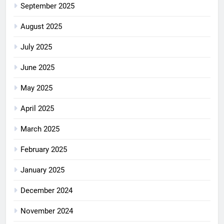
September 2025
August 2025
July 2025
June 2025
May 2025
April 2025
March 2025
February 2025
January 2025
December 2024
November 2024