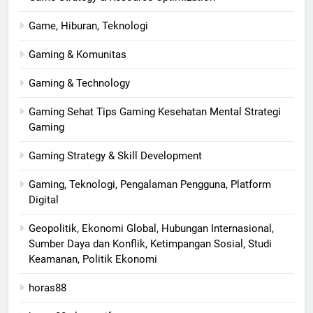
Game, Hiburan, Teknologi
Gaming & Komunitas
Gaming & Technology
Gaming Sehat Tips Gaming Kesehatan Mental Strategi
Gaming
Gaming Strategy & Skill Development
Gaming, Teknologi, Pengalaman Pengguna, Platform
Digital
Geopolitik, Ekonomi Global, Hubungan Internasional,
Sumber Daya dan Konflik, Ketimpangan Sosial, Studi
Keamanan, Politik Ekonomi
horas88