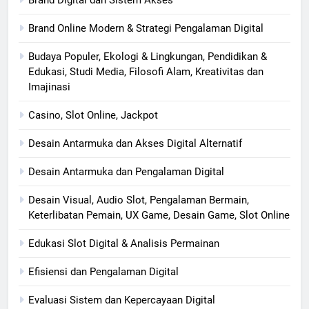
Brand Digital dan Sistem Akses
Brand Online Modern & Strategi Pengalaman Digital
Budaya Populer, Ekologi & Lingkungan, Pendidikan &
Edukasi, Studi Media, Filosofi Alam, Kreativitas dan
Imajinasi
Casino, Slot Online, Jackpot
Desain Antarmuka dan Akses Digital Alternatif
Desain Antarmuka dan Pengalaman Digital
Desain Visual, Audio Slot, Pengalaman Bermain,
Keterlibatan Pemain, UX Game, Desain Game, Slot Online
Edukasi Slot Digital & Analisis Permainan
Efisiensi dan Pengalaman Digital
Evaluasi Sistem dan Kepercayaan Digital