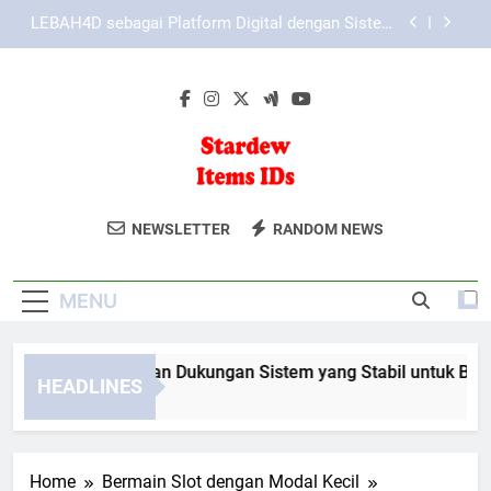
Skip
KAYA787 sebagai Platform Digital dengan Akses
to
yang Lebih Efisien
content
Mengenal KAYA787 melalui Tampilan Modern dan
Mudah Dipahami
EDWINSLOT dengan Dukungan Sistem yang Stabil
untuk Berbagai Perangkat
LEBAH4D sebagai Platform Digital dengan Sistem
Akses yang Terarah
Stardew Items
Temukan Daftar Lengkap Item Dan ID Di
KAYA787 sebagai Platform Digital dengan Akses
NEWSLETTER
RANDOM NEWS
yang Lebih Efisien
IDs
Stardew Valley. Panduan Mudah Untuk
Mengenal KAYA787 melalui Tampilan Modern dan
Petualangan Permainan Anda.
Mudah Dipahami
MENU
WINSLOT dengan Dukungan Sistem yang Stabil untuk Berbaga
HEADLINES
Weeks Ago
Home
Bermain Slot dengan Modal Kecil