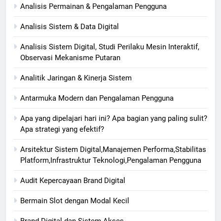
Analisis Permainan & Pengalaman Pengguna
Analisis Sistem & Data Digital
Analisis Sistem Digital, Studi Perilaku Mesin Interaktif,
Observasi Mekanisme Putaran
Analitik Jaringan & Kinerja Sistem
Antarmuka Modern dan Pengalaman Pengguna
Apa yang dipelajari hari ini? Apa bagian yang paling sulit?
Apa strategi yang efektif?
Arsitektur Sistem Digital,Manajemen Performa,Stabilitas
Platform,Infrastruktur Teknologi,Pengalaman Pengguna
Audit Kepercayaan Brand Digital
Bermain Slot dengan Modal Kecil