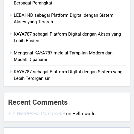
Berbagai Perangkat
LEBAH4D sebagai Platform Digital dengan Sistem
Akses yang Terarah
KAYA787 sebagai Platform Digital dengan Akses yang
Lebih Efisien
Mengenal KAYA787 melalui Tampilan Modern dan
Mudah Dipahami
KAYA787 sebagai Platform Digital dengan Sistem yang
Lebih Terorganisir
Recent Comments
A WordPress Commenter
on
Hello world!