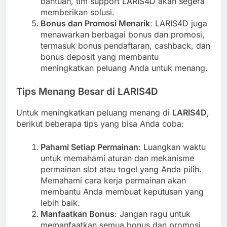
bantuan, tim support LARIS4D akan segera
memberikan solusi.
Bonus dan Promosi Menarik
: LARIS4D juga
menawarkan berbagai bonus dan promosi,
termasuk bonus pendaftaran, cashback, dan
bonus deposit yang membantu
meningkatkan peluang Anda untuk menang.
Tips Menang Besar di LARIS4D
Untuk meningkatkan peluang menang di
LARIS4D
,
berikut beberapa tips yang bisa Anda coba:
Pahami Setiap Permainan
: Luangkan waktu
untuk memahami aturan dan mekanisme
permainan slot atau togel yang Anda pilih.
Memahami cara kerja permainan akan
membantu Anda membuat keputusan yang
lebih baik.
Manfaatkan Bonus
: Jangan ragu untuk
memanfaatkan semua bonus dan promosi