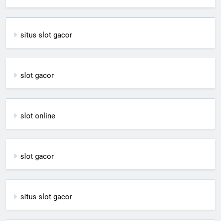
situs slot gacor
slot gacor
slot online
slot gacor
situs slot gacor