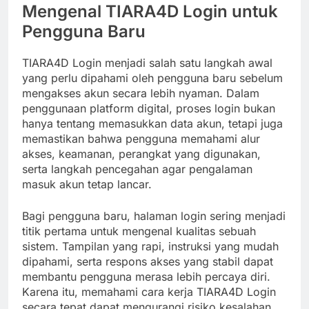
Mengenal TIARA4D Login untuk
Pengguna Baru
TIARA4D Login menjadi salah satu langkah awal
yang perlu dipahami oleh pengguna baru sebelum
mengakses akun secara lebih nyaman. Dalam
penggunaan platform digital, proses login bukan
hanya tentang memasukkan data akun, tetapi juga
memastikan bahwa pengguna memahami alur
akses, keamanan, perangkat yang digunakan,
serta langkah pencegahan agar pengalaman
masuk akun tetap lancar.
Bagi pengguna baru, halaman login sering menjadi
titik pertama untuk mengenal kualitas sebuah
sistem. Tampilan yang rapi, instruksi yang mudah
dipahami, serta respons akses yang stabil dapat
membantu pengguna merasa lebih percaya diri.
Karena itu, memahami cara kerja TIARA4D Login
secara tepat dapat mengurangi risiko kesalahan