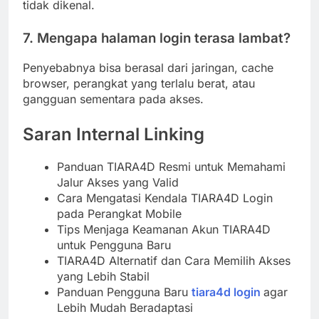
tidak dikenal.
7. Mengapa halaman login terasa lambat?
Penyebabnya bisa berasal dari jaringan, cache
browser, perangkat yang terlalu berat, atau
gangguan sementara pada akses.
Saran Internal Linking
Panduan TIARA4D Resmi untuk Memahami
Jalur Akses yang Valid
Cara Mengatasi Kendala TIARA4D Login
pada Perangkat Mobile
Tips Menjaga Keamanan Akun TIARA4D
untuk Pengguna Baru
TIARA4D Alternatif dan Cara Memilih Akses
yang Lebih Stabil
Panduan Pengguna Baru
tiara4d login
agar
Lebih Mudah Beradaptasi