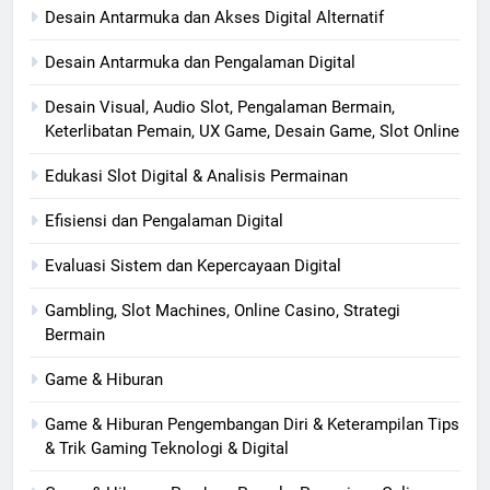
Desain Antarmuka dan Akses Digital Alternatif
Desain Antarmuka dan Pengalaman Digital
Desain Visual, Audio Slot, Pengalaman Bermain,
Keterlibatan Pemain, UX Game, Desain Game, Slot Online
Edukasi Slot Digital & Analisis Permainan
Efisiensi dan Pengalaman Digital
Evaluasi Sistem dan Kepercayaan Digital
Gambling, Slot Machines, Online Casino, Strategi
Bermain
Game & Hiburan
Game & Hiburan Pengembangan Diri & Keterampilan Tips
& Trik Gaming Teknologi & Digital