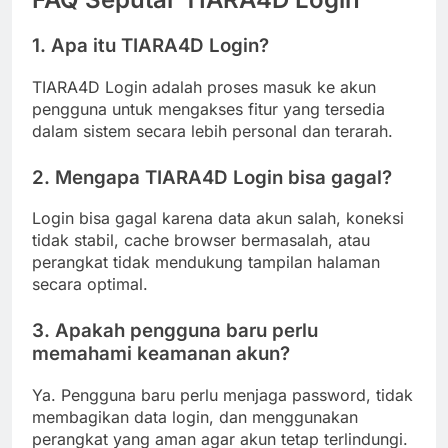
1. Apa itu TIARA4D Login?
TIARA4D Login adalah proses masuk ke akun
pengguna untuk mengakses fitur yang tersedia
dalam sistem secara lebih personal dan terarah.
2. Mengapa TIARA4D Login bisa gagal?
Login bisa gagal karena data akun salah, koneksi
tidak stabil, cache browser bermasalah, atau
perangkat tidak mendukung tampilan halaman
secara optimal.
3. Apakah pengguna baru perlu
memahami keamanan akun?
Ya. Pengguna baru perlu menjaga password, tidak
membagikan data login, dan menggunakan
perangkat yang aman agar akun tetap terlindungi.