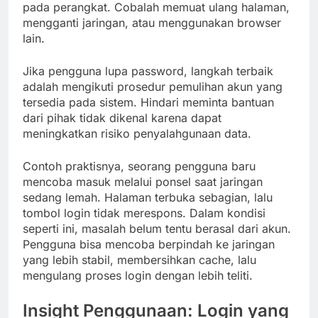
pada perangkat. Cobalah memuat ulang halaman,
mengganti jaringan, atau menggunakan browser
lain.
Jika pengguna lupa password, langkah terbaik
adalah mengikuti prosedur pemulihan akun yang
tersedia pada sistem. Hindari meminta bantuan
dari pihak tidak dikenal karena dapat
meningkatkan risiko penyalahgunaan data.
Contoh praktisnya, seorang pengguna baru
mencoba masuk melalui ponsel saat jaringan
sedang lemah. Halaman terbuka sebagian, lalu
tombol login tidak merespons. Dalam kondisi
seperti ini, masalah belum tentu berasal dari akun.
Pengguna bisa mencoba berpindah ke jaringan
yang lebih stabil, membersihkan cache, lalu
mengulang proses login dengan lebih teliti.
Insight Penggunaan: Login yang