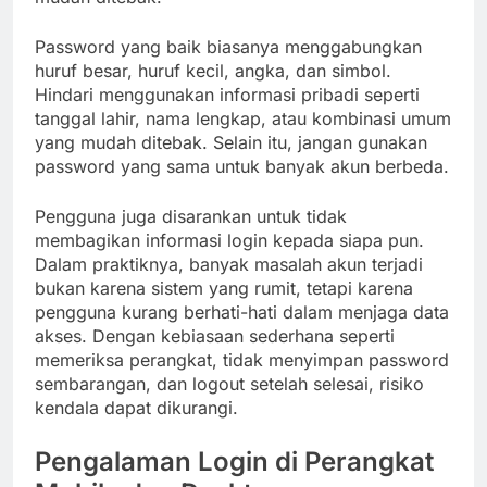
Password yang baik biasanya menggabungkan
huruf besar, huruf kecil, angka, dan simbol.
Hindari menggunakan informasi pribadi seperti
tanggal lahir, nama lengkap, atau kombinasi umum
yang mudah ditebak. Selain itu, jangan gunakan
password yang sama untuk banyak akun berbeda.
Pengguna juga disarankan untuk tidak
membagikan informasi login kepada siapa pun.
Dalam praktiknya, banyak masalah akun terjadi
bukan karena sistem yang rumit, tetapi karena
pengguna kurang berhati-hati dalam menjaga data
akses. Dengan kebiasaan sederhana seperti
memeriksa perangkat, tidak menyimpan password
sembarangan, dan logout setelah selesai, risiko
kendala dapat dikurangi.
Pengalaman Login di Perangkat