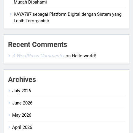
Mudah Dipahami
KAYA787 sebagai Platform Digital dengan Sistem yang
Lebih Terorganisir
Recent Comments
A WordPress Commenter
on
Hello world!
Archives
July 2026
June 2026
May 2026
April 2026