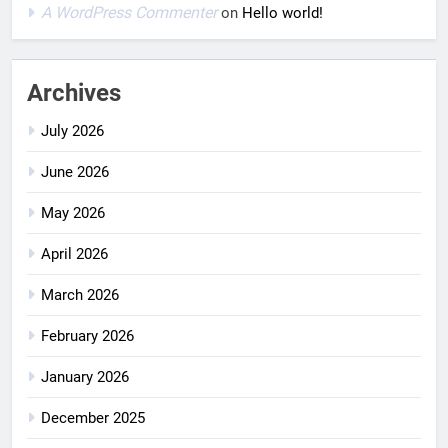
A WordPress Commenter
on
Hello world!
Archives
July 2026
June 2026
May 2026
April 2026
March 2026
February 2026
January 2026
December 2025