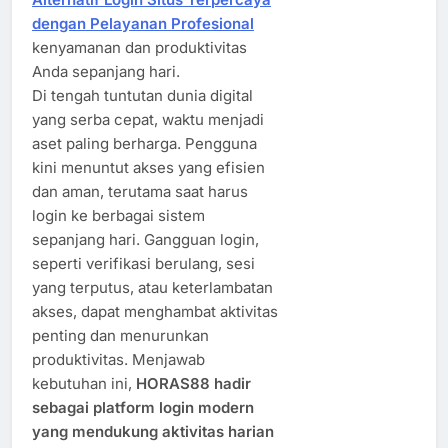
dengan Pelayanan Profesional
kenyamanan dan produktivitas
Anda sepanjang hari.
Di tengah tuntutan dunia digital
yang serba cepat, waktu menjadi
aset paling berharga. Pengguna
kini menuntut akses yang efisien
dan aman, terutama saat harus
login ke berbagai sistem
sepanjang hari. Gangguan login,
seperti verifikasi berulang, sesi
yang terputus, atau keterlambatan
akses, dapat menghambat aktivitas
penting dan menurunkan
produktivitas. Menjawab
kebutuhan ini,
HORAS88 hadir
sebagai platform login modern
yang mendukung aktivitas harian