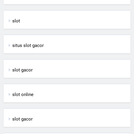
slot
situs slot gacor
slot gacor
slot online
slot gacor