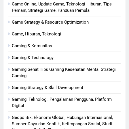
Game Online, Update Game, Teknologi Hiburan, Tips
Pemain, Strategi Game, Panduan Pemula
Game Strategy & Resource Optimization
Game, Hiburan, Teknologi
Gaming & Komunitas
Gaming & Technology
Gaming Sehat Tips Gaming Kesehatan Mental Strategi
Gaming
Gaming Strategy & Skill Development
Gaming, Teknologi, Pengalaman Pengguna, Platform
Digital
Geopolitik, Ekonomi Global, Hubungan Internasional,
Sumber Daya dan Konflik, Ketimpangan Sosial, Studi