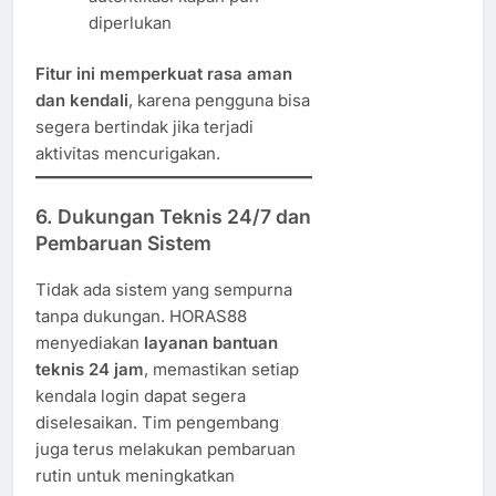
diperlukan
Fitur ini memperkuat rasa aman
dan kendali
, karena pengguna bisa
segera bertindak jika terjadi
aktivitas mencurigakan.
6. Dukungan Teknis 24/7 dan
Pembaruan Sistem
Tidak ada sistem yang sempurna
tanpa dukungan. HORAS88
menyediakan
layanan bantuan
teknis 24 jam
, memastikan setiap
kendala login dapat segera
diselesaikan. Tim pengembang
juga terus melakukan pembaruan
rutin untuk meningkatkan