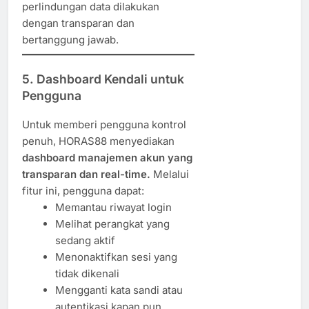
perlindungan data dilakukan
dengan transparan dan
bertanggung jawab.
5. Dashboard Kendali untuk
Pengguna
Untuk memberi pengguna kontrol
penuh, HORAS88 menyediakan
dashboard manajemen akun yang
transparan dan real-time.
Melalui
fitur ini, pengguna dapat:
Memantau riwayat login
Melihat perangkat yang
sedang aktif
Menonaktifkan sesi yang
tidak dikenali
Mengganti kata sandi atau
autentikasi kapan pun