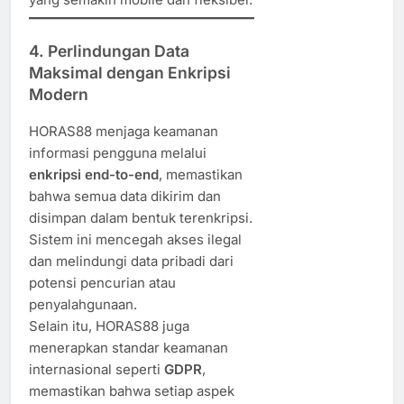
4. Perlindungan Data
Maksimal dengan Enkripsi
Modern
HORAS88 menjaga keamanan
informasi pengguna melalui
enkripsi end-to-end
, memastikan
bahwa semua data dikirim dan
disimpan dalam bentuk terenkripsi.
Sistem ini mencegah akses ilegal
dan melindungi data pribadi dari
potensi pencurian atau
penyalahgunaan.
Selain itu, HORAS88 juga
menerapkan standar keamanan
internasional seperti
GDPR
,
memastikan bahwa setiap aspek