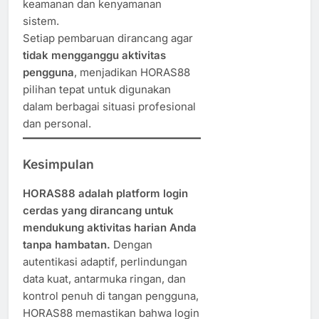
keamanan dan kenyamanan
sistem.
Setiap pembaruan dirancang agar
tidak mengganggu aktivitas
pengguna
, menjadikan HORAS88
pilihan tepat untuk digunakan
dalam berbagai situasi profesional
dan personal.
Kesimpulan
HORAS88 adalah platform login
cerdas yang dirancang untuk
mendukung aktivitas harian Anda
tanpa hambatan.
Dengan
autentikasi adaptif, perlindungan
data kuat, antarmuka ringan, dan
kontrol penuh di tangan pengguna,
HORAS88 memastikan bahwa login