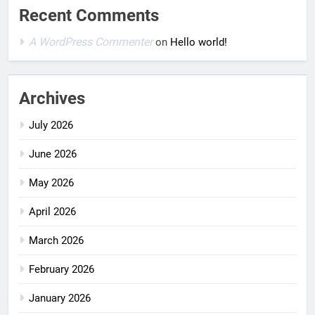
Recent Comments
A WordPress Commenter
on
Hello world!
Archives
July 2026
June 2026
May 2026
April 2026
March 2026
February 2026
January 2026