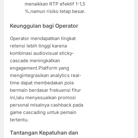
menaikkan RTP efektif 1-1,5
%,namun risiko tetap besar.
Keunggulan bagi Operator
Operator mendapatkan tingkat
retensi lebih tinggi karena
kombinasi audiovisual sticky-
cascade meningkatkan
engagement.Platform yang
mengintegrasikan analytics real-
time dapat membedakan pola
bermain berdasar frekuensi fitur
ini,lalu menyesuaikan promosi
personal misalnya cashback pada
game cascading untuk pemain
tertentu.
Tantangan Kepatuhan dan