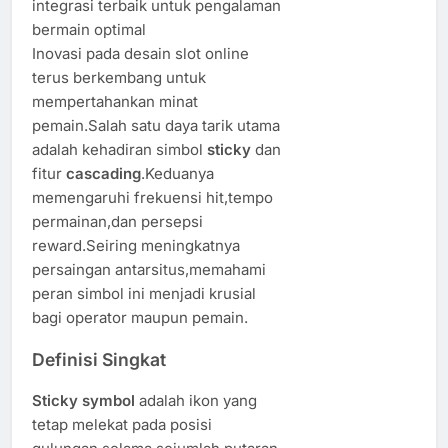
integrasi terbaik untuk pengalaman
bermain optimal
Inovasi pada desain slot online
terus berkembang untuk
mempertahankan minat
pemain.Salah satu daya tarik utama
adalah kehadiran simbol
sticky
dan
fitur
cascading
.Keduanya
memengaruhi frekuensi hit,tempo
permainan,dan persepsi
reward.Seiring meningkatnya
persaingan antarsitus,memahami
peran simbol ini menjadi krusial
bagi operator maupun pemain.
Definisi Singkat
Sticky symbol
adalah ikon yang
tetap melekat pada posisi