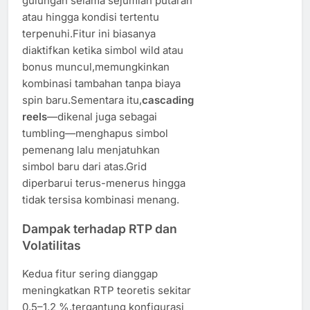
gulungan selama sejumlah putaran
atau hingga kondisi tertentu
terpenuhi.Fitur ini biasanya
diaktifkan ketika simbol wild atau
bonus muncul,memungkinkan
kombinasi tambahan tanpa biaya
spin baru.Sementara itu,
cascading
reels
—dikenal juga sebagai
tumbling—menghapus simbol
pemenang lalu menjatuhkan
simbol baru dari atas.Grid
diperbarui terus-menerus hingga
tidak tersisa kombinasi menang.
Dampak terhadap RTP dan
Volatilitas
Kedua fitur sering dianggap
meningkatkan RTP teoretis sekitar
0,5–1,2 %,tergantung konfigurasi