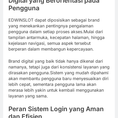
Digital yang Berorientasi pada
Pengguna
EDWINSLOT dapat diposisikan sebagai brand
yang menekankan pentingnya pengalaman
pengguna dalam setiap proses akses.Mulai dari
tampilan antarmuka, kecepatan halaman, hingga
kejelasan navigasi, semua aspek tersebut
berperan dalam membangun kepercayaan.
Brand digital yang baik tidak hanya dikenal dari
namanya, tetapi juga dari konsistensi layanan yang
dirasakan pengguna.Sistem yang mudah dipahami
akan membantu pengguna baru menyesuaikan diri
lebih cepat, sementara pengguna lama akan
merasa lebih yakin untuk kembali menggunakan
layanan yang sama.
Peran Sistem Login yang Aman
dan Efisien