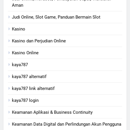
Aman
Judi Online, Slot Game, Panduan Bermain Slot
Kasino
Kasino dan Perjudian Online
Kasino Online
kaya787
kaya787 alternatif
kaya787 link alternatif
kaya787 login
Keamanan Aplikasi & Business Continuity
Keamanan Data Digital dan Perlindungan Akun Pengguna