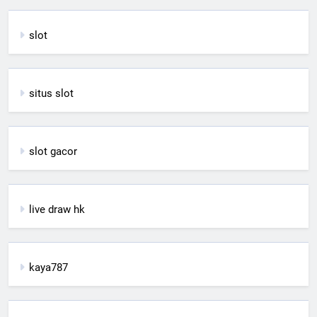
slot
situs slot
slot gacor
live draw hk
kaya787