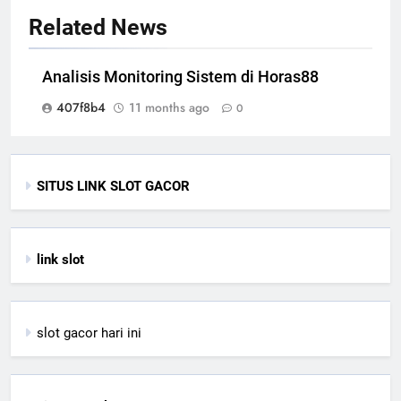
Related News
Analisis Monitoring Sistem di Horas88
407f8b4
11 months ago
0
SITUS LINK SLOT GACOR
link slot
slot gacor hari ini