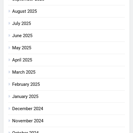
August 2025
July 2025
June 2025
May 2025
April 2025
March 2025
February 2025
January 2025
December 2024
November 2024