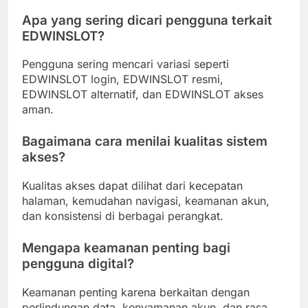
Apa yang sering dicari pengguna terkait
EDWINSLOT?
Pengguna sering mencari variasi seperti
EDWINSLOT login, EDWINSLOT resmi,
EDWINSLOT alternatif, dan EDWINSLOT akses
aman.
Bagaimana cara menilai kualitas sistem
akses?
Kualitas akses dapat dilihat dari kecepatan
halaman, kemudahan navigasi, keamanan akun,
dan konsistensi di berbagai perangkat.
Mengapa keamanan penting bagi
pengguna digital?
Keamanan penting karena berkaitan dengan
perlindungan data, kenyamanan akun, dan rasa