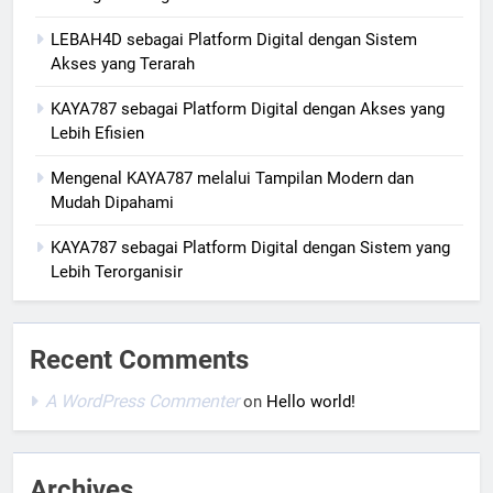
LEBAH4D sebagai Platform Digital dengan Sistem
Akses yang Terarah
KAYA787 sebagai Platform Digital dengan Akses yang
Lebih Efisien
Mengenal KAYA787 melalui Tampilan Modern dan
Mudah Dipahami
KAYA787 sebagai Platform Digital dengan Sistem yang
Lebih Terorganisir
Recent Comments
A WordPress Commenter
on
Hello world!
Archives