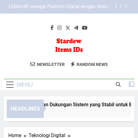
Skip
KAYA787 sebagai Platform Digital dengan Akses
to
yang Lebih Efisien
content
Mengenal KAYA787 melalui Tampilan Modern dan
Mudah Dipahami
EDWINSLOT dengan Dukungan Sistem yang Stabil
untuk Berbagai Perangkat
LEBAH4D sebagai Platform Digital dengan Sistem
Akses yang Terarah
Stardew Items
Temukan Daftar Lengkap Item Dan ID Di
KAYA787 sebagai Platform Digital dengan Akses
NEWSLETTER
RANDOM NEWS
yang Lebih Efisien
IDs
Stardew Valley. Panduan Mudah Untuk
Mengenal KAYA787 melalui Tampilan Modern dan
Petualangan Permainan Anda.
Mudah Dipahami
MENU
WINSLOT dengan Dukungan Sistem yang Stabil untuk Berbaga
HEADLINES
Weeks Ago
Home
Teknologi Digital