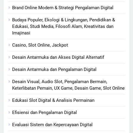
Brand Online Modern & Strategi Pengalaman Digital
Budaya Populer, Ekologi & Lingkungan, Pendidikan &
Edukasi, Studi Media, Filosofi Alam, Kreativitas dan
Imajinasi
Casino, Slot Online, Jackpot
Desain Antarmuka dan Akses Digital Alternatif
Desain Antarmuka dan Pengalaman Digital
Desain Visual, Audio Slot, Pengalaman Bermain,
Keterlibatan Pemain, UX Game, Desain Game, Slot Online
Edukasi Slot Digital & Analisis Permainan
Efisiensi dan Pengalaman Digital
Evaluasi Sistem dan Kepercayaan Digital