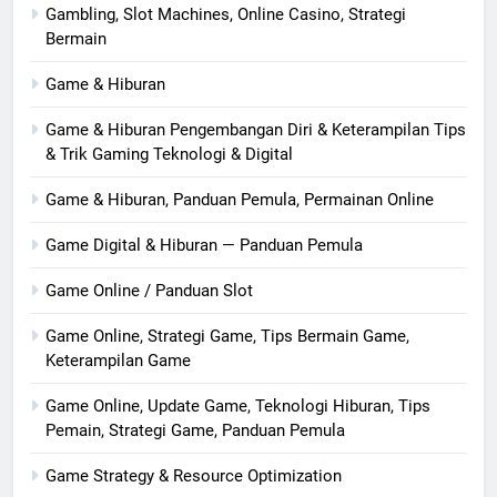
Gambling, Slot Machines, Online Casino, Strategi
Bermain
Game & Hiburan
Game & Hiburan Pengembangan Diri & Keterampilan Tips
& Trik Gaming Teknologi & Digital
Game & Hiburan, Panduan Pemula, Permainan Online
Game Digital & Hiburan — Panduan Pemula
Game Online / Panduan Slot
Game Online, Strategi Game, Tips Bermain Game,
Keterampilan Game
Game Online, Update Game, Teknologi Hiburan, Tips
Pemain, Strategi Game, Panduan Pemula
Game Strategy & Resource Optimization