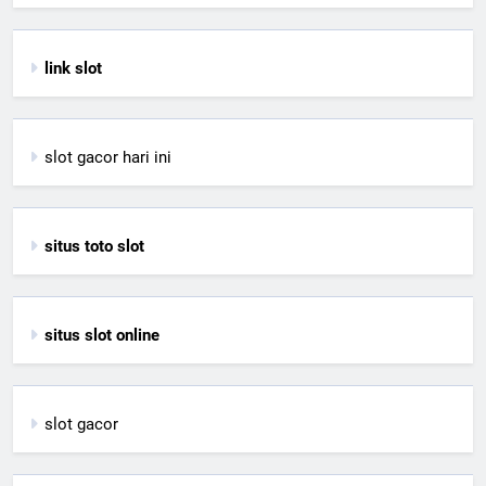
link slot
slot gacor hari ini
situs toto slot
situs slot online
slot gacor