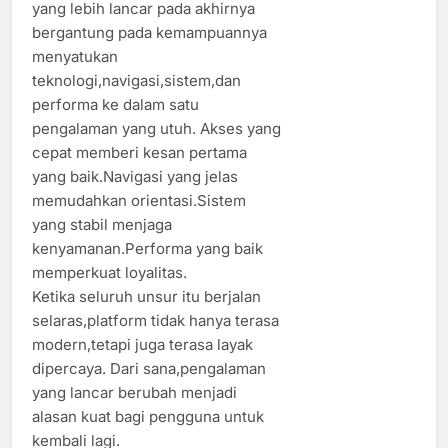
yang lebih lancar pada akhirnya
bergantung pada kemampuannya
menyatukan
teknologi,navigasi,sistem,dan
performa ke dalam satu
pengalaman yang utuh. Akses yang
cepat memberi kesan pertama
yang baik.Navigasi yang jelas
memudahkan orientasi.Sistem
yang stabil menjaga
kenyamanan.Performa yang baik
memperkuat loyalitas.
Ketika seluruh unsur itu berjalan
selaras,platform tidak hanya terasa
modern,tetapi juga terasa layak
dipercaya. Dari sana,pengalaman
yang lancar berubah menjadi
alasan kuat bagi pengguna untuk
kembali lagi.