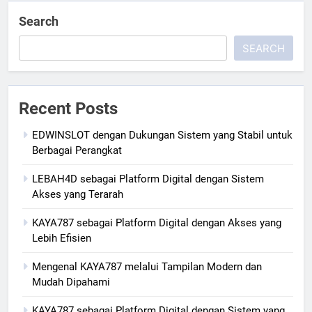
Search
SEARCH
Recent Posts
EDWINSLOT dengan Dukungan Sistem yang Stabil untuk
Berbagai Perangkat
LEBAH4D sebagai Platform Digital dengan Sistem
Akses yang Terarah
KAYA787 sebagai Platform Digital dengan Akses yang
Lebih Efisien
Mengenal KAYA787 melalui Tampilan Modern dan
Mudah Dipahami
KAYA787 sebagai Platform Digital dengan Sistem yang