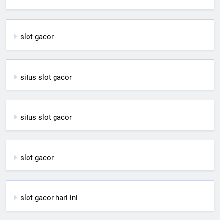
slot gacor
situs slot gacor
situs slot gacor
slot gacor
slot gacor hari ini