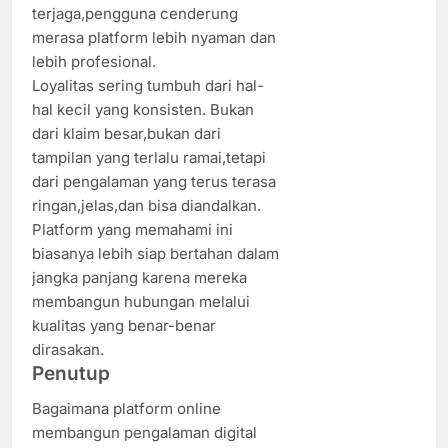
terjaga,pengguna cenderung
merasa platform lebih nyaman dan
lebih profesional.
Loyalitas sering tumbuh dari hal-
hal kecil yang konsisten. Bukan
dari klaim besar,bukan dari
tampilan yang terlalu ramai,tetapi
dari pengalaman yang terus terasa
ringan,jelas,dan bisa diandalkan.
Platform yang memahami ini
biasanya lebih siap bertahan dalam
jangka panjang karena mereka
membangun hubungan melalui
kualitas yang benar-benar
dirasakan.
Penutup
Bagaimana platform online
membangun pengalaman digital