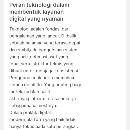
Peran teknologi dalam
membentuk layanan
digital yang nyaman
Teknologi adalah fondasi dari
pengalaman yang lancar. Di balik
sebuah halaman yang terasa cepat
dan stabil,ada pengelolaan sistem
yang baik,optimasi aset yang
tepat,serta struktur teknis yang
dibuat untuk menjaga konsistensi.
Pengguna tidak perlu memahami
semua detail itu. Yang penting bagi
mereka adalah hasil
akhirnya:platform terasa bekerja
sebagaimana mestinya.
Dalam praktik digital
modern,platform yang baik tidak
hanya fokus pada satu perangkat.