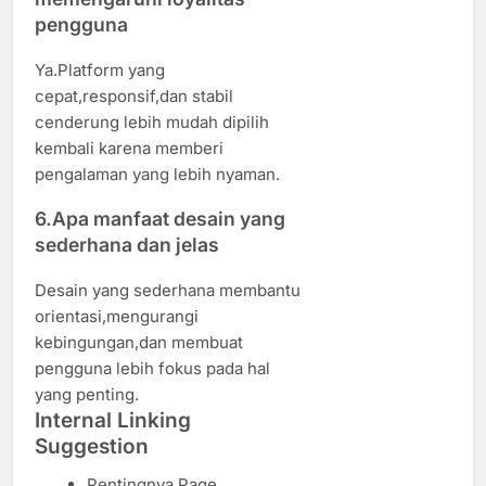
pengguna
Ya.Platform yang
cepat,responsif,dan stabil
cenderung lebih mudah dipilih
kembali karena memberi
pengalaman yang lebih nyaman.
6.Apa manfaat desain yang
sederhana dan jelas
Desain yang sederhana membantu
orientasi,mengurangi
kebingungan,dan membuat
pengguna lebih fokus pada hal
yang penting.
Internal Linking
Suggestion
Pentingnya Page