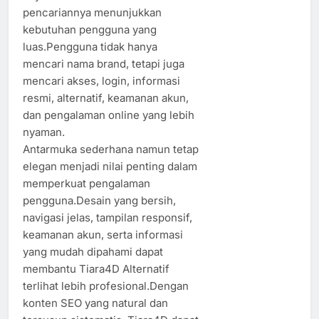
pencariannya menunjukkan
kebutuhan pengguna yang
luas.Pengguna tidak hanya
mencari nama brand, tetapi juga
mencari akses, login, informasi
resmi, alternatif, keamanan akun,
dan pengalaman online yang lebih
nyaman.
Antarmuka sederhana namun tetap
elegan menjadi nilai penting dalam
memperkuat pengalaman
pengguna.Desain yang bersih,
navigasi jelas, tampilan responsif,
keamanan akun, serta informasi
yang mudah dipahami dapat
membantu Tiara4D Alternatif
terlihat lebih profesional.Dengan
konten SEO yang natural dan