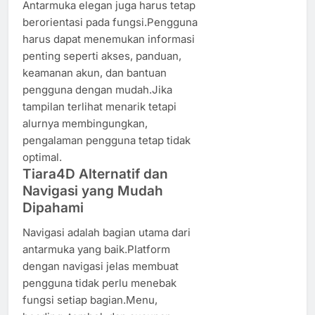
Antarmuka elegan juga harus tetap
berorientasi pada fungsi.Pengguna
harus dapat menemukan informasi
penting seperti akses, panduan,
keamanan akun, dan bantuan
pengguna dengan mudah.Jika
tampilan terlihat menarik tetapi
alurnya membingungkan,
pengalaman pengguna tetap tidak
optimal.
Tiara4D Alternatif dan
Navigasi yang Mudah
Dipahami
Navigasi adalah bagian utama dari
antarmuka yang baik.Platform
dengan navigasi jelas membuat
pengguna tidak perlu menebak
fungsi setiap bagian.Menu,