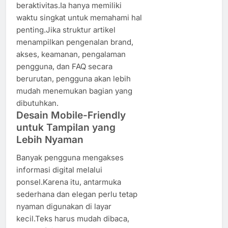
beraktivitas.Ia hanya memiliki
waktu singkat untuk memahami hal
penting.Jika struktur artikel
menampilkan pengenalan brand,
akses, keamanan, pengalaman
pengguna, dan FAQ secara
berurutan, pengguna akan lebih
mudah menemukan bagian yang
dibutuhkan.
Desain Mobile-Friendly
untuk Tampilan yang
Lebih Nyaman
Banyak pengguna mengakses
informasi digital melalui
ponsel.Karena itu, antarmuka
sederhana dan elegan perlu tetap
nyaman digunakan di layar
kecil.Teks harus mudah dibaca,