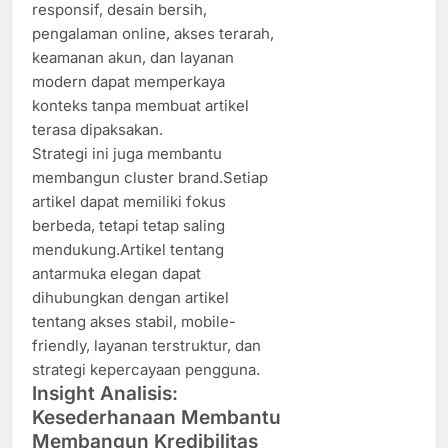
responsif, desain bersih,
pengalaman online, akses terarah,
keamanan akun, dan layanan
modern dapat memperkaya
konteks tanpa membuat artikel
terasa dipaksakan.
Strategi ini juga membantu
membangun cluster brand.Setiap
artikel dapat memiliki fokus
berbeda, tetapi tetap saling
mendukung.Artikel tentang
antarmuka elegan dapat
dihubungkan dengan artikel
tentang akses stabil, mobile-
friendly, layanan terstruktur, dan
strategi kepercayaan pengguna.
Insight Analisis:
Kesederhanaan Membantu
Membangun Kredibilitas