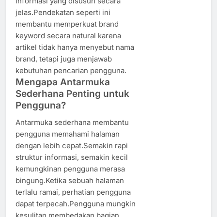
informasi yang disusun secara
jelas.Pendekatan seperti ini
membantu memperkuat brand
keyword secara natural karena
artikel tidak hanya menyebut nama
brand, tetapi juga menjawab
kebutuhan pencarian pengguna.
Mengapa Antarmuka
Sederhana Penting untuk
Pengguna?
Antarmuka sederhana membantu
pengguna memahami halaman
dengan lebih cepat.Semakin rapi
struktur informasi, semakin kecil
kemungkinan pengguna merasa
bingung.Ketika sebuah halaman
terlalu ramai, perhatian pengguna
dapat terpecah.Pengguna mungkin
kesulitan membedakan bagian