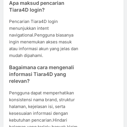
Apa maksud pencarian
Tiara4D login?
Pencarian Tiara4D login
menunjukkan intent
navigational.Pengguna biasanya
ingin menemukan akses masuk
atau informasi akun yang jelas dan
mudah dipahami.
Bagaimana cara mengenali
informasi Tiara4D yang
relevan?
Pengguna dapat memperhatikan
konsistensi nama brand, struktur
halaman, kejelasan isi, serta
kesesuaian informasi dengan
kebutuhan pencarian.Hindari
halaman yang terlalu banyak klaim