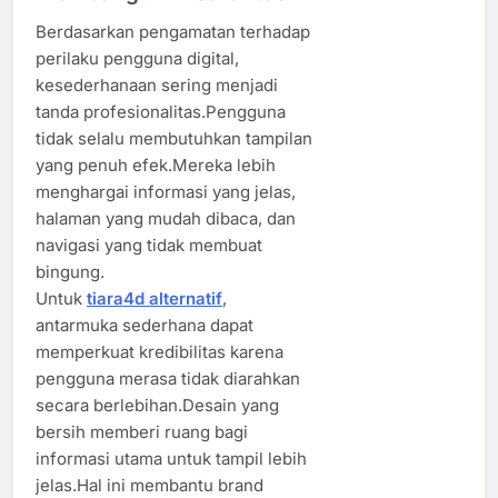
Berdasarkan pengamatan terhadap
perilaku pengguna digital,
kesederhanaan sering menjadi
tanda profesionalitas.Pengguna
tidak selalu membutuhkan tampilan
yang penuh efek.Mereka lebih
menghargai informasi yang jelas,
halaman yang mudah dibaca, dan
navigasi yang tidak membuat
bingung.
Untuk
tiara4d alternatif
,
antarmuka sederhana dapat
memperkuat kredibilitas karena
pengguna merasa tidak diarahkan
secara berlebihan.Desain yang
bersih memberi ruang bagi
informasi utama untuk tampil lebih
jelas.Hal ini membantu brand