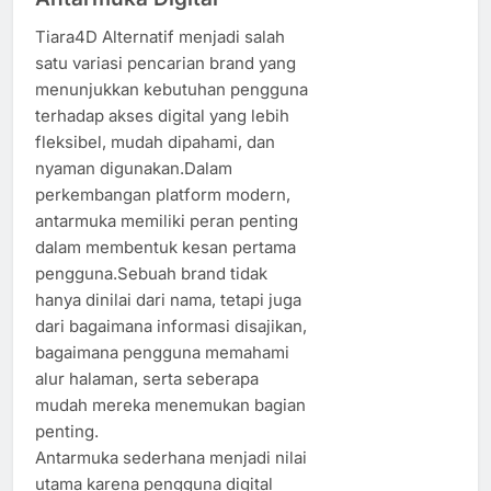
Tiara4D Alternatif menjadi salah
satu variasi pencarian brand yang
menunjukkan kebutuhan pengguna
terhadap akses digital yang lebih
fleksibel, mudah dipahami, dan
nyaman digunakan.Dalam
perkembangan platform modern,
antarmuka memiliki peran penting
dalam membentuk kesan pertama
pengguna.Sebuah brand tidak
hanya dinilai dari nama, tetapi juga
dari bagaimana informasi disajikan,
bagaimana pengguna memahami
alur halaman, serta seberapa
mudah mereka menemukan bagian
penting.
Antarmuka sederhana menjadi nilai
utama karena pengguna digital