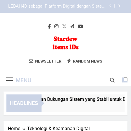
Skip
KAYA787 sebagai Platform Digital dengan Akses
to
yang Lebih Efisien
content
Mengenal KAYA787 melalui Tampilan Modern dan
Mudah Dipahami
EDWINSLOT dengan Dukungan Sistem yang Stabil
untuk Berbagai Perangkat
LEBAH4D sebagai Platform Digital dengan Sistem
Akses yang Terarah
Stardew Items
Temukan Daftar Lengkap Item Dan ID Di
KAYA787 sebagai Platform Digital dengan Akses
NEWSLETTER
RANDOM NEWS
yang Lebih Efisien
IDs
Stardew Valley. Panduan Mudah Untuk
Mengenal KAYA787 melalui Tampilan Modern dan
Petualangan Permainan Anda.
Mudah Dipahami
MENU
WINSLOT dengan Dukungan Sistem yang Stabil untuk Berbaga
HEADLINES
Weeks Ago
Home
Teknologi & Keamanan Digital