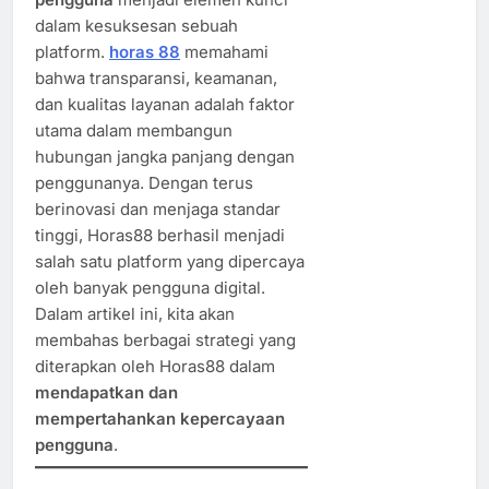
dalam kesuksesan sebuah
platform.
horas 88
memahami
bahwa transparansi, keamanan,
dan kualitas layanan adalah faktor
utama dalam membangun
hubungan jangka panjang dengan
penggunanya. Dengan terus
berinovasi dan menjaga standar
tinggi, Horas88 berhasil menjadi
salah satu platform yang dipercaya
oleh banyak pengguna digital.
Dalam artikel ini, kita akan
membahas berbagai strategi yang
diterapkan oleh Horas88 dalam
mendapatkan dan
mempertahankan kepercayaan
pengguna
.