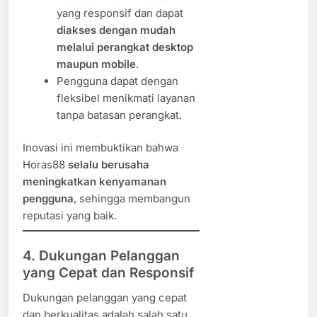
yang responsif dan dapat
diakses dengan mudah
melalui perangkat desktop
maupun mobile
.
Pengguna dapat dengan
fleksibel menikmati layanan
tanpa batasan perangkat.
Inovasi ini membuktikan bahwa
Horas88
selalu berusaha
meningkatkan kenyamanan
pengguna
, sehingga membangun
reputasi yang baik.
4. Dukungan Pelanggan
yang Cepat dan Responsif
Dukungan pelanggan yang cepat
dan berkualitas adalah salah satu