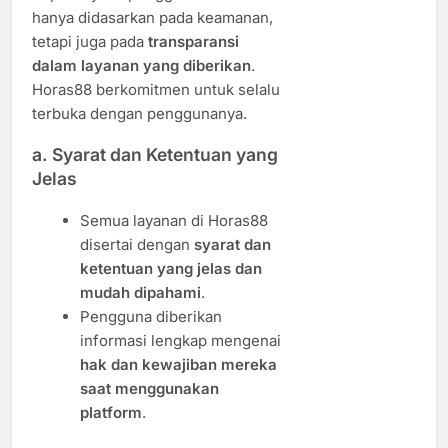
hanya didasarkan pada keamanan,
tetapi juga pada
transparansi
dalam layanan yang diberikan
.
Horas88 berkomitmen untuk selalu
terbuka dengan penggunanya.
a. Syarat dan Ketentuan yang
Jelas
Semua layanan di Horas88
disertai dengan
syarat dan
ketentuan yang jelas dan
mudah dipahami
.
Pengguna diberikan
informasi lengkap mengenai
hak dan kewajiban mereka
saat menggunakan
platform
.