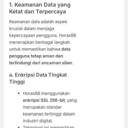
1. Keamanan Data yang
Ketat dan Terpercaya
Keamanan data adalah aspek
krusial dalam menjaga
kepercayaan pengguna. Horas88
menerapkan berbagai langkah
untuk memastikan bahwa
data
pengguna tetap aman dan
terlindungi dari ancaman siber
.
a. Enkripsi Data Tingkat
Tinggi
Horas88 menggunakan
enkripsi SSL 256-bit
, yang
merupakan standar
keamanan tertinggi dalam
industri digital.
Teknologi ini memastikan