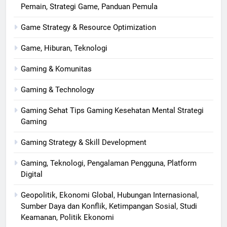
Pemain, Strategi Game, Panduan Pemula
Game Strategy & Resource Optimization
Game, Hiburan, Teknologi
Gaming & Komunitas
Gaming & Technology
Gaming Sehat Tips Gaming Kesehatan Mental Strategi
Gaming
Gaming Strategy & Skill Development
Gaming, Teknologi, Pengalaman Pengguna, Platform
Digital
Geopolitik, Ekonomi Global, Hubungan Internasional,
Sumber Daya dan Konflik, Ketimpangan Sosial, Studi
Keamanan, Politik Ekonomi