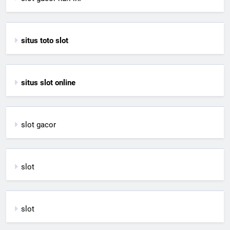
situs toto slot
situs slot online
slot gacor
slot
slot