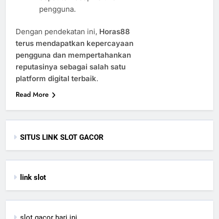
pengguna.
Dengan pendekatan ini,
Horas88
terus mendapatkan kepercayaan
pengguna dan mempertahankan
reputasinya sebagai salah satu
platform digital terbaik
.
Read More
SITUS LINK SLOT GACOR
link slot
slot gacor hari ini