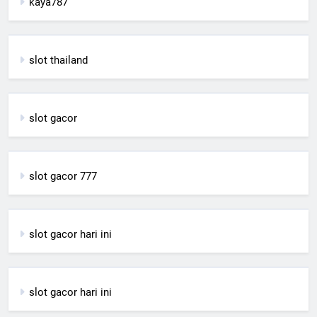
kaya787
slot thailand
slot gacor
slot gacor 777
slot gacor hari ini
slot gacor hari ini