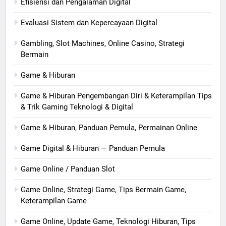
Efisiensi dan Pengalaman Digital
Evaluasi Sistem dan Kepercayaan Digital
Gambling, Slot Machines, Online Casino, Strategi
Bermain
Game & Hiburan
Game & Hiburan Pengembangan Diri & Keterampilan Tips
& Trik Gaming Teknologi & Digital
Game & Hiburan, Panduan Pemula, Permainan Online
Game Digital & Hiburan — Panduan Pemula
Game Online / Panduan Slot
Game Online, Strategi Game, Tips Bermain Game,
Keterampilan Game
Game Online, Update Game, Teknologi Hiburan, Tips