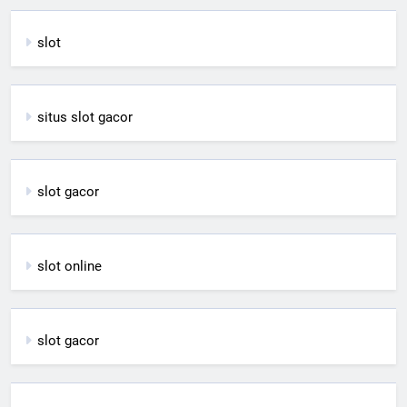
slot
situs slot gacor
slot gacor
slot online
slot gacor