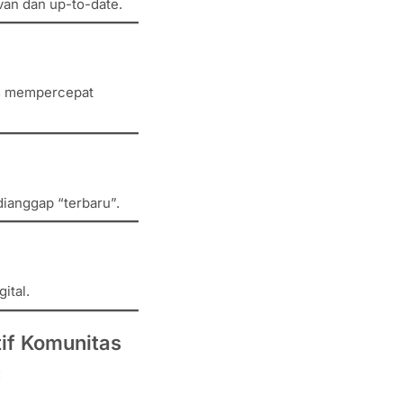
evan dan up-to-date.
as mempercepat
ianggap “terbaru”.
ital.
tif Komunitas
: