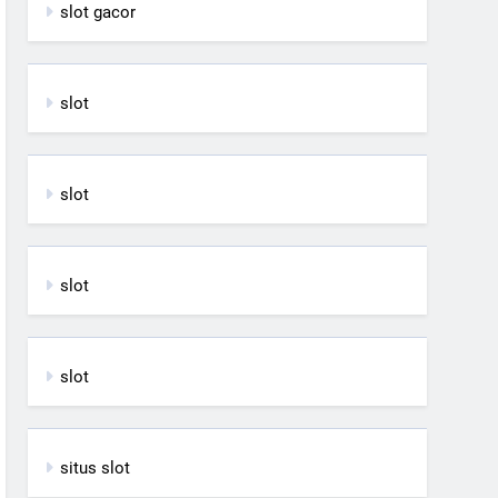
slot gacor
slot
slot
slot
slot
situs slot