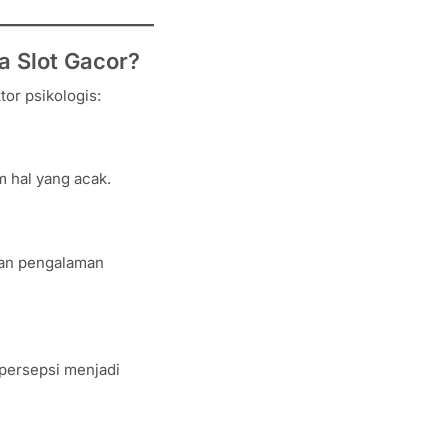
 Slot Gacor?
tor psikologis:
 hal yang acak.
kan pengalaman
persepsi menjadi