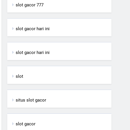
slot gacor 777
slot gacor hari ini
slot gacor hari ini
slot
situs slot gacor
slot gacor