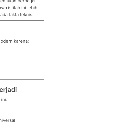
enemukan berbagai
a istilah ini lebih
da fakta teknis.
 modern karena:
erjadi
ini:
iversal