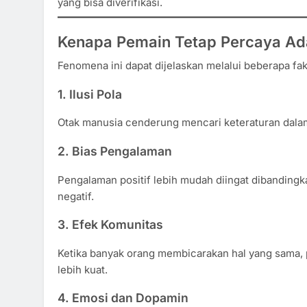
yang bisa diverifikasi.
Kenapa Pemain Tetap Percaya Ada
Fenomena ini dapat dijelaskan melalui beberapa fak
1. Ilusi Pola
Otak manusia cenderung mencari keteraturan dalam
2. Bias Pengalaman
Pengalaman positif lebih mudah diingat dibanding
negatif.
3. Efek Komunitas
Ketika banyak orang membicarakan hal yang sama, 
lebih kuat.
4. Emosi dan Dopamin