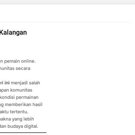
i Kalangan
gan pemain online.
munitas secara
i ini
menjadi salah
kapan komunitas
 kondisi permainan
ing memberikan hasil
ktu tertentu.
 makna yang lebih
dan budaya digital.