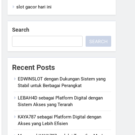
slot gacor hari ini
Search
SEARCH
Recent Posts
EDWINSLOT dengan Dukungan Sistem yang
Stabil untuk Berbagai Perangkat
LEBAH4D sebagai Platform Digital dengan
Sistem Akses yang Terarah
KAYA787 sebagai Platform Digital dengan
Akses yang Lebih Efisien