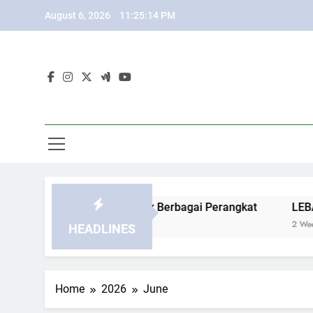
Skip
August 6, 2026
11:25:15 PM
to
content
Sta
Temukan D
ang Stabil untuk Berbagai Perangkat
LEBAH4D sebagai
2 Weeks Ago
HEADLINES
Home
2026
June