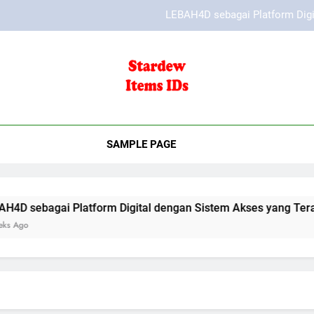
LEBAH4D sebagai Platform Digi
KAYA787 sebagai Platform Di
Mengenal KAYA787 melalui 
rdew Items IDs
EDWINSLOT dengan Dukungan Sistem y
aftar Lengkap Item Dan ID Di Stardew Valley. Panduan Mudah
LEBAH4D sebagai Platform Digi
SAMPLE PAGE
KAYA787 sebagai Platform Di
Mengenal KAYA787 melalui 
 Platform Digital dengan Sistem Akses yang Terarah
K
2