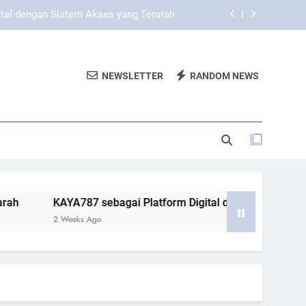
tal dengan Sistem Akses yang Terarah
gital dengan Akses yang Lebih Efisien
Tampilan Modern dan Mudah Dipahami
NEWSLETTER
RANDOM NEWS
ang Stabil untuk Berbagai Perangkat
 Untuk Petualangan Permainan Anda.
tal dengan Sistem Akses yang Terarah
gital dengan Akses yang Lebih Efisien
Tampilan Modern dan Mudah Dipahami
AYA787 sebagai Platform Digital dengan Akses yang Lebih Efi
 Weeks Ago