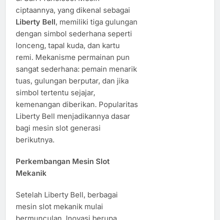
ciptaannya, yang dikenal sebagai
Liberty Bell
, memiliki tiga gulungan
dengan simbol sederhana seperti
lonceng, tapal kuda, dan kartu
remi. Mekanisme permainan pun
sangat sederhana: pemain menarik
tuas, gulungan berputar, dan jika
simbol tertentu sejajar,
kemenangan diberikan. Popularitas
Liberty Bell menjadikannya dasar
bagi mesin slot generasi
berikutnya.
Perkembangan Mesin Slot
Mekanik
Setelah Liberty Bell, berbagai
mesin slot mekanik mulai
bermunculan. Inovasi berupa