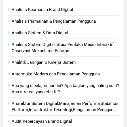
Analisis Keamanan Brand Digital
Analisis Permainan & Pengalaman Pengguna
Analisis Sistem & Data Digital
Analisis Sistem Digital, Studi Perilaku Mesin Interaktif,
Observasi Mekanisme Putaran
Analitik Jaringan & Kinerja Sistem
Antarmuka Modern dan Pengalaman Pengguna
Apa yang dipelajari hari ini? Apa bagian yang paling sulit?
Apa strategi yang efektif?
Arsitektur Sistem Digital,Manajemen Performa,Stabilitas
Platform,Infrastruktur Teknologi,Pengalaman Pengguna
Audit Kepercayaan Brand Digital