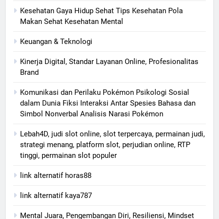
Kesehatan Gaya Hidup Sehat Tips Kesehatan Pola
Makan Sehat Kesehatan Mental
Keuangan & Teknologi
Kinerja Digital, Standar Layanan Online, Profesionalitas
Brand
Komunikasi dan Perilaku Pokémon Psikologi Sosial
dalam Dunia Fiksi Interaksi Antar Spesies Bahasa dan
Simbol Nonverbal Analisis Narasi Pokémon
Lebah4D, judi slot online, slot terpercaya, permainan judi,
strategi menang, platform slot, perjudian online, RTP
tinggi, permainan slot populer
link alternatif horas88
link alternatif kaya787
Mental Juara, Pengembangan Diri, Resiliensi, Mindset