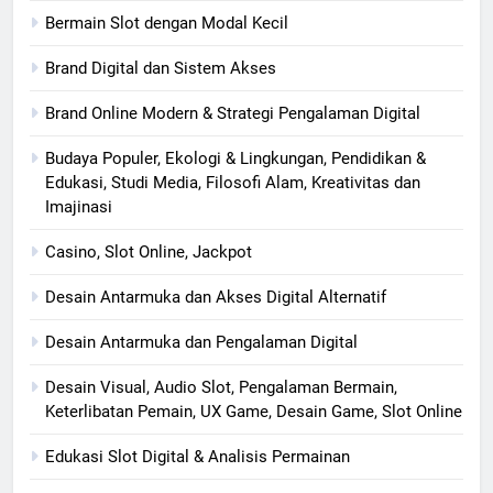
Bermain Slot dengan Modal Kecil
Brand Digital dan Sistem Akses
Brand Online Modern & Strategi Pengalaman Digital
Budaya Populer, Ekologi & Lingkungan, Pendidikan &
Edukasi, Studi Media, Filosofi Alam, Kreativitas dan
Imajinasi
Casino, Slot Online, Jackpot
Desain Antarmuka dan Akses Digital Alternatif
Desain Antarmuka dan Pengalaman Digital
Desain Visual, Audio Slot, Pengalaman Bermain,
Keterlibatan Pemain, UX Game, Desain Game, Slot Online
Edukasi Slot Digital & Analisis Permainan