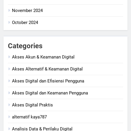
November 2024
October 2024
Categories
Akses Akun & Keamanan Digital
Akses Alternatif & Keamanan Digital
Akses Digital dan Efisiensi Pengguna
Akses Digital dan Keamanan Pengguna
Akses Digital Praktis
alternatif kaya787
Analisis Data & Perilaku Digital