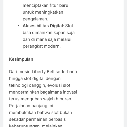
menciptakan fitur baru
untuk meningkatkan
pengalaman.
Aksesibilitas Digital
: Slot
bisa dimainkan kapan saja
dan di mana saja melalui
perangkat modern.
Kesimpulan
Dari mesin Liberty Bell sederhana
hingga slot digital dengan
teknologi canggih, evolusi slot
mencerminkan bagaimana inovasi
terus mengubah wajah hiburan.
Perjalanan panjang ini
membuktikan bahwa slot bukan
sekadar permainan berbasis
keberuntungan, melainkan