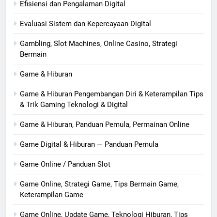
Efisiensi dan Pengalaman Digital
Evaluasi Sistem dan Kepercayaan Digital
Gambling, Slot Machines, Online Casino, Strategi
Bermain
Game & Hiburan
Game & Hiburan Pengembangan Diri & Keterampilan Tips
& Trik Gaming Teknologi & Digital
Game & Hiburan, Panduan Pemula, Permainan Online
Game Digital & Hiburan — Panduan Pemula
Game Online / Panduan Slot
Game Online, Strategi Game, Tips Bermain Game,
Keterampilan Game
Game Online, Update Game, Teknologi Hiburan, Tips