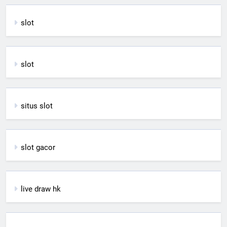
slot
slot
situs slot
slot gacor
live draw hk