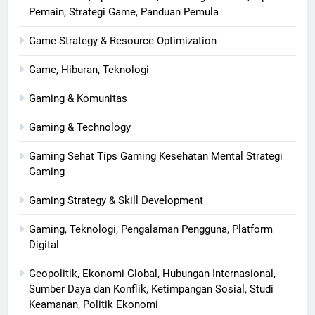
Pemain, Strategi Game, Panduan Pemula
Game Strategy & Resource Optimization
Game, Hiburan, Teknologi
Gaming & Komunitas
Gaming & Technology
Gaming Sehat Tips Gaming Kesehatan Mental Strategi
Gaming
Gaming Strategy & Skill Development
Gaming, Teknologi, Pengalaman Pengguna, Platform
Digital
Geopolitik, Ekonomi Global, Hubungan Internasional,
Sumber Daya dan Konflik, Ketimpangan Sosial, Studi
Keamanan, Politik Ekonomi