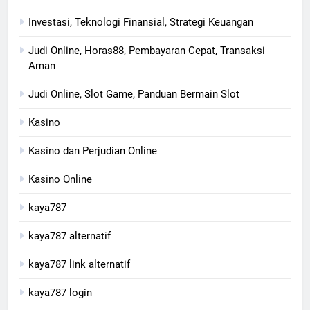
Investasi, Teknologi Finansial, Strategi Keuangan
Judi Online, Horas88, Pembayaran Cepat, Transaksi
Aman
Judi Online, Slot Game, Panduan Bermain Slot
Kasino
Kasino dan Perjudian Online
Kasino Online
kaya787
kaya787 alternatif
kaya787 link alternatif
kaya787 login