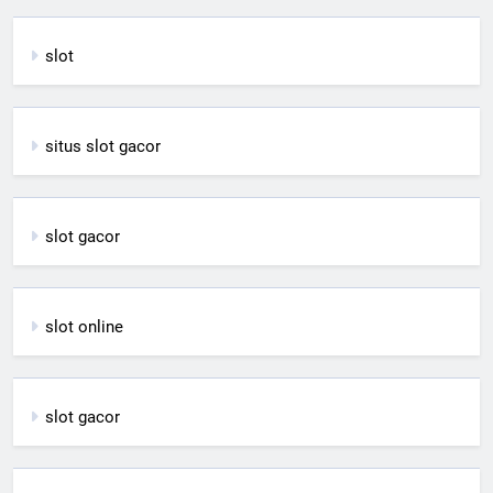
slot
situs slot gacor
slot gacor
slot online
slot gacor