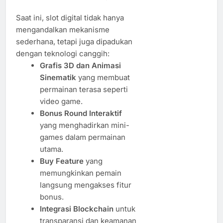
Saat ini, slot digital tidak hanya
mengandalkan mekanisme
sederhana, tetapi juga dipadukan
dengan teknologi canggih:
Grafis 3D dan Animasi
Sinematik
yang membuat
permainan terasa seperti
video game.
Bonus Round Interaktif
yang menghadirkan mini-
games dalam permainan
utama.
Buy Feature
yang
memungkinkan pemain
langsung mengakses fitur
bonus.
Integrasi Blockchain
untuk
transparansi dan keamanan