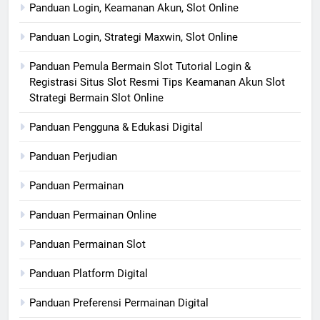
Panduan Login, Keamanan Akun, Slot Online
Panduan Login, Strategi Maxwin, Slot Online
Panduan Pemula Bermain Slot Tutorial Login &
Registrasi Situs Slot Resmi Tips Keamanan Akun Slot
Strategi Bermain Slot Online
Panduan Pengguna & Edukasi Digital
Panduan Perjudian
Panduan Permainan
Panduan Permainan Online
Panduan Permainan Slot
Panduan Platform Digital
Panduan Preferensi Permainan Digital