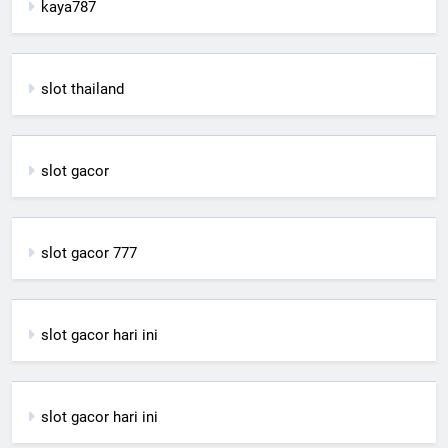
kaya787
slot thailand
slot gacor
slot gacor 777
slot gacor hari ini
slot gacor hari ini