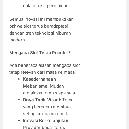
dalam hasil permainan.
Semua inovasi ini membuktikan
bahwa slot terus beradaptasi
dengan tren teknologi hiburan
modern.
Mengapa Slot Tetap Populer?
Ada beberapa alasan mengapa slot
tetap relevan dari masa ke masa:
Kesederhanaan
Mekanisme
: Mudah
dimainkan oleh siapa saja.
Daya Tarik Visual
: Tema
yang beragam membuat
setiap permainan unik.
Inovasi Berkelanjutan
:
Provider besar terus