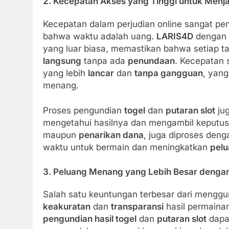
2.
Kecepatan Akses yang Tinggi untuk Menj
Kecepatan dalam perjudian online sangat pen
bahwa waktu adalah uang.
LARIS4D
dengan
yang luar biasa, memastikan bahwa setiap t
langsung
tanpa ada
penundaan
. Kecepatan
yang lebih
lancar
dan
tanpa gangguan
, yan
menang.
Proses pengundian
togel
dan
putaran slot
jug
mengetahui hasilnya dan mengambil keputusa
maupun
penarikan dana
, juga diproses deng
waktu untuk bermain dan meningkatkan
pel
3.
Peluang Menang yang Lebih Besar dengan 
Salah satu keuntungan terbesar dari mengg
keakuratan
dan
transparansi
hasil permainan
pengundian hasil togel
dan
putaran slot
dapat