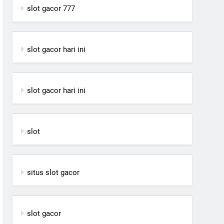
slot gacor 777
slot gacor hari ini
slot gacor hari ini
slot
situs slot gacor
slot gacor