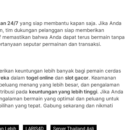
an 24/7
yang siap membantu kapan saja. Jika Anda
an, tim dukungan pelanggan siap memberikan
f memastikan bahwa Anda dapat terus bermain tanpa
pertanyaan seputar permainan dan transaksi.
ikan keuntungan lebih banyak bagi pemain cerdas
reka
dalam
togel online
dan
slot gacor
. Keamanan
, peluang menang yang lebih besar, dan pengalaman
tribusi pada
keuntungan yang lebih tinggi
. Jika Anda
ngalaman bermain yang optimal dan peluang untuk
ilihan yang tepat. Gabung sekarang dan nikmati
n Lebih
LARIS4D
Server Thailand Asli