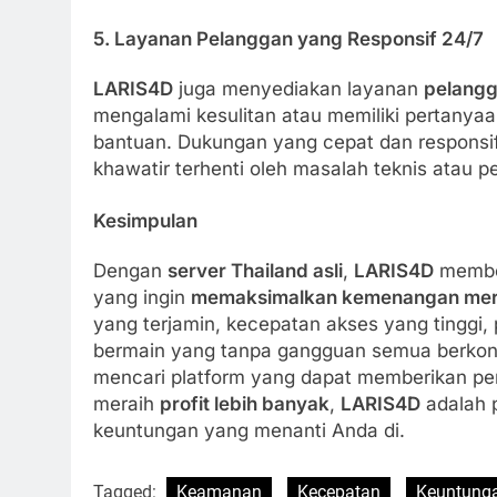
5.
Layanan Pelanggan yang Responsif 24/7
LARIS4D
juga menyediakan layanan
pelangg
mengalami kesulitan atau memiliki pertanya
bantuan. Dukungan yang cepat dan responsi
khawatir terhenti oleh masalah teknis atau 
Kesimpulan
Dengan
server Thailand asli
,
LARIS4D
member
yang ingin
memaksimalkan kemenangan me
yang terjamin, kecepatan akses yang tinggi
bermain yang tanpa gangguan semua berkon
mencari platform yang dapat memberikan pe
meraih
profit lebih banyak
,
LARIS4D
adalah p
keuntungan yang menanti Anda di.
Tagged:
Keamanan
Kecepatan
Keuntunga