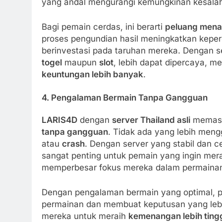
yang andal mengurangi kemungkinan kesalah
Bagi pemain cerdas, ini berarti
peluang mena
proses pengundian hasil meningkatkan keper
berinvestasi pada taruhan mereka. Dengan ser
togel
maupun
slot
, lebih dapat dipercaya, 
keuntungan lebih banyak
.
4.
Pengalaman Bermain Tanpa Gangguan
LARIS4D
dengan
server Thailand asli
memast
tanpa gangguan
. Tidak ada yang lebih men
atau
crash
. Dengan server yang stabil dan cep
sangat penting untuk pemain yang ingin m
memperbesar fokus mereka dalam permaina
Dengan pengalaman bermain yang optimal, 
permainan dan membuat keputusan yang lebi
mereka untuk meraih
kemenangan lebih ting