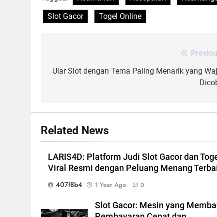
Slot Gacor
Togel Online
Previou
Post
navigation
Ular Slot dengan Tema Paling Menarik yang Waj
Dico
Related News
LARIS4D: Platform Judi Slot Gacor dan Tog
Viral Resmi dengan Peluang Menang Terba
407f8b4
1 Year Ago
0
Slot Gacor: Mesin yang Memb
Pembayaran Cepat dan