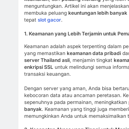
menguntungkan. Artikel ini akan menjelask
membuka peluang
keuntungan lebih banyak
tepat
slot gacor
.
1.
Keamanan yang Lebih Terjamin untuk Pem
Keamanan adalah aspek terpenting dalam perj
yang memastikan
keamanan data pribadi
da
server Thailand asli
, menjamin tingkat
keama
enkripsi SSL
untuk melindungi semua informasi
transaksi keuangan.
Dengan server yang aman, Anda bisa bertaru
kebocoran data atau ancaman peretasan. K
sepenuhnya pada permainan, meningkatkan 
banyak
. Keamanan yang tinggi juga memberik
memungkinkan Anda untuk memaksimalkan ta