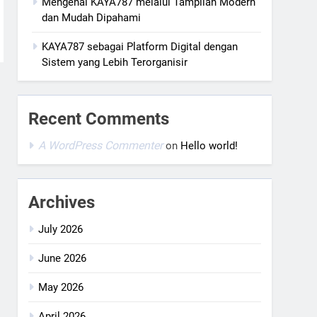
Mengenal KAYA787 melalui Tampilan Modern
dan Mudah Dipahami
KAYA787 sebagai Platform Digital dengan
Sistem yang Lebih Terorganisir
Recent Comments
A WordPress Commenter
on
Hello world!
Archives
July 2026
June 2026
May 2026
April 2026