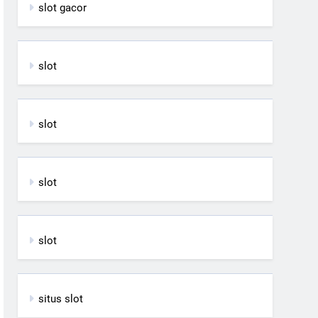
slot gacor
slot
slot
slot
slot
situs slot