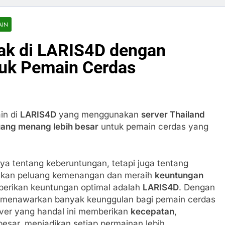
AIN
ak di LARIS4D dengan
ntuk Pemain Cerdas
in di
LARIS4D
yang menggunakan
server Thailand
uang menang lebih besar
untuk pemain cerdas yang
ya tentang keberuntungan, tetapi juga tentang
atkan peluang kemenangan dan meraih
keuntungan
berikan keuntungan optimal adalah
LARIS4D
. Dengan
menawarkan banyak keunggulan bagi pemain cerdas
ver yang handal ini memberikan
kecepatan
,
besar, menjadikan setiap permainan lebih