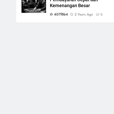
Kemenangan Besar
407f8b4
2 Years Ago
0