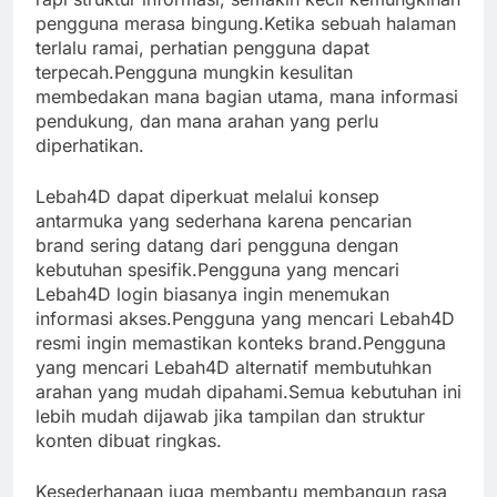
pengguna merasa bingung.Ketika sebuah halaman
terlalu ramai, perhatian pengguna dapat
terpecah.Pengguna mungkin kesulitan
membedakan mana bagian utama, mana informasi
pendukung, dan mana arahan yang perlu
diperhatikan.
Lebah4D dapat diperkuat melalui konsep
antarmuka yang sederhana karena pencarian
brand sering datang dari pengguna dengan
kebutuhan spesifik.Pengguna yang mencari
Lebah4D login biasanya ingin menemukan
informasi akses.Pengguna yang mencari Lebah4D
resmi ingin memastikan konteks brand.Pengguna
yang mencari Lebah4D alternatif membutuhkan
arahan yang mudah dipahami.Semua kebutuhan ini
lebih mudah dijawab jika tampilan dan struktur
konten dibuat ringkas.
Kesederhanaan juga membantu membangun rasa