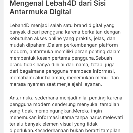
Mengenal Lebah4D dari Sisi
Antarmuka Digital
Lebah4D menjadi salah satu brand digital yang
banyak dicari pengguna karena berkaitan dengan
kebutuhan akses online yang praktis, jelas, dan
mudah dipahami.Dalam perkembangan platform
modern, antarmuka memiliki peran penting dalam
membentuk kesan pertama pengguna.Sebuah
brand tidak hanya dinilai dari nama, tetapi juga
dari bagaimana pengguna membaca informasi,
memahami alur halaman, menemukan menu, dan
merasa nyaman saat menjelajahi layanan.
Antarmuka sederhana menjadi nilai penting karena
pengguna modern cenderung menyukai tampilan
yang tidak membingungkan.Mereka ingin
menemukan informasi utama tanpa harus melewati
terlalu banyak elemen visual yang tidak
diperlukan.Kesederhanaan bukan berarti tampilan