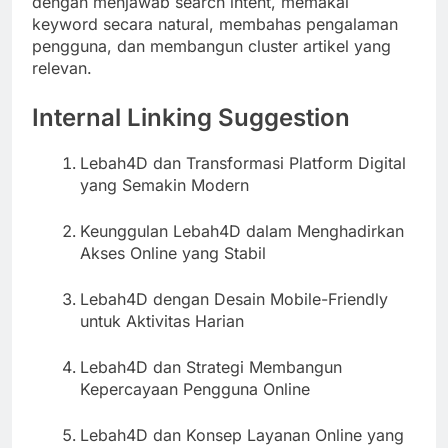
dengan menjawab search intent, memakai
keyword secara natural, membahas pengalaman
pengguna, dan membangun cluster artikel yang
relevan.
Internal Linking Suggestion
Lebah4D dan Transformasi Platform Digital
yang Semakin Modern
Keunggulan Lebah4D dalam Menghadirkan
Akses Online yang Stabil
Lebah4D dengan Desain Mobile-Friendly
untuk Aktivitas Harian
Lebah4D dan Strategi Membangun
Kepercayaan Pengguna Online
Lebah4D dan Konsep Layanan Online yang