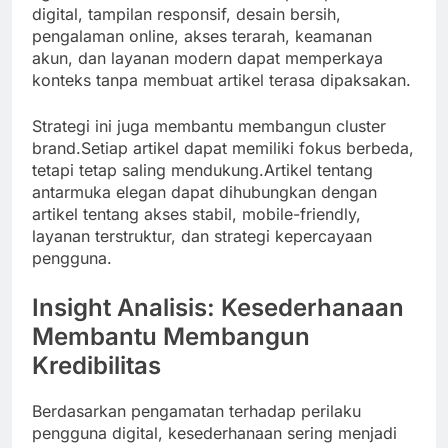
digital, tampilan responsif, desain bersih,
pengalaman online, akses terarah, keamanan
akun, dan layanan modern dapat memperkaya
konteks tanpa membuat artikel terasa dipaksakan.
Strategi ini juga membantu membangun cluster
brand.Setiap artikel dapat memiliki fokus berbeda,
tetapi tetap saling mendukung.Artikel tentang
antarmuka elegan dapat dihubungkan dengan
artikel tentang akses stabil, mobile-friendly,
layanan terstruktur, dan strategi kepercayaan
pengguna.
Insight Analisis: Kesederhanaan
Membantu Membangun
Kredibilitas
Berdasarkan pengamatan terhadap perilaku
pengguna digital, kesederhanaan sering menjadi