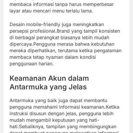
membaca informasi tanpa harus memperbesar
layar atau mencari menu terlalu lama.
Desain mobile-friendly juga meningkatkan
persepsi profesional.Brand yang tampil konsisten
di berbagai perangkat biasanya lebih mudah
dipercaya.Pengguna merasa bahwa kebutuhan
mereka diperhatikan, terutama ketika pengalaman
membaca tetap nyaman dalam kondisi
penggunaan harian.
Keamanan Akun dalam
Antarmuka yang Jelas
Antarmuka yang baik juga dapat membantu
pengguna memahami informasi keamanan.Ketika
instruksi disusun dengan jelas, pengguna lebih
mudah mengambil keputusan yang hati-
hati.Sebaliknya, tampilan yang membingungkan