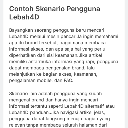
Contoh Skenario Pengguna
Lebah4D
Bayangkan seorang pengguna baru mencari
Lebah4D melalui mesin pencari.Ia ingin memahami
apa itu brand tersebut, bagaimana membaca
informasi akses, dan apa saja hal yang perlu
diperhatikan dari sisi keamanan.Jika artikel
memiliki antarmuka informasi yang rapi, pengguna
dapat membaca pengenalan brand, lalu
melanjutkan ke bagian akses, keamanan,
pengalaman mobile, dan FAQ.
Skenario lain adalah pengguna yang sudah
mengenal brand dan hanya ingin mencari
informasi tertentu seperti Lebah4D alternatif atau
Lebah4D panduan.Jika navigasi artikel jelas,
pengguna dapat langsung menuju bagian yang
relevan tanpa membaca seluruh halaman dari