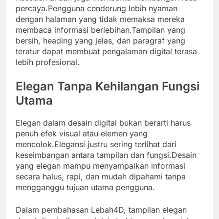
percaya.Pengguna cenderung lebih nyaman
dengan halaman yang tidak memaksa mereka
membaca informasi berlebihan.Tampilan yang
bersih, heading yang jelas, dan paragraf yang
teratur dapat membuat pengalaman digital terasa
lebih profesional.
Elegan Tanpa Kehilangan Fungsi
Utama
Elegan dalam desain digital bukan berarti harus
penuh efek visual atau elemen yang
mencolok.Elegansi justru sering terlihat dari
keseimbangan antara tampilan dan fungsi.Desain
yang elegan mampu menyampaikan informasi
secara halus, rapi, dan mudah dipahami tanpa
mengganggu tujuan utama pengguna.
Dalam pembahasan Lebah4D, tampilan elegan