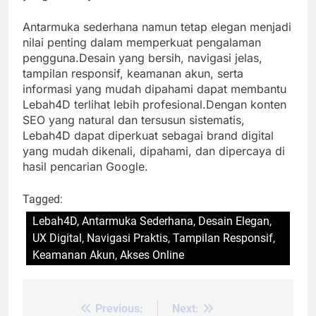
Antarmuka sederhana namun tetap elegan menjadi
nilai penting dalam memperkuat pengalaman
pengguna.Desain yang bersih, navigasi jelas,
tampilan responsif, keamanan akun, serta
informasi yang mudah dipahami dapat membantu
Lebah4D terlihat lebih profesional.Dengan konten
SEO yang natural dan tersusun sistematis,
Lebah4D dapat diperkuat sebagai brand digital
yang mudah dikenali, dipahami, dan dipercaya di
hasil pencarian Google.
Tagged:
Lebah4D, Antarmuka Sederhana, Desain Elegan,
UX Digital, Navigasi Praktis, Tampilan Responsif,
Keamanan Akun, Akses Online
Previous:
Next:
Post