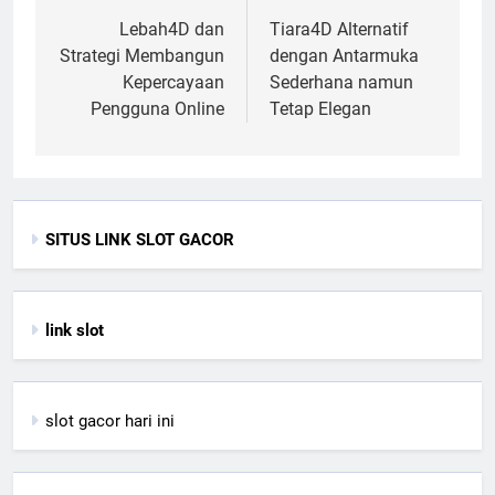
navigation
Lebah4D dan
Tiara4D Alternatif
Strategi Membangun
dengan Antarmuka
Kepercayaan
Sederhana namun
Pengguna Online
Tetap Elegan
SITUS LINK SLOT GACOR
link slot
slot gacor hari ini