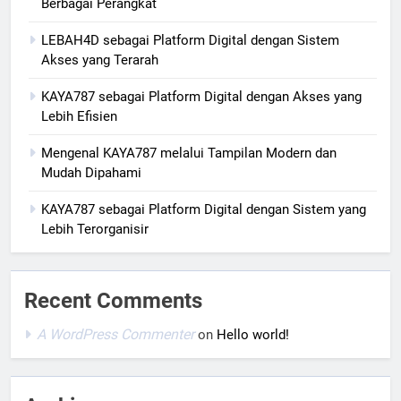
Berbagai Perangkat
LEBAH4D sebagai Platform Digital dengan Sistem
Akses yang Terarah
KAYA787 sebagai Platform Digital dengan Akses yang
Lebih Efisien
Mengenal KAYA787 melalui Tampilan Modern dan
Mudah Dipahami
KAYA787 sebagai Platform Digital dengan Sistem yang
Lebih Terorganisir
Recent Comments
A WordPress Commenter
on
Hello world!