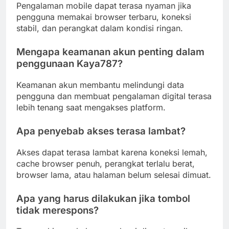
Pengalaman mobile dapat terasa nyaman jika
pengguna memakai browser terbaru, koneksi
stabil, dan perangkat dalam kondisi ringan.
Mengapa keamanan akun penting dalam
penggunaan Kaya787?
Keamanan akun membantu melindungi data
pengguna dan membuat pengalaman digital terasa
lebih tenang saat mengakses platform.
Apa penyebab akses terasa lambat?
Akses dapat terasa lambat karena koneksi lemah,
cache browser penuh, perangkat terlalu berat,
browser lama, atau halaman belum selesai dimuat.
Apa yang harus dilakukan jika tombol
tidak merespons?