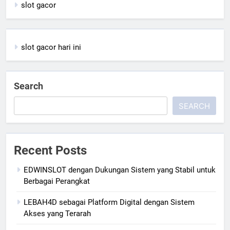
slot gacor
slot gacor hari ini
Search
SEARCH
Recent Posts
EDWINSLOT dengan Dukungan Sistem yang Stabil untuk
Berbagai Perangkat
LEBAH4D sebagai Platform Digital dengan Sistem
Akses yang Terarah