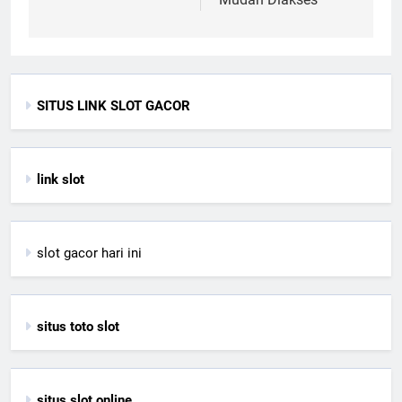
SITUS LINK SLOT GACOR
link slot
slot gacor hari ini
situs toto slot
situs slot online