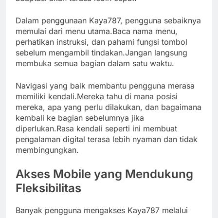
Dalam penggunaan Kaya787, pengguna sebaiknya
memulai dari menu utama.Baca nama menu,
perhatikan instruksi, dan pahami fungsi tombol
sebelum mengambil tindakan.Jangan langsung
membuka semua bagian dalam satu waktu.
Navigasi yang baik membantu pengguna merasa
memiliki kendali.Mereka tahu di mana posisi
mereka, apa yang perlu dilakukan, dan bagaimana
kembali ke bagian sebelumnya jika
diperlukan.Rasa kendali seperti ini membuat
pengalaman digital terasa lebih nyaman dan tidak
membingungkan.
Akses Mobile yang Mendukung
Fleksibilitas
Banyak pengguna mengakses Kaya787 melalui