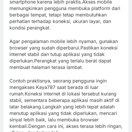
smartphone karena lebih praktis.Akses mobile
memungkinkan pengguna membuka platform dari
berbagai tempat, tetapi tetap membutuhkan
perhatian terhadap koneksi, ukuran layar, dan
kondisi perangkat.
Agar pengalaman mobile lebih nyaman, gunakan
browser yang sudah diperbarui.Pastikan koneksi
internet stabil dan tutup aplikasi yang tidak
diperlukan.Perangkat yang terlalu berat dapat
membuat halaman terasa lambat.
Contoh praktisnya, seorang pengguna ingin
mengakses Kaya787 saat berada di luar
rumah.Koneksi internet di lokasi tersebut kurang
stabil, sementara beberapa aplikasi masih aktif di
latar belakang.Langkah yang lebih tepat adalah
menutup aplikasi yang tidak diperlukan, mencari
sinyal lebih baik, lalu membuka browser
kembali.Dengan cara ini, akses terasa lebih ringan,