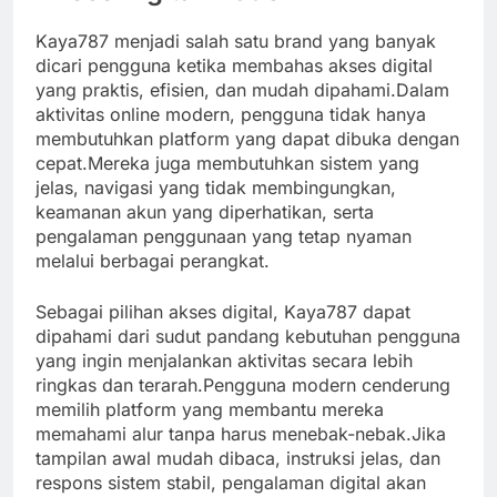
Kaya787 menjadi salah satu brand yang banyak
dicari pengguna ketika membahas akses digital
yang praktis, efisien, dan mudah dipahami.Dalam
aktivitas online modern, pengguna tidak hanya
membutuhkan platform yang dapat dibuka dengan
cepat.Mereka juga membutuhkan sistem yang
jelas, navigasi yang tidak membingungkan,
keamanan akun yang diperhatikan, serta
pengalaman penggunaan yang tetap nyaman
melalui berbagai perangkat.
Sebagai pilihan akses digital, Kaya787 dapat
dipahami dari sudut pandang kebutuhan pengguna
yang ingin menjalankan aktivitas secara lebih
ringkas dan terarah.Pengguna modern cenderung
memilih platform yang membantu mereka
memahami alur tanpa harus menebak-nebak.Jika
tampilan awal mudah dibaca, instruksi jelas, dan
respons sistem stabil, pengalaman digital akan