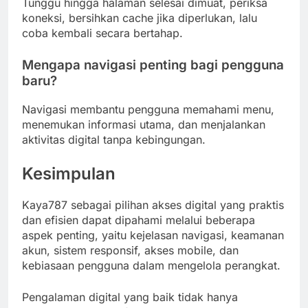
Tunggu hingga halaman selesai dimuat, periksa
koneksi, bersihkan cache jika diperlukan, lalu
coba kembali secara bertahap.
Mengapa navigasi penting bagi pengguna
baru?
Navigasi membantu pengguna memahami menu,
menemukan informasi utama, dan menjalankan
aktivitas digital tanpa kebingungan.
Kesimpulan
Kaya787 sebagai pilihan akses digital yang praktis
dan efisien dapat dipahami melalui beberapa
aspek penting, yaitu kejelasan navigasi, keamanan
akun, sistem responsif, akses mobile, dan
kebiasaan pengguna dalam mengelola perangkat.
Pengalaman digital yang baik tidak hanya