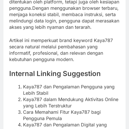
ditentukan oleh platform, tetapi juga oleh kesiapan
pengguna.Dengan menggunakan browser terbaru,
menjaga koneksi stabil, membaca instruksi, serta
melindungi data login, pengguna dapat merasakan
akses yang lebih nyaman dan terarah.
Artikel ini memperkuat brand keyword Kaya787
secara natural melalui pembahasan yang
informatif, profesional, dan relevan dengan
kebutuhan pengguna modern.
Internal Linking Suggestion
Kaya787 dan Pengalaman Pengguna yang
Lebih Stabil
Kaya787 dalam Mendukung Aktivitas Online
yang Lebih Terstruktur
Cara Memahami Fitur Kaya787 bagi
Pengguna Pemula
Kaya787 dan Pengalaman Digital yang