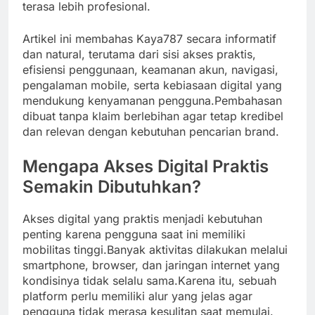
terasa lebih profesional.
Artikel ini membahas Kaya787 secara informatif
dan natural, terutama dari sisi akses praktis,
efisiensi penggunaan, keamanan akun, navigasi,
pengalaman mobile, serta kebiasaan digital yang
mendukung kenyamanan pengguna.Pembahasan
dibuat tanpa klaim berlebihan agar tetap kredibel
dan relevan dengan kebutuhan pencarian brand.
Mengapa Akses Digital Praktis
Semakin Dibutuhkan?
Akses digital yang praktis menjadi kebutuhan
penting karena pengguna saat ini memiliki
mobilitas tinggi.Banyak aktivitas dilakukan melalui
smartphone, browser, dan jaringan internet yang
kondisinya tidak selalu sama.Karena itu, sebuah
platform perlu memiliki alur yang jelas agar
pengguna tidak merasa kesulitan saat memulai.