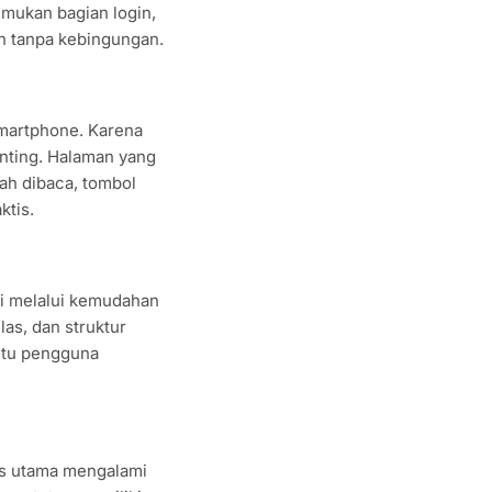
mukan bagian login,
an tanpa kebingungan.
artphone. Karena
enting. Halaman yang
ah dibaca, tombol
ktis.
mi melalui kemudahan
las, dan struktur
ntu pengguna
ses utama mengalami