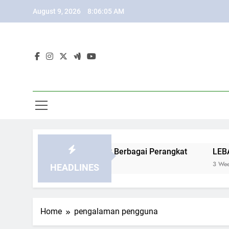
Skip
August 9, 2026
8:06:06 AM
to
content
Sta
Temukan D
ang Stabil untuk Berbagai Perangkat
LEBAH4D sebagai
3 Weeks Ago
HEADLINES
Home
pengalaman pengguna