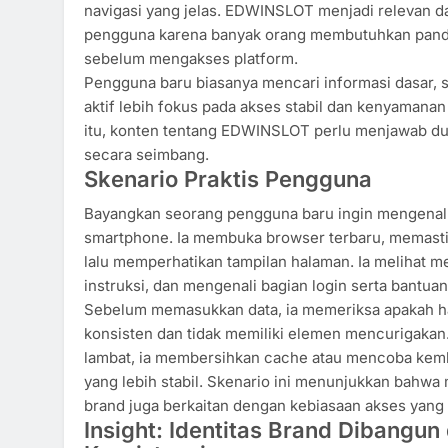
navigasi yang jelas. EDWINSLOT menjadi relevan d
pengguna karena banyak orang membutuhkan pandu
sebelum mengakses platform.
Pengguna baru biasanya mencari informasi dasar,
aktif lebih fokus pada akses stabil dan kenyamana
itu, konten tentang EDWINSLOT perlu menjawab du
secara seimbang.
Skenario Praktis Pengguna
Bayangkan seorang pengguna baru ingin mengena
smartphone. Ia membuka browser terbaru, memastik
lalu memperhatikan tampilan halaman. Ia melihat
instruksi, dan mengenali bagian login serta bantuan
Sebelum memasukkan data, ia memeriksa apakah ha
konsisten dan tidak memiliki elemen mencurigakan.
lambat, ia membersihkan cache atau mencoba kemb
yang lebih stabil. Skenario ini menunjukkan bahwa 
brand juga berkaitan dengan kebiasaan akses yang te
Insight: Identitas Brand Dibangun 