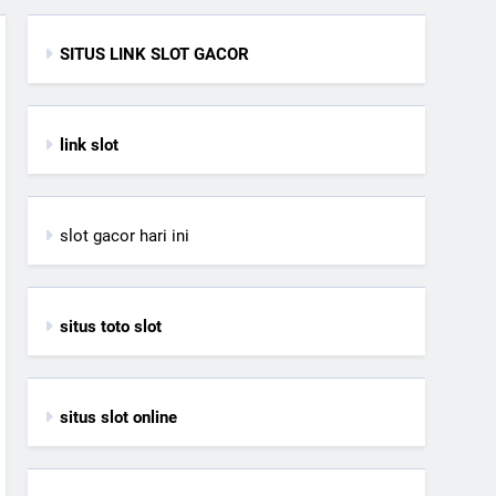
SITUS LINK SLOT GACOR
link slot
slot gacor hari ini
situs toto slot
situs slot online