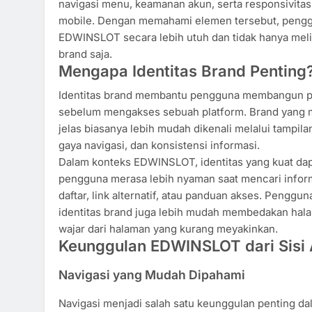
navigasi menu, keamanan akun, serta responsivita
mobile. Dengan memahami elemen tersebut, pengg
EDWINSLOT secara lebih utuh dan tidak hanya melih
brand saja.
Mengapa Identitas Brand Penting
Identitas brand membantu pengguna membangun 
sebelum mengakses sebuah platform. Brand yang me
jelas biasanya lebih mudah dikenali melalui tampila
gaya navigasi, dan konsistensi informasi.
Dalam konteks EDWINSLOT, identitas yang kuat d
pengguna merasa lebih nyaman saat mencari informa
daftar, link alternatif, atau panduan akses. Pengg
identitas brand juga lebih mudah membedakan hala
wajar dari halaman yang kurang meyakinkan.
Keunggulan EDWINSLOT dari Sisi
Navigasi yang Mudah Dipahami
Navigasi menjadi salah satu keunggulan penting d