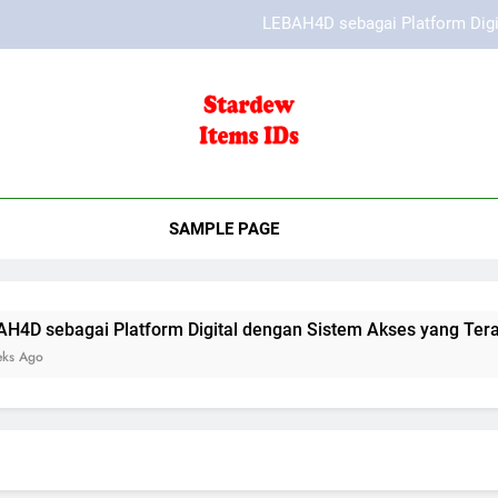
LEBAH4D sebagai Platform Digi
KAYA787 sebagai Platform Di
Mengenal KAYA787 melalui 
rdew Items IDs
EDWINSLOT dengan Dukungan Sistem y
aftar Lengkap Item Dan ID Di Stardew Valley. Panduan Mudah
LEBAH4D sebagai Platform Digi
SAMPLE PAGE
KAYA787 sebagai Platform Di
Mengenal KAYA787 melalui 
 Platform Digital dengan Sistem Akses yang Terarah
K
3 