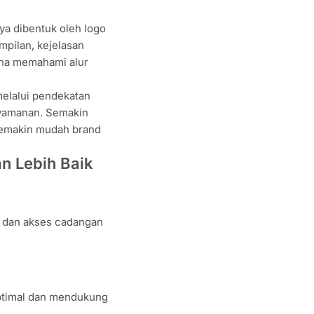
nya dibentuk oleh logo
ampilan, kejelasan
na memahami alur
melalui pendekatan
yamanan. Semakin
semakin mudah brand
 Lebih Baik
n, dan akses cadangan
ptimal dan mendukung