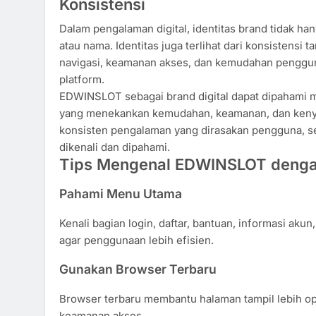
Konsistensi
Dalam pengalaman digital, identitas brand tidak ha
atau nama. Identitas juga terlihat dari konsistensi t
navigasi, keamanan akses, dan kemudahan penggu
platform.
EDWINSLOT sebagai brand digital dapat dipahami 
yang menekankan kemudahan, keamanan, dan ken
konsisten pengalaman yang dirasakan pengguna, 
dikenali dan dipahami.
Tips Mengenal EDWINSLOT dengan
Pahami Menu Utama
Kenali bagian login, daftar, bantuan, informasi aku
agar penggunaan lebih efisien.
Gunakan Browser Terbaru
Browser terbaru membantu halaman tampil lebih o
keamanan akses.