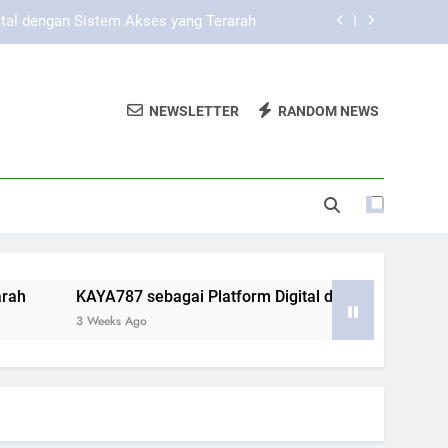
tal dengan Sistem Akses yang Terarah
gital dengan Akses yang Lebih Efisien
Tampilan Modern dan Mudah Dipahami
NEWSLETTER
RANDOM NEWS
ang Stabil untuk Berbagai Perangkat
 Untuk Petualangan Permainan Anda.
tal dengan Sistem Akses yang Terarah
gital dengan Akses yang Lebih Efisien
Tampilan Modern dan Mudah Dipahami
AYA787 sebagai Platform Digital dengan Akses yang Lebih Efi
Weeks Ago