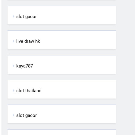
slot gacor
live draw hk
kaya787
slot thailand
slot gacor