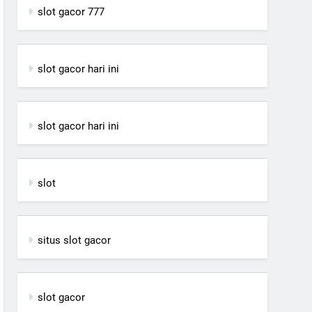
slot gacor 777
slot gacor hari ini
slot gacor hari ini
slot
situs slot gacor
slot gacor