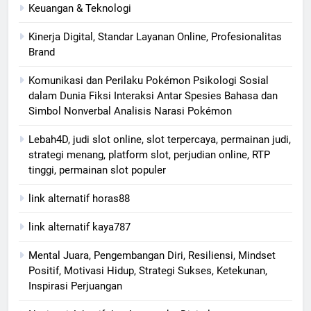
Keuangan & Teknologi
Kinerja Digital, Standar Layanan Online, Profesionalitas
Brand
Komunikasi dan Perilaku Pokémon Psikologi Sosial
dalam Dunia Fiksi Interaksi Antar Spesies Bahasa dan
Simbol Nonverbal Analisis Narasi Pokémon
Lebah4D, judi slot online, slot terpercaya, permainan judi,
strategi menang, platform slot, perjudian online, RTP
tinggi, permainan slot populer
link alternatif horas88
link alternatif kaya787
Mental Juara, Pengembangan Diri, Resiliensi, Mindset
Positif, Motivasi Hidup, Strategi Sukses, Ketekunan,
Inspirasi Perjuangan