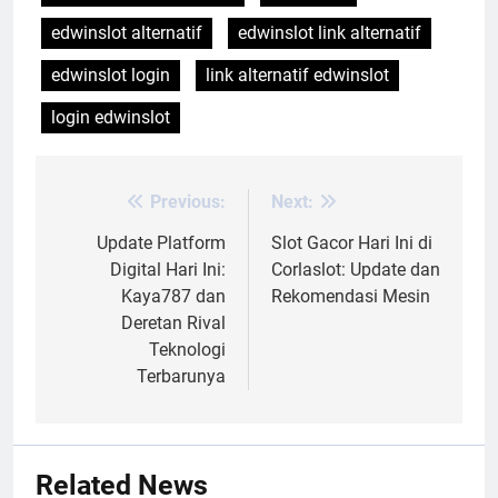
edwinslot alternatif
edwinslot link alternatif
edwinslot login
link alternatif edwinslot
login edwinslot
Previous:
Next:
Post
navigation
Update Platform
Slot Gacor Hari Ini di
Digital Hari Ini:
Corlaslot: Update dan
Kaya787 dan
Rekomendasi Mesin
Deretan Rival
Teknologi
Terbarunya
Related News