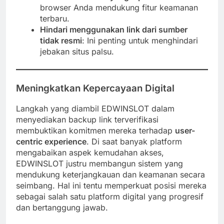
browser Anda mendukung fitur keamanan
terbaru.
Hindari menggunakan link dari sumber
tidak resmi
: Ini penting untuk menghindari
jebakan situs palsu.
Meningkatkan Kepercayaan Digital
Langkah yang diambil EDWINSLOT dalam
menyediakan backup link terverifikasi
membuktikan komitmen mereka terhadap
user-
centric experience
. Di saat banyak platform
mengabaikan aspek kemudahan akses,
EDWINSLOT justru membangun sistem yang
mendukung keterjangkauan dan keamanan secara
seimbang. Hal ini tentu memperkuat posisi mereka
sebagai salah satu platform digital yang progresif
dan bertanggung jawab.