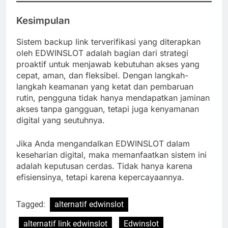
Kesimpulan
Sistem backup link terverifikasi yang diterapkan
oleh EDWINSLOT adalah bagian dari strategi
proaktif untuk menjawab kebutuhan akses yang
cepat, aman, dan fleksibel. Dengan langkah-
langkah keamanan yang ketat dan pembaruan
rutin, pengguna tidak hanya mendapatkan jaminan
akses tanpa gangguan, tetapi juga kenyamanan
digital yang seutuhnya.
Jika Anda mengandalkan EDWINSLOT dalam
keseharian digital, maka memanfaatkan sistem ini
adalah keputusan cerdas. Tidak hanya karena
efisiensinya, tetapi karena kepercayaannya.
Tagged:
alternatif edwinslot
alternatif link edwinslot
Edwinslot