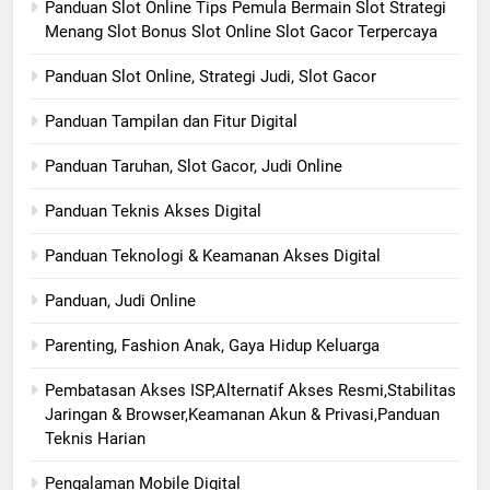
Panduan Slot Online Tips Pemula Bermain Slot Strategi
Menang Slot Bonus Slot Online Slot Gacor Terpercaya
Panduan Slot Online, Strategi Judi, Slot Gacor
Panduan Tampilan dan Fitur Digital
Panduan Taruhan, Slot Gacor, Judi Online
Panduan Teknis Akses Digital
Panduan Teknologi & Keamanan Akses Digital
Panduan, Judi Online
Parenting, Fashion Anak, Gaya Hidup Keluarga
Pembatasan Akses ISP,Alternatif Akses Resmi,Stabilitas
Jaringan & Browser,Keamanan Akun & Privasi,Panduan
Teknis Harian
Pengalaman Mobile Digital