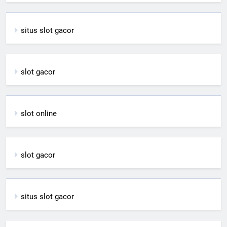
situs slot gacor
slot gacor
slot online
slot gacor
situs slot gacor