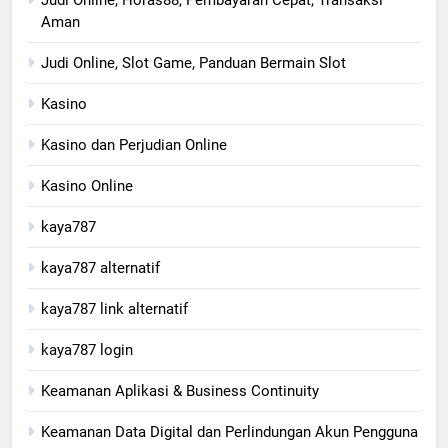
Aman
Judi Online, Slot Game, Panduan Bermain Slot
Kasino
Kasino dan Perjudian Online
Kasino Online
kaya787
kaya787 alternatif
kaya787 link alternatif
kaya787 login
Keamanan Aplikasi & Business Continuity
Keamanan Data Digital dan Perlindungan Akun Pengguna