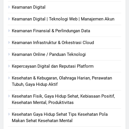
Keamanan Digital
Keamanan Digital | Teknologi Web | Manajemen Akun
Keamanan Finansial & Perlindungan Data
Keamanan Infrastruktur & Orkestrasi Cloud
Keamanan Online / Panduan Teknologi
Kepercayaan Digital dan Reputasi Platform
Kesehatan & Kebugaran, Olahraga Harian, Perawatan
Tubuh, Gaya Hidup Aktif
Kesehatan Fisik, Gaya Hidup Sehat, Kebiasaan Positif,
Kesehatan Mental, Produktivitas
Kesehatan Gaya Hidup Sehat Tips Kesehatan Pola
Makan Sehat Kesehatan Mental