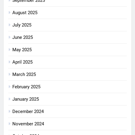
September 2025
August 2025
July 2025
June 2025
May 2025
April 2025
March 2025
February 2025
January 2025
December 2024
November 2024