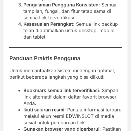
Pengalaman Pengguna Konsisten
: Semua
tampilan, fungsi, dan fitur tetap sama di
semua link terverifikasi.
Kesesuaian Perangkat
: Semua link backup
telah dioptimalkan untuk desktop, mobile,
dan tablet.
Panduan Praktis Pengguna
Untuk memanfaatkan sistem ini dengan optimal,
berikut beberapa langkah yang bisa diikuti:
Bookmark semua link terverifikasi
: Simpan
link alternatif dalam daftar favorit browser
Anda.
Ikuti saluran resmi
: Pantau informasi terbaru
melalui akun resmi EDWINSLOT di media
sosial untuk pembaruan link.
Gunakan browser yang diperbarui
: Pastikan