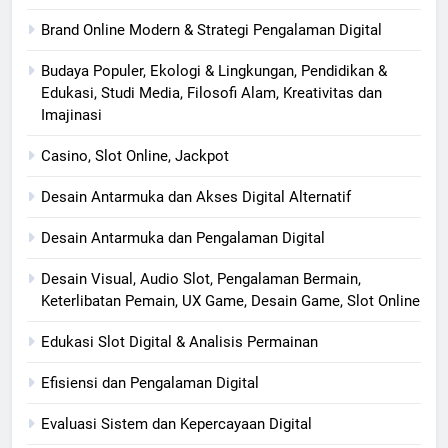
Brand Online Modern & Strategi Pengalaman Digital
Budaya Populer, Ekologi & Lingkungan, Pendidikan &
Edukasi, Studi Media, Filosofi Alam, Kreativitas dan
Imajinasi
Casino, Slot Online, Jackpot
Desain Antarmuka dan Akses Digital Alternatif
Desain Antarmuka dan Pengalaman Digital
Desain Visual, Audio Slot, Pengalaman Bermain,
Keterlibatan Pemain, UX Game, Desain Game, Slot Online
Edukasi Slot Digital & Analisis Permainan
Efisiensi dan Pengalaman Digital
Evaluasi Sistem dan Kepercayaan Digital