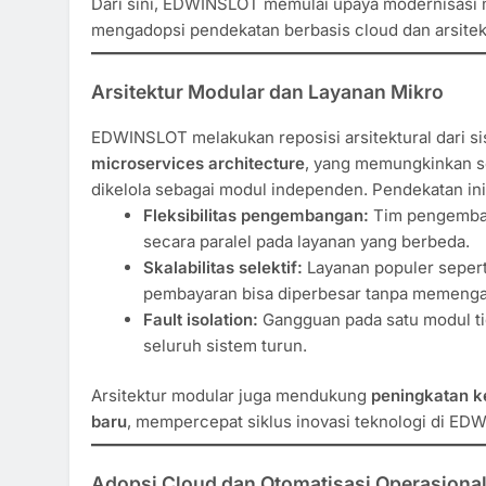
Dari sini, EDWINSLOT memulai upaya modernisasi
mengadopsi pendekatan berbasis cloud dan arsitek
Arsitektur Modular dan Layanan Mikro
EDWINSLOT melakukan reposisi arsitektural dari si
microservices architecture
, yang memungkinkan se
dikelola sebagai modul independen. Pendekatan in
Fleksibilitas pengembangan:
Tim pengemban
secara paralel pada layanan yang berbeda.
Skalabilitas selektif:
Layanan populer seperti
pembayaran bisa diperbesar tanpa memengar
Fault isolation:
Gangguan pada satu modul t
seluruh sistem turun.
Arsitektur modular juga mendukung
peningkatan ke
baru
, mempercepat siklus inovasi teknologi di ED
Adopsi Cloud dan Otomatisasi Operasiona