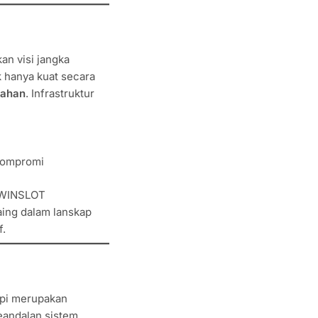
n visi jangka
 hanya kuat secara
bahan
. Infrastruktur
kompromi
EDWINSLOT
aing dalam lanskap
f.
tapi merupakan
eandalan sistem.