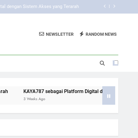
tal dengan Sistem Akses yang Terarah
gital dengan Akses yang Lebih Efisien
Tampilan Modern dan Mudah Dipahami
NEWSLETTER
RANDOM NEWS
ang Stabil untuk Berbagai Perangkat
 Untuk Petualangan Permainan Anda.
tal dengan Sistem Akses yang Terarah
gital dengan Akses yang Lebih Efisien
Tampilan Modern dan Mudah Dipahami
AYA787 sebagai Platform Digital dengan Akses yang Lebih Efi
Weeks Ago