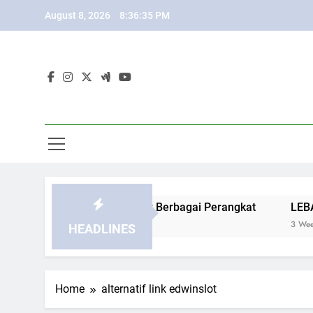
Skip
August 8, 2026
8:36:36 PM
to
content
Sta
Temukan D
ang Stabil untuk Berbagai Perangkat
LEBAH4D sebagai
3 Weeks Ago
HEADLINES
Home
alternatif link edwinslot