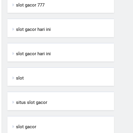
slot gacor 777
slot gacor hari ini
slot gacor hari ini
slot
situs slot gacor
slot gacor