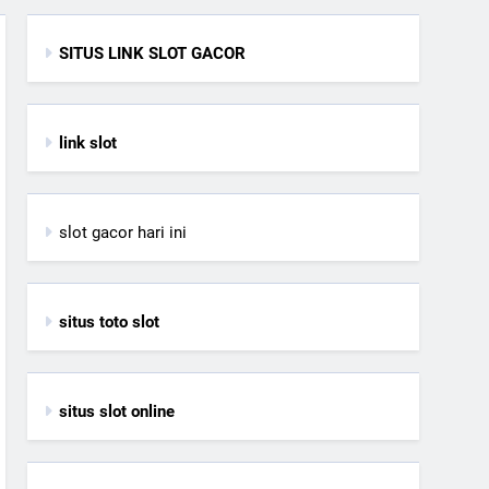
SITUS LINK SLOT GACOR
link slot
slot gacor hari ini
situs toto slot
situs slot online