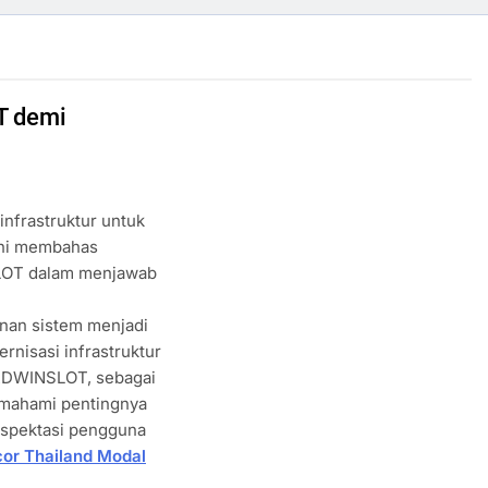
T demi
nfrastruktur untuk
 ini membahas
SLOT dalam menjawab
anan sistem menjadi
ernisasi infrastruktur
 EDWINSLOT, sebagai
memahami pentingnya
kspektasi pengguna
or Thailand Modal