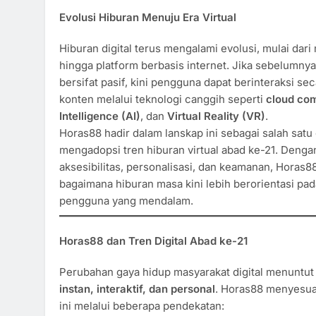
Evolusi Hiburan Menuju Era Virtual
Hiburan digital terus mengalami evolusi, mulai dar
hingga platform berbasis internet. Jika sebelumny
bersifat pasif, kini pengguna dapat berinteraksi s
konten melalui teknologi canggih seperti
cloud co
Intelligence (AI)
, dan
Virtual Reality (VR)
.
Horas88 hadir dalam lanskap ini sebagai salah satu
mengadopsi tren hiburan virtual abad ke-21. Den
aksesibilitas, personalisasi, dan keamanan, Hora
bagaimana hiburan masa kini lebih berorientasi p
pengguna yang mendalam.
Horas88 dan Tren Digital Abad ke-21
Perubahan gaya hidup masyarakat digital menuntut
instan, interaktif, dan personal
. Horas88 menyesuai
ini melalui beberapa pendekatan: