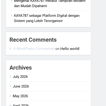
Mengenal KAYA787 melalui Tampilan Modern
dan Mudah Dipahami
KAYA787 sebagai Platform Digital dengan
Sistem yang Lebih Terorganisir
Recent Comments
A WordPress Commenter
on
Hello world!
Archives
July 2026
June 2026
May 2026
April 2026