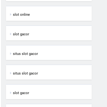
slot online
slot gacor
situs slot gacor
situs slot gacor
slot gacor