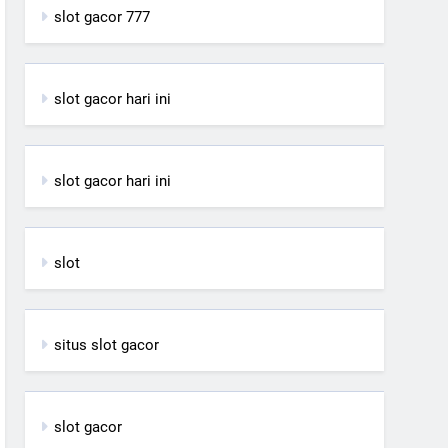
slot gacor 777
slot gacor hari ini
slot gacor hari ini
slot
situs slot gacor
slot gacor