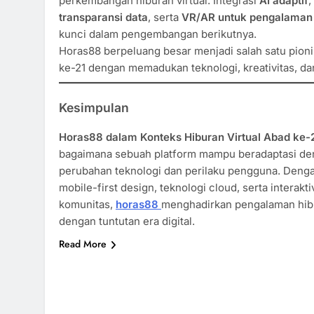
perkembangan hiburan virtual. Integrasi
AI adaptif
,
transparansi data
, serta
VR/AR untuk pengalaman 
kunci dalam pengembangan berikutnya.
Horas88 berpeluang besar menjadi salah satu pionir
ke-21 dengan memadukan teknologi, kreativitas, dan 
Kesimpulan
Horas88 dalam Konteks Hiburan Virtual Abad ke-
bagaimana sebuah platform mampu beradaptasi de
perubahan teknologi dan perilaku pengguna. Den
mobile-first design, teknologi cloud, serta interakti
komunitas,
horas88
menghadirkan pengalaman hib
dengan tuntutan era digital.
Read More