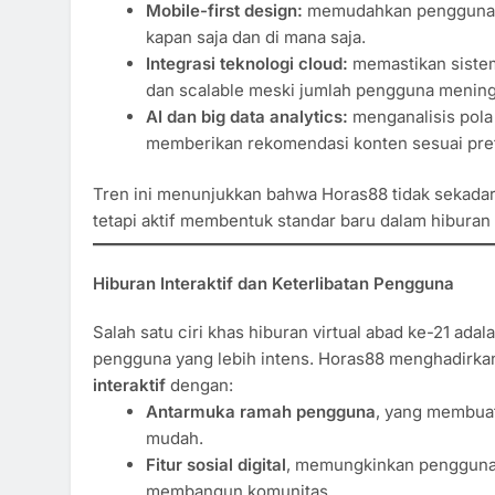
Mobile-first design:
memudahkan pengguna 
kapan saja dan di mana saja.
Integrasi teknologi cloud:
memastikan sistem 
dan scalable meski jumlah pengguna mening
AI dan big data analytics:
menganalisis pola
memberikan rekomendasi konten sesuai pref
Tren ini menunjukkan bahwa Horas88 tidak sekadar
tetapi aktif membentuk standar baru dalam hiburan d
Hiburan Interaktif dan Keterlibatan Pengguna
Salah satu ciri khas hiburan virtual abad ke-21 adal
pengguna yang lebih intens. Horas88 menghadirk
interaktif
dengan:
Antarmuka ramah pengguna
, yang membuat
mudah.
Fitur sosial digital
, memungkinkan pengguna
membangun komunitas.