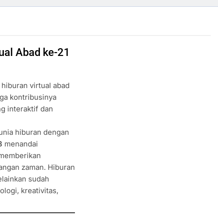
ual Abad ke-21
hiburan virtual abad
ngga kontribusinya
 interaktif dan
unia hiburan dengan
8
menandai
 memberikan
angan zaman. Hiburan
melainkan sudah
ogi, kreativitas,