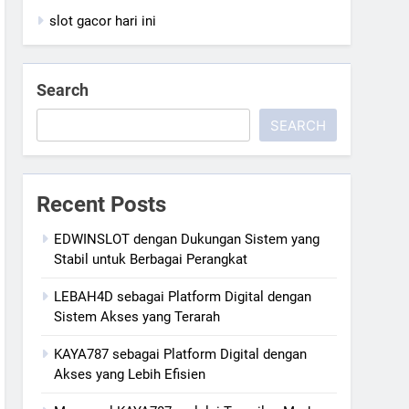
slot gacor hari ini
Search
SEARCH
Recent Posts
EDWINSLOT dengan Dukungan Sistem yang
Stabil untuk Berbagai Perangkat
LEBAH4D sebagai Platform Digital dengan
Sistem Akses yang Terarah
KAYA787 sebagai Platform Digital dengan
Akses yang Lebih Efisien