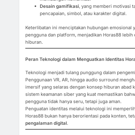
Desain gamifikasi
, yang memberi motivasi 
pencapaian, simbol, atau karakter digital.
Keterlibatan ini menciptakan hubungan emosional y
pengguna dan platform, menjadikan Horas88 lebih 
hiburan.
Peran Teknologi dalam Menguatkan Identitas Hor
Teknologi menjadi tulang punggung dalam pengem
Penggunaan VR, AR, hingga audio surround mengh
imersif yang selaras dengan konsep hiburan abad ke
sistem keamanan siber yang kuat memastikan bah
pengguna tidak hanya seru, tetapi juga aman.
Penguatan identitas melalui teknologi ini memperl
Horas88 bukan hanya berorientasi pada konten, tet
pengalaman digital
.