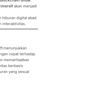
blockchain untuk
imersif
akan menjadi
 hiburan digital abad
interaktivitas.
21
menunjukkan
ngan cepat terhadap
gan memanfaatkan
vitas berbasis
uran yang sesuai