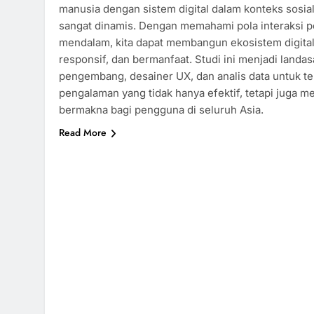
manusia dengan sistem digital dalam konteks sosia
sangat dinamis. Dengan memahami pola interaksi 
mendalam, kita dapat membangun ekosistem digital y
responsif, dan bermanfaat. Studi ini menjadi landas
pengembang, desainer UX, dan analis data untuk t
pengalaman yang tidak hanya efektif, tetapi juga 
bermakna bagi pengguna di seluruh Asia.
Read More