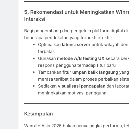
5.
Rekomendasi untuk Meningkatkan Winra
Interaksi
Bagi pengembang dan pengelola platform digital di 
beberapa pendekatan yang terbukti efektif:
Optimalkan
latensi server
untuk wilayah deng
terbatas
Gunakan
metode A/B testing UX
secara berk
respons pengguna terhadap fitur baru
Tambahkan
fitur umpan balik langsung
yang
merasa terlibat dalam proses perbaikan sist
Sediakan
visualisasi pencapaian
dan lapora
meningkatkan motivasi pengguna
Kesimpulan
Winrate Asia 2025 bukan hanya angka performa, teta