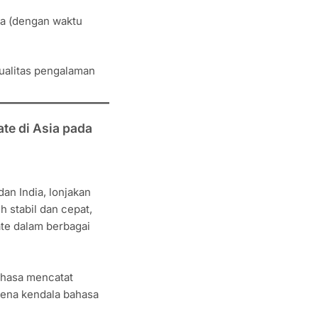
na (dengan waktu
kualitas pengalaman
te di Asia pada
dan India, lonjakan
 stabil dan cepat,
ate dalam berbagai
ahasa mencatat
rena kendala bahasa