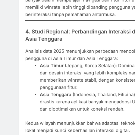
memiliki winrate lebih tinggi dibanding pengguna 
berinteraksi tanpa pemahaman antarmuka.
4.
Studi Regional: Perbandingan Interaksi 
Asia Tenggara
Analisis data 2025 menunjukkan perbedaan mencolo
pengguna di Asia Timur dan Asia Tenggara:
Asia Timur
(Jepang, Korea Selatan): Domina
dan desain interaksi yang lebih kompleks n
memberikan winrate stabil, dengan konsisten
penggunaan fitur.
Asia Tenggara
(Indonesia, Thailand, Filipin
drastis karena aplikasi banyak mengadopsi U
dan dioptimalkan untuk koneksi rendah.
Kedua wilayah menunjukkan bahwa adaptasi teknol
lokal menjadi kunci keberhasilan interaksi digital.