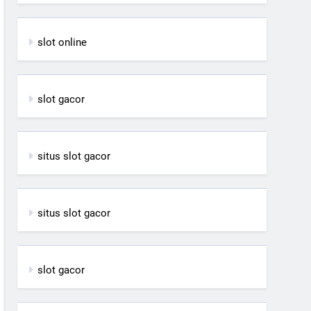
slot online
slot gacor
situs slot gacor
situs slot gacor
slot gacor