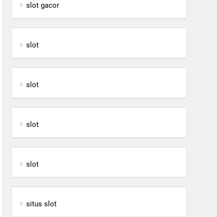
slot gacor
slot
slot
slot
slot
situs slot