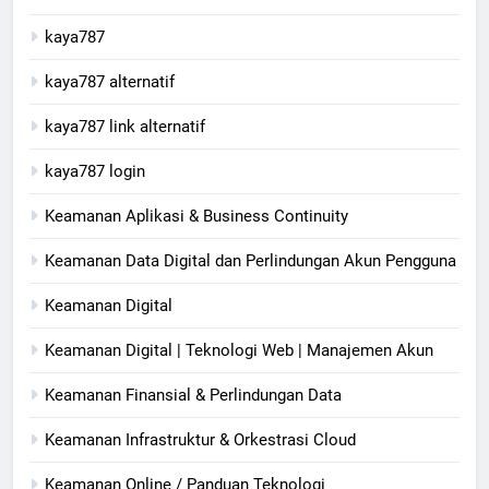
kaya787
kaya787 alternatif
kaya787 link alternatif
kaya787 login
Keamanan Aplikasi & Business Continuity
Keamanan Data Digital dan Perlindungan Akun Pengguna
Keamanan Digital
Keamanan Digital | Teknologi Web | Manajemen Akun
Keamanan Finansial & Perlindungan Data
Keamanan Infrastruktur & Orkestrasi Cloud
Keamanan Online / Panduan Teknologi