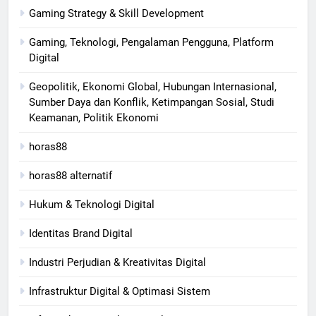
Gaming Strategy & Skill Development
Gaming, Teknologi, Pengalaman Pengguna, Platform
Digital
Geopolitik, Ekonomi Global, Hubungan Internasional,
Sumber Daya dan Konflik, Ketimpangan Sosial, Studi
Keamanan, Politik Ekonomi
horas88
horas88 alternatif
Hukum & Teknologi Digital
Identitas Brand Digital
Industri Perjudian & Kreativitas Digital
Infrastruktur Digital & Optimasi Sistem