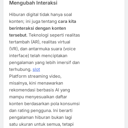
Mengubah Interaksi
Hiburan digital tidak hanya soal
konten; ini juga tentang
cara kita
berinteraksi dengan konten
tersebut
. Teknologi seperti realitas
tertambah (AR), realitas virtual
(VR), dan antarmuka suara (voice
interface) telah menciptakan
pengalaman yang lebih imersif dan
terhubung.
slot
Platform streaming video,
misalnya, kini menawarkan
rekomendasi berbasis AI yang
mampu menyesuaikan daftar
konten berdasarkan pola konsumsi
dan rating pengguna. Ini berarti
pengalaman hiburan bukan lagi
satu ukuran untuk semua, tetapi