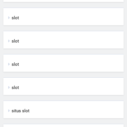
slot
slot
slot
slot
situs slot