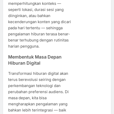
memperhitungkan konteks —
seperti lokasi, durasi sesi yang
diinginkan, atau bahkan
kecenderungan konten yang dicari
pada hari tertentu — sehingga
pengalaman hiburan terasa benar-
benar terhubung dengan rutinitas
harian pengguna.
Membentuk Masa Depan
Hiburan Digital
Transformasi hiburan digital akan
terus berevolusi seiring dengan
perkembangan teknologi dan
perubahan preferensi audiens. Di
masa depan, kita bisa
mengharapkan pengalaman yang
bahkan lebih terintegrasi — baik