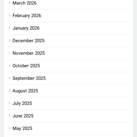
March 2026
February 2026
January 2026
December 2025
November 2025
October 2025
September 2025
August 2025
July 2025
June 2025
May 2025