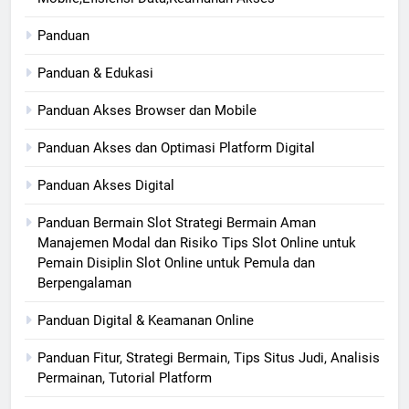
Panduan
Panduan & Edukasi
Panduan Akses Browser dan Mobile
Panduan Akses dan Optimasi Platform Digital
Panduan Akses Digital
Panduan Bermain Slot Strategi Bermain Aman
Manajemen Modal dan Risiko Tips Slot Online untuk
Pemain Disiplin Slot Online untuk Pemula dan
Berpengalaman
Panduan Digital & Keamanan Online
Panduan Fitur, Strategi Bermain, Tips Situs Judi, Analisis
Permainan, Tutorial Platform