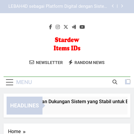
Skip
KAYA787 sebagai Platform Digital dengan Akses
to
yang Lebih Efisien
content
Mengenal KAYA787 melalui Tampilan Modern dan
Mudah Dipahami
EDWINSLOT dengan Dukungan Sistem yang Stabil
untuk Berbagai Perangkat
LEBAH4D sebagai Platform Digital dengan Sistem
Akses yang Terarah
Stardew Items
Temukan Daftar Lengkap Item Dan ID Di
KAYA787 sebagai Platform Digital dengan Akses
NEWSLETTER
RANDOM NEWS
yang Lebih Efisien
IDs
Stardew Valley. Panduan Mudah Untuk
Mengenal KAYA787 melalui Tampilan Modern dan
Petualangan Permainan Anda.
Mudah Dipahami
MENU
DWINSLOT dengan Dukungan Sistem yang Stabil untuk Berbag
HEADLINES
 Weeks Ago
Home