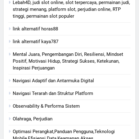
Lebah4D, judi slot online, slot terpercaya, permainan judi,
strategi menang, platform slot, perjudian online, RTP
tinggi, permainan slot populer
link alternatif horas88
link alternatif kaya787
Mental Juara, Pengembangan Diri, Resiliensi, Mindset
Positif, Motivasi Hidup, Strategi Sukses, Ketekunan,
Inspirasi Perjuangan
Navigasi Adaptif dan Antarmuka Digital
Navigasi Terarah dan Struktur Platform
Observability & Performa Sistem
Olahraga, Perjudian
Optimasi Perangkat,Panduan Pengguna,Teknologi
Mobile,Efisiensi Data,Keamanan Akses