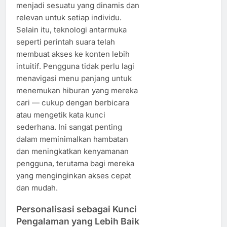
menjadi sesuatu yang dinamis dan
relevan untuk setiap individu.
Selain itu, teknologi antarmuka
seperti perintah suara telah
membuat akses ke konten lebih
intuitif. Pengguna tidak perlu lagi
menavigasi menu panjang untuk
menemukan hiburan yang mereka
cari — cukup dengan berbicara
atau mengetik kata kunci
sederhana. Ini sangat penting
dalam meminimalkan hambatan
dan meningkatkan kenyamanan
pengguna, terutama bagi mereka
yang menginginkan akses cepat
dan mudah.
Personalisasi sebagai Kunci
Pengalaman yang Lebih Baik