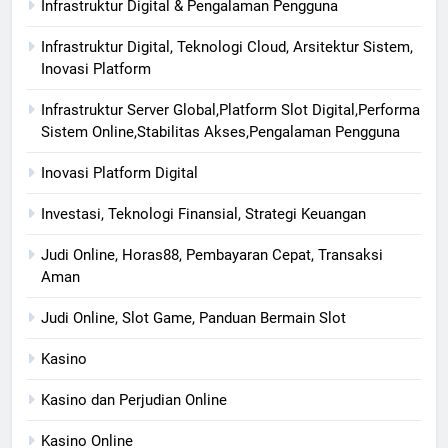
Infrastruktur Digital & Pengalaman Pengguna
Infrastruktur Digital, Teknologi Cloud, Arsitektur Sistem,
Inovasi Platform
Infrastruktur Server Global,Platform Slot Digital,Performa
Sistem Online,Stabilitas Akses,Pengalaman Pengguna
Inovasi Platform Digital
Investasi, Teknologi Finansial, Strategi Keuangan
Judi Online, Horas88, Pembayaran Cepat, Transaksi
Aman
Judi Online, Slot Game, Panduan Bermain Slot
Kasino
Kasino dan Perjudian Online
Kasino Online