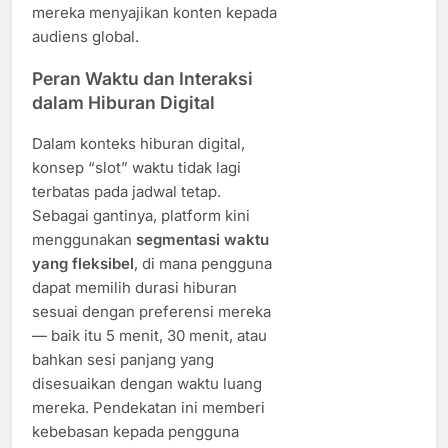
mereka menyajikan konten kepada
audiens global.
Peran Waktu dan Interaksi
dalam Hiburan Digital
Dalam konteks hiburan digital,
konsep “slot” waktu tidak lagi
terbatas pada jadwal tetap.
Sebagai gantinya, platform kini
menggunakan
segmentasi waktu
yang fleksibel
, di mana pengguna
dapat memilih durasi hiburan
sesuai dengan preferensi mereka
— baik itu 5 menit, 30 menit, atau
bahkan sesi panjang yang
disesuaikan dengan waktu luang
mereka. Pendekatan ini memberi
kebebasan kepada pengguna