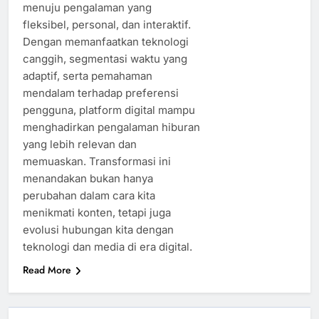
menuju pengalaman yang
fleksibel, personal, dan interaktif.
Dengan memanfaatkan teknologi
canggih, segmentasi waktu yang
adaptif, serta pemahaman
mendalam terhadap preferensi
pengguna, platform digital mampu
menghadirkan pengalaman hiburan
yang lebih relevan dan
memuaskan. Transformasi ini
menandakan bukan hanya
perubahan dalam cara kita
menikmati konten, tetapi juga
evolusi hubungan kita dengan
teknologi dan media di era digital.
Read More