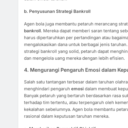
b. Penyusunan Strategi Bankroll
Agen bola juga membantu petaruh merancang stra
bankroll
. Mereka dapat memberi saran tentang se
harus dipertaruhkan per pertandingan atau bagaim
mengalokasikan dana untuk berbagai jenis taruhan
strategi bankroll yang solid, petaruh dapat menghi
dan mengelola uang mereka dengan lebih efisien.
4.
Mengurangi Pengaruh Emosi dalam Kep
Salah satu tantangan terbesar dalam taruhan olahr
menghindari pengaruh
emosi
dalam membuat keput
Banyak petaruh yang bertaruh berdasarkan rasa su
terhadap tim tertentu, atau terpengaruh oleh keme
kekalahan sebelumnya. Agen bola membantu petaru
rasional dalam keputusan taruhan mereka.