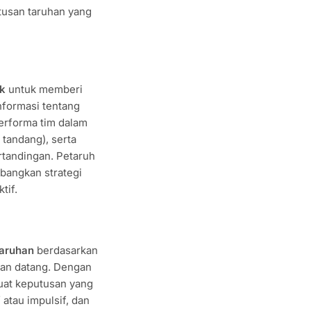
tusan taruhan yang
ik
untuk memberi
nformasi tentang
erforma tim dalam
 tandang), serta
rtandingan. Petaruh
bangkan strategi
tif.
taruhan
berdasarkan
kan datang. Dengan
uat keputusan yang
 atau impulsif, dan