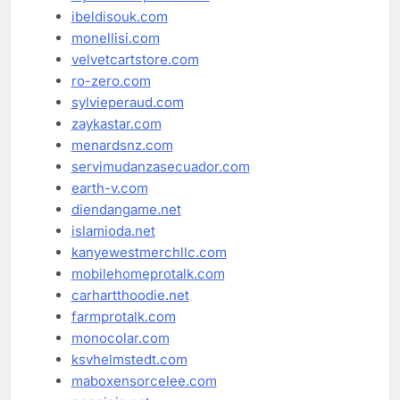
ibeldisouk.com
monellisi.com
velvetcartstore.com
ro-zero.com
sylvieperaud.com
zaykastar.com
menardsnz.com
servimudanzasecuador.com
earth-v.com
diendangame.net
islamioda.net
kanyewestmerchllc.com
mobilehomeprotalk.com
carhartthoodie.net
farmprotalk.com
monocolar.com
ksvhelmstedt.com
maboxensorcelee.com