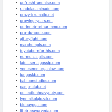
upfreshfranchise.com
randolacaminade.com
crazy-irrumatio.net
growing-years.net
corinneb-arthurimmo.com
pro-du-code.com
ajfuryfight.com
marchempls.com
toyotabornforthis.com
nurmuizaspils.com
latestserialgossip.com
venesemmorganlaw.com
juegoskb.com
babloonstudios.com
camp-club.net
collectionheavyduty.com
lynnmikolajczak.com
bidouyoga.com
lifetreeayurveda.com