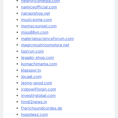
newlyricsmedia.com
namiceofficial.com
nairaolshop.net
muzicsome.com
momscounsel.com
miso88vn.com
materialsscienceforum.com
magicmushroomstore.net
lsprrun.com
legado-shop.com
komachimama.com
klasspor.tv
jpcaat.com
jeong-good.com
irobowifilogin.com
investirglobal.com
hindi2news.in
frerichsundcordes.de
hopoteez.com