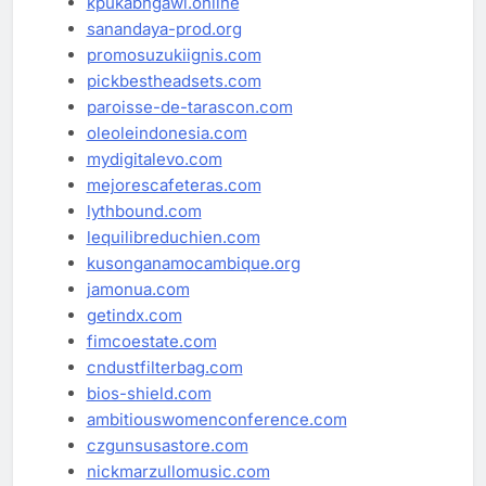
kpukabngawi.online
sanandaya-prod.org
promosuzukiignis.com
pickbestheadsets.com
paroisse-de-tarascon.com
oleoleindonesia.com
mydigitalevo.com
mejorescafeteras.com
lythbound.com
lequilibreduchien.com
kusonganamocambique.org
jamonua.com
getindx.com
fimcoestate.com
cndustfilterbag.com
bios-shield.com
ambitiouswomenconference.com
czgunsusastore.com
nickmarzullomusic.com