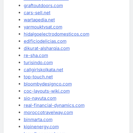
graftoutdoors.com
cars-sell.net
wartapedia.net
yarmouktvsat.com
hidalgoelectrodomesticos.com
edificiodelicias.com
dikurat-alsharqia.com
re-sha.com
turisindo.com
callgirlskolkata.net
top-touch.net
bloombydesignco.com
coc-layouts-wiki.com
sio-nayuta.com
real-financial-dynamics.com
moroccotravelway.com
binmarta.com
kipinenergy.com