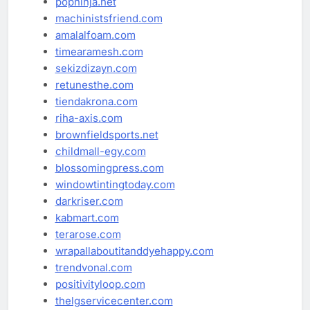
popninja.net
machinistsfriend.com
amalalfoam.com
timearamesh.com
sekizdizayn.com
retunesthe.com
tiendakrona.com
riha-axis.com
brownfieldsports.net
childmall-egy.com
blossomingpress.com
windowtintingtoday.com
darkriser.com
kabmart.com
terarose.com
wrapallaboutitanddyehappy.com
trendvonal.com
positivityloop.com
thelgservicecenter.com