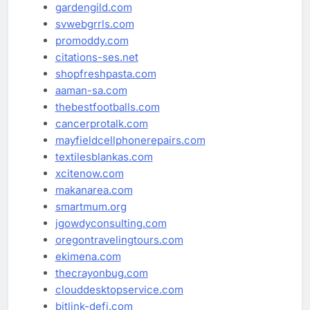
gardengild.com
svwebgrrls.com
promoddy.com
citations-ses.net
shopfreshpasta.com
aaman-sa.com
thebestfootballs.com
cancerprotalk.com
mayfieldcellphonerepairs.com
textilesblankas.com
xcitenow.com
makanarea.com
smartmum.org
jgowdyconsulting.com
oregontravelingtours.com
ekimena.com
thecrayonbug.com
clouddesktopservice.com
bitlink-defi.com