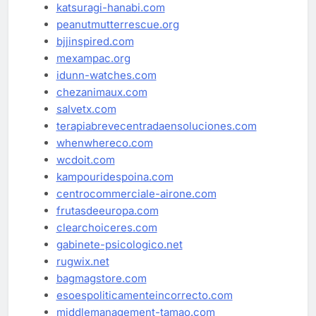
katsuragi-hanabi.com
peanutmutterrescue.org
bjjinspired.com
mexampac.org
idunn-watches.com
chezanimaux.com
salvetx.com
terapiabrevecentradaensoluciones.com
whenwhereco.com
wcdoit.com
kampouridespoina.com
centrocommerciale-airone.com
frutasdeeuropa.com
clearchoiceres.com
gabinete-psicologico.net
rugwix.net
bagmagstore.com
esoespoliticamenteincorrecto.com
middlemanagement-tamao.com