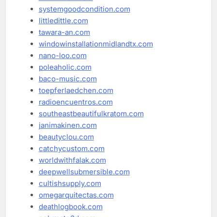
systemgoodcondition.com
littledittle.com
tawara-an.com
windowinstallationmidlandtx.com
nano-loo.com
poleaholic.com
baco-music.com
toepferlaedchen.com
radioencuentros.com
southeastbeautifulkratom.com
janimakinen.com
beautyclou.com
catchycustom.com
worldwithfalak.com
deepwellsubmersible.com
cultishsupply.com
omegarquitectas.com
deathlogbook.com