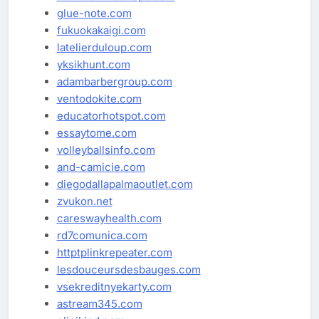
glue-note.com
fukuokakaigi.com
latelierduloup.com
yksikhunt.com
adambarbergroup.com
ventodokite.com
educatorhotspot.com
essaytome.com
volleyballsinfo.com
and-camicie.com
diegodallapalmaoutlet.com
zvukon.net
careswayhealth.com
rd7comunica.com
httptplinkrepeater.com
lesdouceursdesbauges.com
vsekreditnyekarty.com
astream345.com