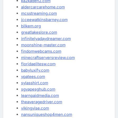
ka2kadeh2.com
aldercarcarehome.com
mcsstreaming.com
jcceewatkinsbarney.com
bilkem.org
greatlakeslore.com
infinitelyadaydreamer.com
moonshine-master.com
findomwebcams.com
minecraftserversreview.com
floridaelitesw.com
babyluxify.com
vpatees.com
sylasshirt.com
sgvapesghub.com
learnpaidmedia.com
theaveragedriver.com
vikingvise.com
nansuniqueshop4men.com