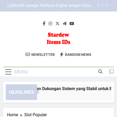
Skip
KAYA787 sebagai Platform Digital dengan Akses
to
yang Lebih Efisien
content
Mengenal KAYA787 melalui Tampilan Modern dan
Mudah Dipahami
EDWINSLOT dengan Dukungan Sistem yang Stabil
untuk Berbagai Perangkat
LEBAH4D sebagai Platform Digital dengan Sistem
Akses yang Terarah
Stardew Items
Temukan Daftar Lengkap Item Dan ID Di
KAYA787 sebagai Platform Digital dengan Akses
NEWSLETTER
RANDOM NEWS
yang Lebih Efisien
IDs
Stardew Valley. Panduan Mudah Untuk
Mengenal KAYA787 melalui Tampilan Modern dan
Petualangan Permainan Anda.
Mudah Dipahami
MENU
WINSLOT dengan Dukungan Sistem yang Stabil untuk Berbaga
HEADLINES
Weeks Ago
Home
Slot Populer