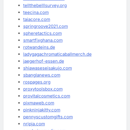
tellthebelllsurvey.org
teecina.com
taiacore.com
springroove2021.com
spheretactics.com
smartfixghana.com
rotwandeins.de
ladygagachromaticaballmerch.de
jaegerhof-essen.de
shiawaseseisakujo.com
sbanglanews.com
rospages.org
proxytoolsbox.com
provitalcosmetics.com
pixmaweb.com
pinkninjakitty.com
pennyscustomgifts.com
nripja.com