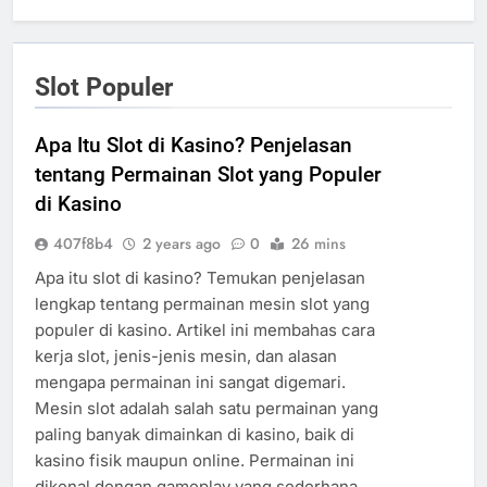
Slot Populer
Apa Itu Slot di Kasino? Penjelasan
tentang Permainan Slot yang Populer
di Kasino
407f8b4
2 years ago
0
26 mins
Apa itu slot di kasino? Temukan penjelasan
lengkap tentang permainan mesin slot yang
populer di kasino. Artikel ini membahas cara
kerja slot, jenis-jenis mesin, dan alasan
mengapa permainan ini sangat digemari.
Mesin slot adalah salah satu permainan yang
paling banyak dimainkan di kasino, baik di
kasino fisik maupun online. Permainan ini
dikenal dengan gameplay yang sederhana