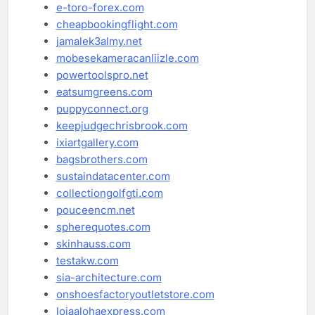
e-toro-forex.com
cheapbookingflight.com
jamalek3almy.net
mobesekameracanliizle.com
powertoolspro.net
eatsumgreens.com
puppyconnect.org
keepjudgechrisbrook.com
ixiartgallery.com
bagsbrothers.com
sustaindatacenter.com
collectiongolfgti.com
pouceencm.net
spherequotes.com
skinhauss.com
testakw.com
sia-architecture.com
onshoesfactoryoutletstore.com
lojaalohaexpress.com