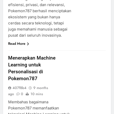
efisiensi, privasi, dan relevansi,
Pokemon787 berhasil menciptakan
ekosistem yang bukan hanya
cerdas secara teknologi, tetapi
juga memahami manusia sebagai
pusat dari seluruh inovasinya.
Read More
Menerapkan Machine
Learning untuk
Personalisasi di
Pokemon787
407f8b4
9 months
ago
0
10 mins
Membahas bagaimana
Pokemon787 memanfaatkan