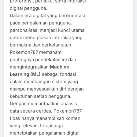
preferensi, perilaku, serta interaksi
digital pengguna.
Dalam era digital yang berorientasi
pada pengalaman pengguna,
personalisasi menjadi kunci utama
untuk menciptakan interaksi yang
bermakna dan berkelanjutan.
Pokemon787 memahami
pentingnya pendekatan ini dan
mengintegrasikan
Machine
Learning (ML)
sebagai fondasi
dalam membangun sistem yang
mampu menyesuaikan diri dengan
kebutuhan setiap pengguna.
Dengan memanfaatkan analisis
data secara cerdas, Pokemon787
tidak hanya menampilkan konten
yang relevan, tetapi juga
menciptakan pengalaman digital