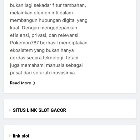
bukan lagi sekadar fitur tambahan,
melainkan elemen inti dalam
membangun hubungan digital yang
kuat. Dengan mengedepankan
efisiensi, privasi, dan relevansi,
Pokemon787 berhasil menciptakan
ekosistem yang bukan hanya
cerdas secara teknologi, tetapi
juga memahami manusia sebagai
pusat dari seluruh inovasinya.
Read More
SITUS LINK SLOT GACOR
link slot