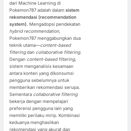
dari Machine Learning di
Pokemon787 adalah dalam
sistem
rekomendasi (recommendation
system).
Mengadopsi pendekatan
hybrid recommendation
,
Pokemon787 menggabungkan dua
teknik utama—
content-based
filtering
dan
collaborative filtering.
Dengan
content-based filtering
,
sistem menganalisis kesamaan
antara konten yang dikonsumsi
pengguna sebelumnya untuk
memberikan rekomendasi serupa.
Sementara
collaborative filtering
bekerja dengan mempelajari
preferensi pengguna lain yang
memiliki perilaku mirip. Kombinasi
keduanya menghasilkan
rekomendasi yang akurat dan