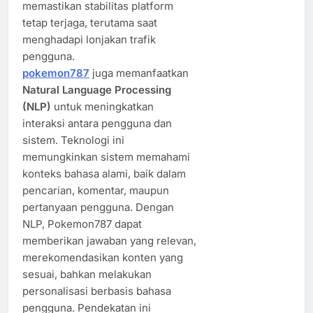
memastikan stabilitas platform
tetap terjaga, terutama saat
menghadapi lonjakan trafik
pengguna.
pokemon787
juga memanfaatkan
Natural Language Processing
(NLP)
untuk meningkatkan
interaksi antara pengguna dan
sistem. Teknologi ini
memungkinkan sistem memahami
konteks bahasa alami, baik dalam
pencarian, komentar, maupun
pertanyaan pengguna. Dengan
NLP, Pokemon787 dapat
memberikan jawaban yang relevan,
merekomendasikan konten yang
sesuai, bahkan melakukan
personalisasi berbasis bahasa
pengguna. Pendekatan ini