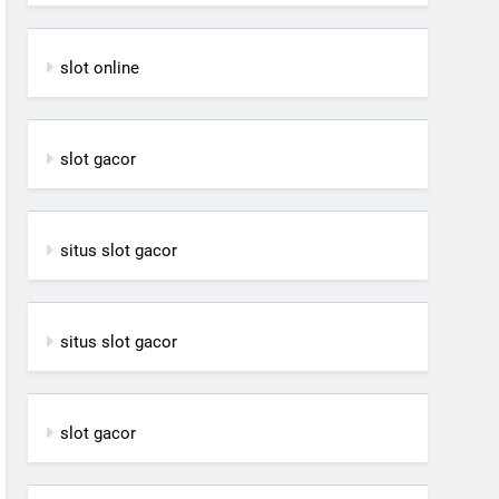
slot online
slot gacor
situs slot gacor
situs slot gacor
slot gacor