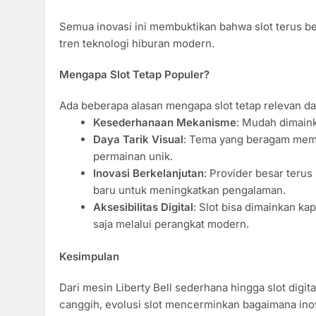
Semua inovasi ini membuktikan bahwa slot terus b
tren teknologi hiburan modern.
Mengapa Slot Tetap Populer?
Ada beberapa alasan mengapa slot tetap relevan da
Kesederhanaan Mekanisme
: Mudah dimaink
Daya Tarik Visual
: Tema yang beragam mem
permainan unik.
Inovasi Berkelanjutan
: Provider besar terus
baru untuk meningkatkan pengalaman.
Aksesibilitas Digital
: Slot bisa dimainkan ka
saja melalui perangkat modern.
Kesimpulan
Dari mesin Liberty Bell sederhana hingga slot digit
canggih, evolusi slot mencerminkan bagaimana in