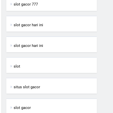
slot gacor 777
slot gacor hari ini
slot gacor hari ini
slot
situs slot gacor
slot gacor