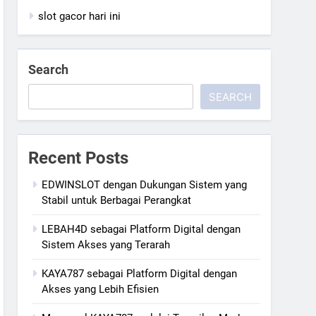
slot gacor hari ini
Search
SEARCH
Recent Posts
EDWINSLOT dengan Dukungan Sistem yang
Stabil untuk Berbagai Perangkat
LEBAH4D sebagai Platform Digital dengan
Sistem Akses yang Terarah
KAYA787 sebagai Platform Digital dengan
Akses yang Lebih Efisien