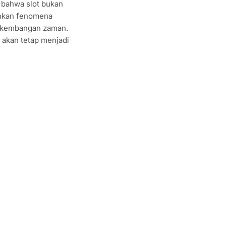
 bahwa slot bukan
inkan fenomena
rkembangan zaman.
 akan tetap menjadi
.