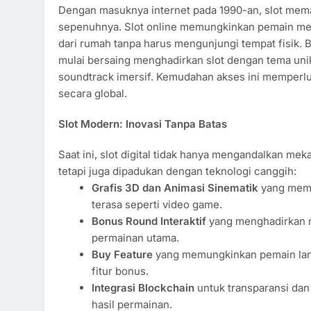
Dengan masuknya internet pada 1990-an, slot memas
sepenuhnya. Slot online memungkinkan pemain me
dari rumah tanpa harus mengunjungi tempat fisik. 
mulai bersaing menghadirkan slot dengan tema unik
soundtrack imersif. Kemudahan akses ini memperl
secara global.
Slot Modern: Inovasi Tanpa Batas
Saat ini, slot digital tidak hanya mengandalkan me
tetapi juga dipadukan dengan teknologi canggih:
Grafis 3D dan Animasi Sinematik
yang memb
terasa seperti video game.
Bonus Round Interaktif
yang menghadirkan 
permainan utama.
Buy Feature
yang memungkinkan pemain la
fitur bonus.
Integrasi Blockchain
untuk transparansi da
hasil permainan.