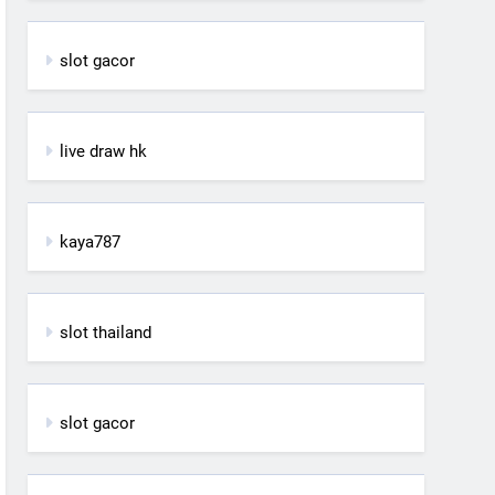
slot gacor
live draw hk
kaya787
slot thailand
slot gacor