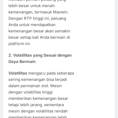
lebih besar untuk meraih
kemenangan, termasuk Maxwin.
Dengan RTP tinggi ini, peluang
Anda untuk mendapatkan
kemenangan besar akan semakin
besar setiap kali Anda bermain di
platform ini.
2. Volatilitas yang Sesuai dengan
Gaya Bermain
Volatilitas
mengacu pada seberapa
sering kemenangan bisa terjadi
dalam permainan slot. Mesin
dengan volatilitas tinggi
memberikan kemenangan besar
tetapi lebih jarang, sementara
mesin dengan volatilitas rendah
memberikan kemenangan lebih