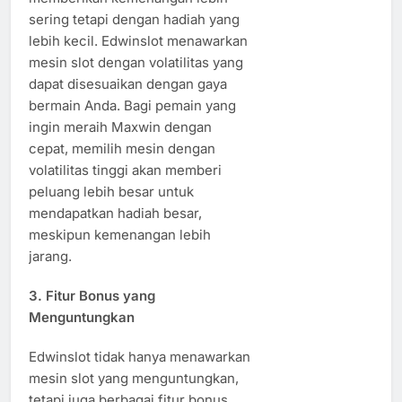
sering tetapi dengan hadiah yang
lebih kecil. Edwinslot menawarkan
mesin slot dengan volatilitas yang
dapat disesuaikan dengan gaya
bermain Anda. Bagi pemain yang
ingin meraih Maxwin dengan
cepat, memilih mesin dengan
volatilitas tinggi akan memberi
peluang lebih besar untuk
mendapatkan hadiah besar,
meskipun kemenangan lebih
jarang.
3. Fitur Bonus yang
Menguntungkan
Edwinslot tidak hanya menawarkan
mesin slot yang menguntungkan,
tetapi juga berbagai fitur bonus