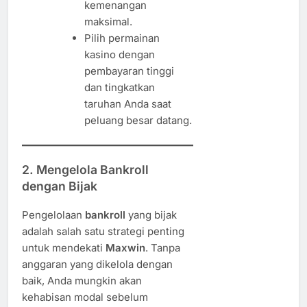
kemenangan
maksimal.
Pilih permainan
kasino dengan
pembayaran tinggi
dan tingkatkan
taruhan Anda saat
peluang besar datang.
2. Mengelola Bankroll
dengan Bijak
Pengelolaan
bankroll
yang bijak
adalah salah satu strategi penting
untuk mendekati
Maxwin
. Tanpa
anggaran yang dikelola dengan
baik, Anda mungkin akan
kehabisan modal sebelum