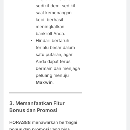
sedikit demi sedikit
saat kemenangan
kecil berhasil
meningkatkan
bankroll Anda.
Hindari bertaruh
terlalu besar dalam
satu putaran, agar
Anda dapat terus
bermain dan menjaga
peluang menuju
Maxwin
.
3. Memanfaatkan Fitur
Bonus dan Promosi
HORAS88
menawarkan berbagai
bonus
dan
promosi
yang bisa