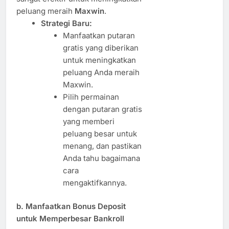
peluang meraih
Maxwin
.
Strategi Baru:
Manfaatkan putaran
gratis yang diberikan
untuk meningkatkan
peluang Anda meraih
Maxwin.
Pilih permainan
dengan putaran gratis
yang memberi
peluang besar untuk
menang, dan pastikan
Anda tahu bagaimana
cara
mengaktifkannya.
b. Manfaatkan Bonus Deposit
untuk Memperbesar Bankroll