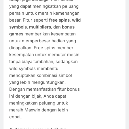
yang dapat meningkatkan peluang
pemain untuk meraih kemenangan
besar. Fitur seperti
free spins
,
wild
symbols
,
multipliers
, dan
bonus
games
memberikan kesempatan
untuk memperbesar hadiah yang
didapatkan. Free spins memberi
kesempatan untuk memutar mesin
tanpa biaya tambahan, sedangkan
wild symbols membantu
menciptakan kombinasi simbol
yang lebih menguntungkan.
Dengan memanfaatkan fitur bonus
ini dengan bijak, Anda dapat
meningkatkan peluang untuk
meraih Maxwin dengan lebih
cepat.