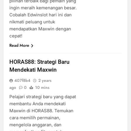
pilihan terbaik bagi pemain yang
ingin meraih kemenangan besar.
Cobalah Edwinslot hari ini dan
nikmati peluang untuk
mendapatkan Maxwin dengan
cepat!
Read More
HORAS88: Strategi Baru
Mendekati Maxwin
407f8b4
2 years
ago
0
10 mins
Pelajari strategi baru yang dapat
membantu Anda mendekati
Maxwin di HORAS88. Temukan
cara memilih permainan,
mengelola anggaran, dan