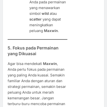
Anda pada permainan
yang menawarkan
simbol
wild
atau
scatter
yang dapat
meningkatkan
peluang
Maxwin
.
5. Fokus pada Permainan
yang Dikuasai
Agar bisa mendekati
Maxwin
,
Anda perlu fokus pada permainan
yang paling Anda kuasai. Semakin
familiar Anda dengan aturan dan
strategi permainan, semakin besar
peluang Anda untuk meraih
kemenangan besar. Jangan
terburu-buru mencoba permainan