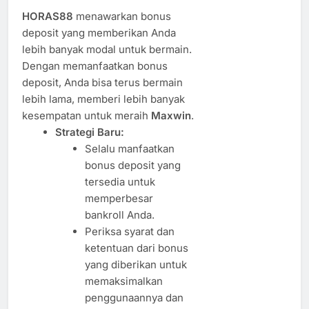
HORAS88
menawarkan bonus
deposit yang memberikan Anda
lebih banyak modal untuk bermain.
Dengan memanfaatkan bonus
deposit, Anda bisa terus bermain
lebih lama, memberi lebih banyak
kesempatan untuk meraih
Maxwin
.
Strategi Baru:
Selalu manfaatkan
bonus deposit yang
tersedia untuk
memperbesar
bankroll Anda.
Periksa syarat dan
ketentuan dari bonus
yang diberikan untuk
memaksimalkan
penggunaannya dan