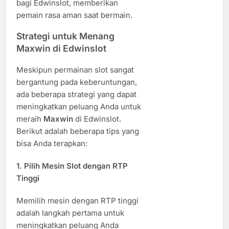
bagi Edwinslot, memberikan
pemain rasa aman saat bermain.
Strategi untuk Menang
Maxwin di Edwinslot
Meskipun permainan slot sangat
bergantung pada keberuntungan,
ada beberapa strategi yang dapat
meningkatkan peluang Anda untuk
meraih
Maxwin
di Edwinslot.
Berikut adalah beberapa tips yang
bisa Anda terapkan:
1. Pilih Mesin Slot dengan RTP
Tinggi
Memilih mesin dengan RTP tinggi
adalah langkah pertama untuk
meningkatkan peluang Anda