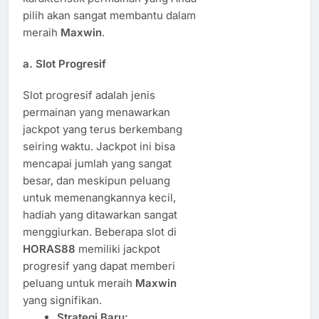
pilih akan sangat membantu dalam
meraih
Maxwin
.
a. Slot Progresif
Slot progresif adalah jenis
permainan yang menawarkan
jackpot yang terus berkembang
seiring waktu. Jackpot ini bisa
mencapai jumlah yang sangat
besar, dan meskipun peluang
untuk memenangkannya kecil,
hadiah yang ditawarkan sangat
menggiurkan. Beberapa slot di
HORAS88
memiliki jackpot
progresif yang dapat memberi
peluang untuk meraih
Maxwin
yang signifikan.
Strategi Baru: