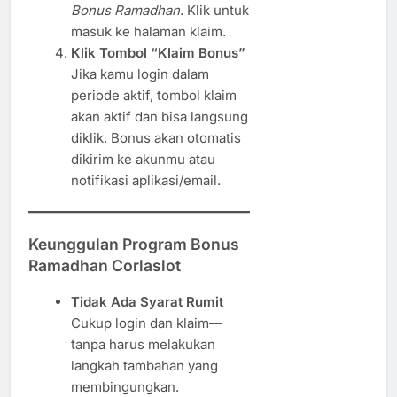
Bonus Ramadhan
. Klik untuk
masuk ke halaman klaim.
Klik Tombol “Klaim Bonus”
Jika kamu login dalam
periode aktif, tombol klaim
akan aktif dan bisa langsung
diklik. Bonus akan otomatis
dikirim ke akunmu atau
notifikasi aplikasi/email.
Keunggulan Program Bonus
Ramadhan Corlaslot
Tidak Ada Syarat Rumit
Cukup login dan klaim—
tanpa harus melakukan
langkah tambahan yang
membingungkan.