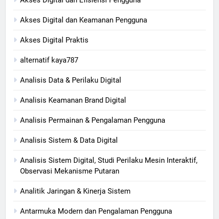
Akses Digital dan Efisiensi Pengguna
Akses Digital dan Keamanan Pengguna
Akses Digital Praktis
alternatif kaya787
Analisis Data & Perilaku Digital
Analisis Keamanan Brand Digital
Analisis Permainan & Pengalaman Pengguna
Analisis Sistem & Data Digital
Analisis Sistem Digital, Studi Perilaku Mesin Interaktif,
Observasi Mekanisme Putaran
Analitik Jaringan & Kinerja Sistem
Antarmuka Modern dan Pengalaman Pengguna