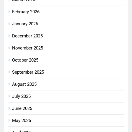
February 2026
January 2026
December 2025
November 2025
October 2025
September 2025
August 2025
July 2025
June 2025
May 2025