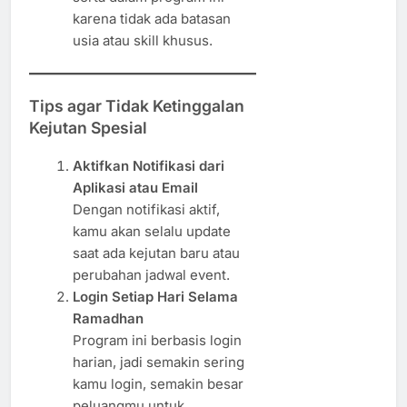
karena tidak ada batasan
usia atau skill khusus.
Tips agar Tidak Ketinggalan
Kejutan Spesial
Aktifkan Notifikasi dari
Aplikasi atau Email
Dengan notifikasi aktif,
kamu akan selalu update
saat ada kejutan baru atau
perubahan jadwal event.
Login Setiap Hari Selama
Ramadhan
Program ini berbasis login
harian, jadi semakin sering
kamu login, semakin besar
peluangmu untuk