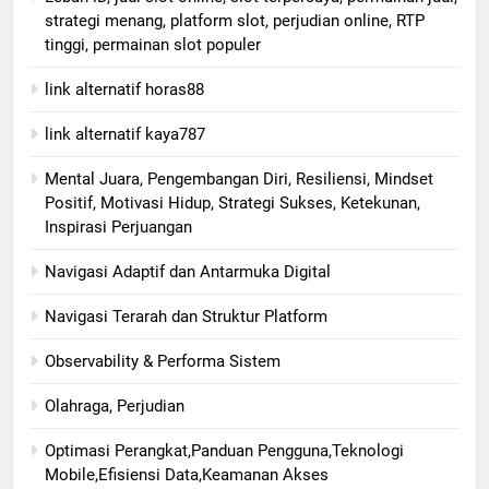
strategi menang, platform slot, perjudian online, RTP
tinggi, permainan slot populer
link alternatif horas88
link alternatif kaya787
Mental Juara, Pengembangan Diri, Resiliensi, Mindset
Positif, Motivasi Hidup, Strategi Sukses, Ketekunan,
Inspirasi Perjuangan
Navigasi Adaptif dan Antarmuka Digital
Navigasi Terarah dan Struktur Platform
Observability & Performa Sistem
Olahraga, Perjudian
Optimasi Perangkat,Panduan Pengguna,Teknologi
Mobile,Efisiensi Data,Keamanan Akses