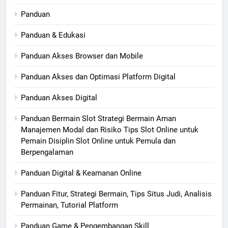
Panduan
Panduan & Edukasi
Panduan Akses Browser dan Mobile
Panduan Akses dan Optimasi Platform Digital
Panduan Akses Digital
Panduan Bermain Slot Strategi Bermain Aman
Manajemen Modal dan Risiko Tips Slot Online untuk
Pemain Disiplin Slot Online untuk Pemula dan
Berpengalaman
Panduan Digital & Keamanan Online
Panduan Fitur, Strategi Bermain, Tips Situs Judi, Analisis
Permainan, Tutorial Platform
Panduan Game & Pengembangan Skill