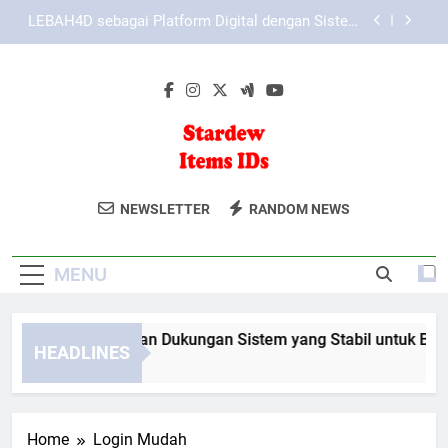
Skip
KAYA787 sebagai Platform Digital dengan Akses
to
yang Lebih Efisien
content
Mengenal KAYA787 melalui Tampilan Modern dan
Mudah Dipahami
EDWINSLOT dengan Dukungan Sistem yang Stabil
untuk Berbagai Perangkat
LEBAH4D sebagai Platform Digital dengan Sistem
Akses yang Terarah
Stardew Items
Temukan Daftar Lengkap Item Dan ID Di
KAYA787 sebagai Platform Digital dengan Akses
NEWSLETTER
RANDOM NEWS
yang Lebih Efisien
IDs
Stardew Valley. Panduan Mudah Untuk
Mengenal KAYA787 melalui Tampilan Modern dan
Petualangan Permainan Anda.
Mudah Dipahami
MENU
WINSLOT dengan Dukungan Sistem yang Stabil untuk Berbaga
HEADLINES
Weeks Ago
Home
Login Mudah