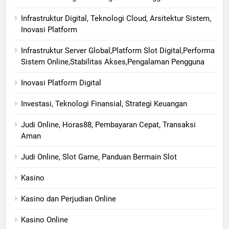
Infrastruktur Digital, Teknologi Cloud, Arsitektur Sistem,
Inovasi Platform
Infrastruktur Server Global,Platform Slot Digital,Performa
Sistem Online,Stabilitas Akses,Pengalaman Pengguna
Inovasi Platform Digital
Investasi, Teknologi Finansial, Strategi Keuangan
Judi Online, Horas88, Pembayaran Cepat, Transaksi
Aman
Judi Online, Slot Game, Panduan Bermain Slot
Kasino
Kasino dan Perjudian Online
Kasino Online