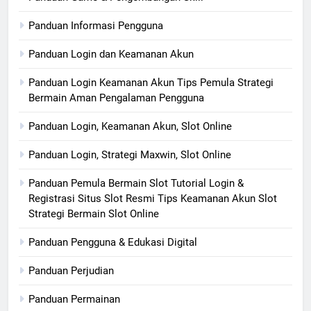
Panduan Informasi Pengguna
Panduan Login dan Keamanan Akun
Panduan Login Keamanan Akun Tips Pemula Strategi
Bermain Aman Pengalaman Pengguna
Panduan Login, Keamanan Akun, Slot Online
Panduan Login, Strategi Maxwin, Slot Online
Panduan Pemula Bermain Slot Tutorial Login &
Registrasi Situs Slot Resmi Tips Keamanan Akun Slot
Strategi Bermain Slot Online
Panduan Pengguna & Edukasi Digital
Panduan Perjudian
Panduan Permainan