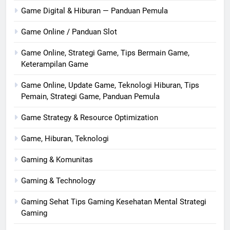
Game Digital & Hiburan — Panduan Pemula
Game Online / Panduan Slot
Game Online, Strategi Game, Tips Bermain Game,
Keterampilan Game
Game Online, Update Game, Teknologi Hiburan, Tips
Pemain, Strategi Game, Panduan Pemula
Game Strategy & Resource Optimization
Game, Hiburan, Teknologi
Gaming & Komunitas
Gaming & Technology
Gaming Sehat Tips Gaming Kesehatan Mental Strategi
Gaming