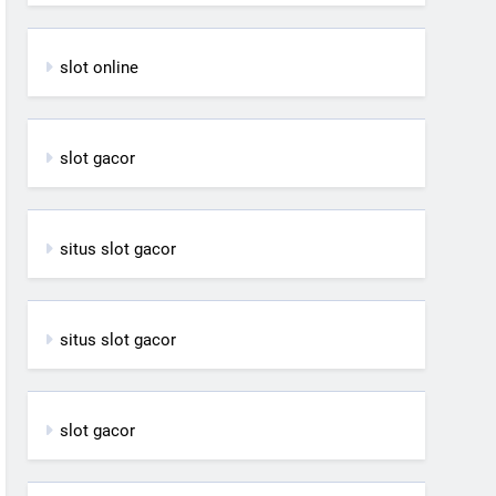
slot online
slot gacor
situs slot gacor
situs slot gacor
slot gacor