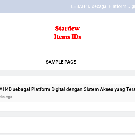
LEBAH4D sebagai Platform Digi
KAYA787 sebagai Platform Di
Mengenal KAYA787 melalui 
rdew Items IDs
EDWINSLOT dengan Dukungan Sistem y
aftar Lengkap Item Dan ID Di Stardew Valley. Panduan Mudah
LEBAH4D sebagai Platform Digi
SAMPLE PAGE
KAYA787 sebagai Platform Di
Mengenal KAYA787 melalui 
 Platform Digital dengan Sistem Akses yang Terarah
K
2 