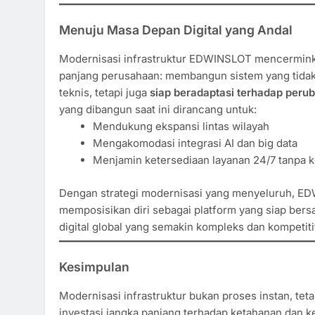
Menuju Masa Depan Digital yang Andal
Modernisasi infrastruktur EDWINSLOT mencerminka
panjang perusahaan: membangun sistem yang tidak
teknis, tetapi juga
siap beradaptasi terhadap peru
yang dibangun saat ini dirancang untuk:
Mendukung ekspansi lintas wilayah
Mengakomodasi integrasi AI dan big data
Menjamin ketersediaan layanan 24/7 tanpa 
Dengan strategi modernisasi yang menyeluruh, 
memposisikan diri sebagai platform yang siap bers
digital global yang semakin kompleks dan kompetiti
Kesimpulan
Modernisasi infrastruktur bukan proses instan, te
investasi jangka panjang terhadap ketahanan dan k