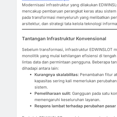
Modernisasi infrastruktur yang dilakukan EDWINSL
mencakup pembaruan perangkat keras atau sistem b
pada transformasi menyeluruh yang melibatkan pen
arsitektur, dan strategi tata kelola teknologi informa
Tantangan Infrastruktur Konvensional
Sebelum transformasi, infrastruktur EDWINSLOT 
monolitik yang mulai kehilangan efisiensi di tenga
lintas data dan permintaan pengguna. Beberapa ta
dihadapi antara lain:
Kurangnya skalabilitas:
Penambahan fitur a
kapasitas sering kali memerlukan perubaha
sistem.
Pemeliharaan sulit:
Gangguan pada satu ko
memengaruhi keseluruhan layanan.
Respons lambat terhadap perubahan pasar 