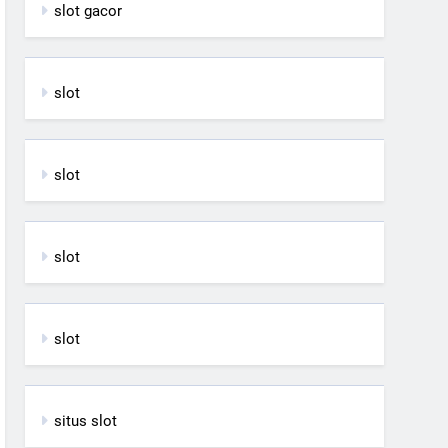
slot gacor
slot
slot
slot
slot
situs slot