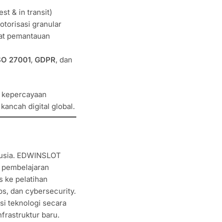
est & in transit)
otorisasi granular
lat pemantauan
SO 27001
,
GDPR
, dan
 kepercayaan
ancah digital global.
anusia. EDWINSLOT
a pembelajaran
s ke pelatihan
ps, dan cybersecurity.
si teknologi secara
frastruktur baru.