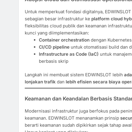
Untuk memperkuat fondasi digitalnya, EDWINSLO
sebagian besar infrastruktur ke
platform cloud hyb
fleksibilitas cloud publik dan keamanan infrastruktu
kunci yang diimplementasikan:
Container orchestration
dengan Kubernetes
CI/CD pipeline
untuk otomatisasi build dan 
Infrastructure as Code (IaC)
untuk manajem
berbasis skrip
Langkah ini membuat sistem EDWINSLOT lebih
ada
lonjakan trafik
dan
lebih efisien secara biaya oper
Keamanan dan Keandalan Berbasis Standar
Modernisasi infrastruktur juga berfokus pada peni
keamanan. EDWINSLOT menanamkan prinsip
secu
berarti keamanan sudah dipikirkan sejak tahap awa