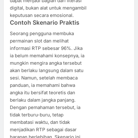
dapat menjadi bagian dari literasi
digital, bukan alat untuk mengambil
keputusan secara emosional.
Contoh Skenario Praktis
Seorang pengguna membuka
permainan slot dan melihat
informasi RTP sebesar 96%. Jika
ia belum memahami konsepnya, ia
mungkin mengira angka tersebut
akan berlaku langsung dalam satu
sesi. Namun, setelah membaca
panduan, ia memahami bahwa
angka itu bersifat teoretis dan
berlaku dalam jangka panjang.
Dengan pemahaman tersebut, ia
tidak terburu-buru, tetap
membatasi waktu, dan tidak
menjadikan RTP sebagai dasar
harapan berlebihan. Skenario ini