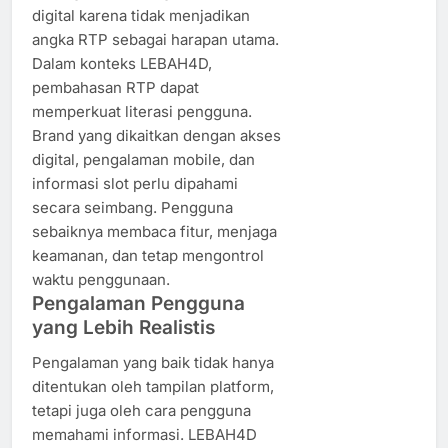
digital karena tidak menjadikan
angka RTP sebagai harapan utama.
Dalam konteks LEBAH4D,
pembahasan RTP dapat
memperkuat literasi pengguna.
Brand yang dikaitkan dengan akses
digital, pengalaman mobile, dan
informasi slot perlu dipahami
secara seimbang. Pengguna
sebaiknya membaca fitur, menjaga
keamanan, dan tetap mengontrol
waktu penggunaan.
Pengalaman Pengguna
yang Lebih Realistis
Pengalaman yang baik tidak hanya
ditentukan oleh tampilan platform,
tetapi juga oleh cara pengguna
memahami informasi. LEBAH4D