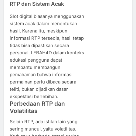
RTP dan Sistem Acak
Slot digital biasanya menggunakan
sistem acak dalam menentukan
hasil. Karena itu, meskipun
informasi RTP tersedia, hasil tetap
tidak bisa dipastikan secara
personal. LEBAH4D dalam konteks
edukasi pengguna dapat
membantu membangun
pemahaman bahwa informasi
permainan perlu dibaca secara
teliti, bukan dijadikan dasar
ekspektasi berlebihan.
Perbedaan RTP dan
Volatilitas
Selain RTP, ada istilah lain yang
sering muncul, yaitu volatilitas.