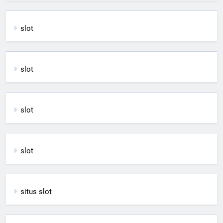
slot
slot
slot
slot
situs slot