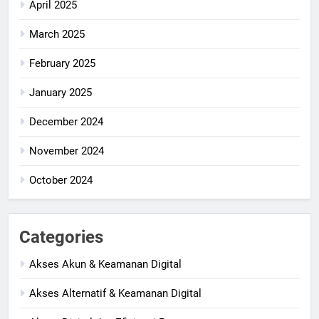
April 2025
March 2025
February 2025
January 2025
December 2024
November 2024
October 2024
Categories
Akses Akun & Keamanan Digital
Akses Alternatif & Keamanan Digital