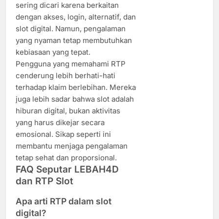
sering dicari karena berkaitan
dengan akses, login, alternatif, dan
slot digital. Namun, pengalaman
yang nyaman tetap membutuhkan
kebiasaan yang tepat.
Pengguna yang memahami RTP
cenderung lebih berhati-hati
terhadap klaim berlebihan. Mereka
juga lebih sadar bahwa slot adalah
hiburan digital, bukan aktivitas
yang harus dikejar secara
emosional. Sikap seperti ini
membantu menjaga pengalaman
tetap sehat dan proporsional.
FAQ Seputar LEBAH4D
dan RTP Slot
Apa arti RTP dalam slot
digital?