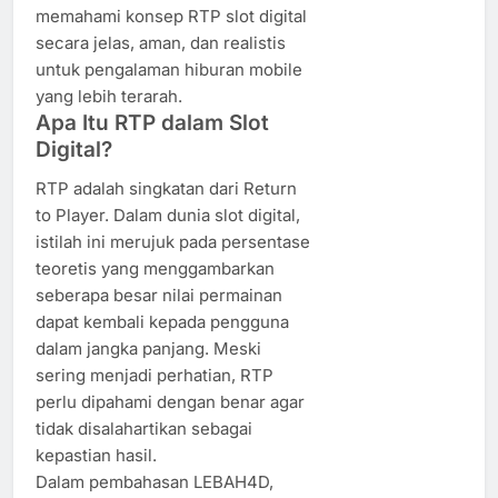
memahami konsep RTP slot digital
secara jelas, aman, dan realistis
untuk pengalaman hiburan mobile
yang lebih terarah.
Apa Itu RTP dalam Slot
Digital?
RTP adalah singkatan dari Return
to Player. Dalam dunia slot digital,
istilah ini merujuk pada persentase
teoretis yang menggambarkan
seberapa besar nilai permainan
dapat kembali kepada pengguna
dalam jangka panjang. Meski
sering menjadi perhatian, RTP
perlu dipahami dengan benar agar
tidak disalahartikan sebagai
kepastian hasil.
Dalam pembahasan LEBAH4D,