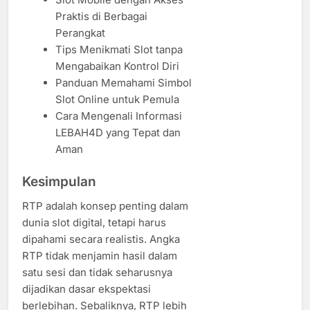
Praktis di Berbagai
Perangkat
Tips Menikmati Slot tanpa
Mengabaikan Kontrol Diri
Panduan Memahami Simbol
Slot Online untuk Pemula
Cara Mengenali Informasi
LEBAH4D yang Tepat dan
Aman
Kesimpulan
RTP adalah konsep penting dalam
dunia slot digital, tetapi harus
dipahami secara realistis. Angka
RTP tidak menjamin hasil dalam
satu sesi dan tidak seharusnya
dijadikan dasar ekspektasi
berlebihan. Sebaliknya, RTP lebih