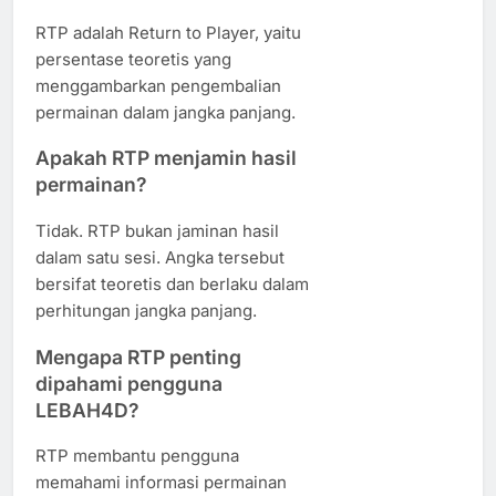
RTP adalah Return to Player, yaitu
persentase teoretis yang
menggambarkan pengembalian
permainan dalam jangka panjang.
Apakah RTP menjamin hasil
permainan?
Tidak. RTP bukan jaminan hasil
dalam satu sesi. Angka tersebut
bersifat teoretis dan berlaku dalam
perhitungan jangka panjang.
Mengapa RTP penting
dipahami pengguna
LEBAH4D?
RTP membantu pengguna
memahami informasi permainan