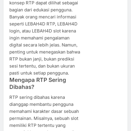
konsep RTP dapat dilihat sebagai
bagian dari edukasi pengguna.
Banyak orang mencari informasi
seperti LEBAH4D RTP, LEBAH4D
login, atau LEBAH4D slot karena
ingin memahami pengalaman
digital secara lebih jelas. Namun,
penting untuk menegaskan bahwa
RTP bukan janji, bukan prediksi
sesi tertentu, dan bukan ukuran
pasti untuk setiap pengguna.
Mengapa RTP Sering
Dibahas?
RTP sering dibahas karena
dianggap membantu pengguna
memahami karakter dasar sebuah
permainan. Misalnya, sebuah slot
memiliki RTP tertentu yang