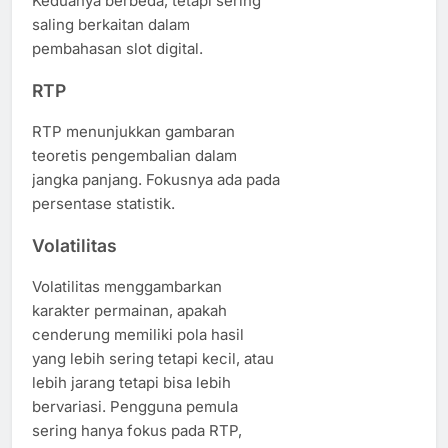
Keduanya berbeda, tetapi sering
saling berkaitan dalam
pembahasan slot digital.
RTP
RTP menunjukkan gambaran
teoretis pengembalian dalam
jangka panjang. Fokusnya ada pada
persentase statistik.
Volatilitas
Volatilitas menggambarkan
karakter permainan, apakah
cenderung memiliki pola hasil
yang lebih sering tetapi kecil, atau
lebih jarang tetapi bisa lebih
bervariasi. Pengguna pemula
sering hanya fokus pada RTP,