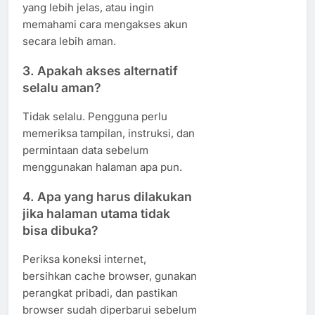
yang lebih jelas, atau ingin
memahami cara mengakses akun
secara lebih aman.
3. Apakah akses alternatif
selalu aman?
Tidak selalu. Pengguna perlu
memeriksa tampilan, instruksi, dan
permintaan data sebelum
menggunakan halaman apa pun.
4. Apa yang harus dilakukan
jika halaman utama tidak
bisa dibuka?
Periksa koneksi internet,
bersihkan cache browser, gunakan
perangkat pribadi, dan pastikan
browser sudah diperbarui sebelum