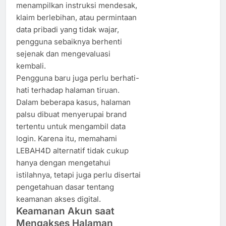
menampilkan instruksi mendesak,
klaim berlebihan, atau permintaan
data pribadi yang tidak wajar,
pengguna sebaiknya berhenti
sejenak dan mengevaluasi
kembali.
Pengguna baru juga perlu berhati-
hati terhadap halaman tiruan.
Dalam beberapa kasus, halaman
palsu dibuat menyerupai brand
tertentu untuk mengambil data
login. Karena itu, memahami
LEBAH4D alternatif tidak cukup
hanya dengan mengetahui
istilahnya, tetapi juga perlu disertai
pengetahuan dasar tentang
keamanan akses digital.
Keamanan Akun saat
Mengakses Halaman