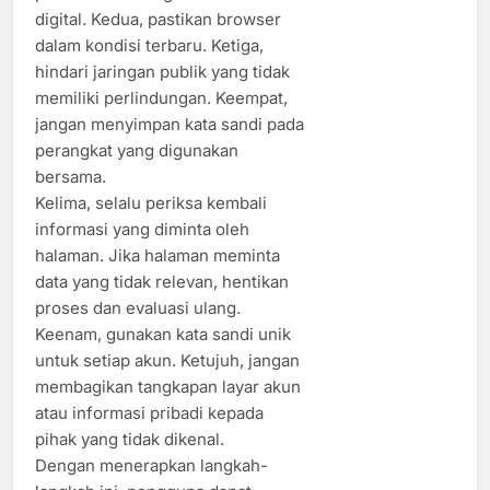
digital. Kedua, pastikan browser
dalam kondisi terbaru. Ketiga,
hindari jaringan publik yang tidak
memiliki perlindungan. Keempat,
jangan menyimpan kata sandi pada
perangkat yang digunakan
bersama.
Kelima, selalu periksa kembali
informasi yang diminta oleh
halaman. Jika halaman meminta
data yang tidak relevan, hentikan
proses dan evaluasi ulang.
Keenam, gunakan kata sandi unik
untuk setiap akun. Ketujuh, jangan
membagikan tangkapan layar akun
atau informasi pribadi kepada
pihak yang tidak dikenal.
Dengan menerapkan langkah-