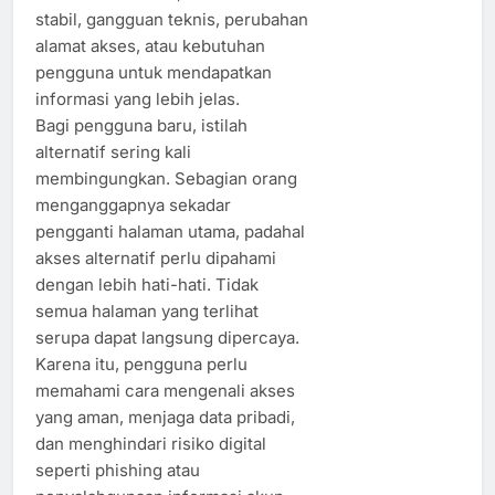
stabil, gangguan teknis, perubahan
alamat akses, atau kebutuhan
pengguna untuk mendapatkan
informasi yang lebih jelas.
Bagi pengguna baru, istilah
alternatif sering kali
membingungkan. Sebagian orang
menganggapnya sekadar
pengganti halaman utama, padahal
akses alternatif perlu dipahami
dengan lebih hati-hati. Tidak
semua halaman yang terlihat
serupa dapat langsung dipercaya.
Karena itu, pengguna perlu
memahami cara mengenali akses
yang aman, menjaga data pribadi,
dan menghindari risiko digital
seperti phishing atau