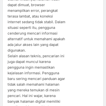
dapat dimuat, browser
menampilkan error, perangkat
terasa lambat, atau koneksi
internet sedang tidak stabil. Dalam
situasi seperti itu, pengguna
cenderung mencari informasi
alternatif untuk memahami apakah
ada jalur akses lain yang dapat
digunakan.
Selain alasan teknis, pencarian ini
juga dapat muncul karena
pengguna ingin memastikan
kejelasan informasi. Pengguna
baru sering mencari panduan agar
tidak salah memahami halaman
yang mereka temukan di mesin
pencari. Hal ini wajar, karena
banyak halaman digital memiliki