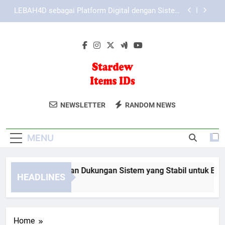
Skip
KAYA787 sebagai Platform Digital dengan Akses
to
yang Lebih Efisien
content
Mengenal KAYA787 melalui Tampilan Modern dan
Mudah Dipahami
EDWINSLOT dengan Dukungan Sistem yang Stabil
untuk Berbagai Perangkat
LEBAH4D sebagai Platform Digital dengan Sistem
Akses yang Terarah
Stardew Items
Temukan Daftar Lengkap Item Dan ID Di
KAYA787 sebagai Platform Digital dengan Akses
NEWSLETTER
RANDOM NEWS
yang Lebih Efisien
IDs
Stardew Valley. Panduan Mudah Untuk
Mengenal KAYA787 melalui Tampilan Modern dan
Petualangan Permainan Anda.
Mudah Dipahami
MENU
WINSLOT dengan Dukungan Sistem yang Stabil untuk Berbaga
HEADLINES
Weeks Ago
Home