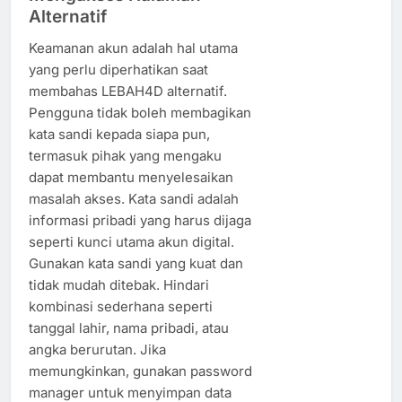
Alternatif
Keamanan akun adalah hal utama
yang perlu diperhatikan saat
membahas LEBAH4D alternatif.
Pengguna tidak boleh membagikan
kata sandi kepada siapa pun,
termasuk pihak yang mengaku
dapat membantu menyelesaikan
masalah akses. Kata sandi adalah
informasi pribadi yang harus dijaga
seperti kunci utama akun digital.
Gunakan kata sandi yang kuat dan
tidak mudah ditebak. Hindari
kombinasi sederhana seperti
tanggal lahir, nama pribadi, atau
angka berurutan. Jika
memungkinkan, gunakan password
manager untuk menyimpan data