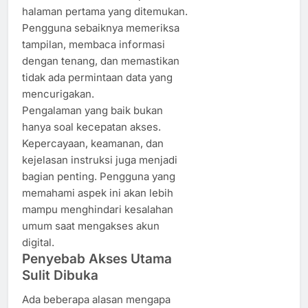
halaman pertama yang ditemukan.
Pengguna sebaiknya memeriksa
tampilan, membaca informasi
dengan tenang, dan memastikan
tidak ada permintaan data yang
mencurigakan.
Pengalaman yang baik bukan
hanya soal kecepatan akses.
Kepercayaan, keamanan, dan
kejelasan instruksi juga menjadi
bagian penting. Pengguna yang
memahami aspek ini akan lebih
mampu menghindari kesalahan
umum saat mengakses akun
digital.
Penyebab Akses Utama
Sulit Dibuka
Ada beberapa alasan mengapa