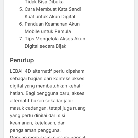
Tidak Bisa Dibuka
Cara Membuat Kata Sandi
Kuat untuk Akun Digital
Panduan Keamanan Akun
Mobile untuk Pemula
Tips Mengelola Akses Akun
Digital secara Bijak
Penutup
LEBAH4D alternatif perlu dipahami
sebagai bagian dari konteks akses
digital yang membutuhkan kehati-
hatian. Bagi pengguna baru, akses
alternatif bukan sekadar jalur
masuk cadangan, tetapi juga ruang
yang perlu dinilai dari sisi
keamanan, kejelasan, dan
pengalaman pengguna.
Dengan memahami cara mengenali