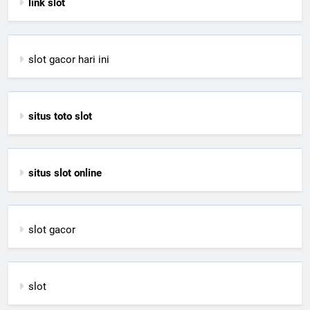
link slot
slot gacor hari ini
situs toto slot
situs slot online
slot gacor
slot