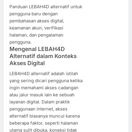
Panduan LEBAH4D alternatif untuk
pengguna baru dengan
pembahasan akses digital,
keamanan akun, verifikasi
halaman, dan pengalaman
pengguna.
Mengenal LEBAH4D
Alternatif dalam Konteks
Akses Digital
LEBAH4D alternatif adalah istilah
yang sering dicari pengguna ketika
ingin memahami akses cadangan
atau jalur masuk lain ke sebuah
layanan digital. Dalam praktik
penggunaan internet, akses
alternatif biasanya muncul karena
beberapa faktor, seperti halaman
utama sulit dibuka, koneksi tidak