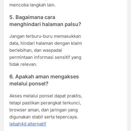
mencoba langkah lain.
5. Bagaimana cara
menghindari halaman palsu?
Jangan terburu-buru memasukkan
data, hindari halaman dengan klaim
berlebihan, dan waspadai
permintaan informasi sensitif yang
tidak relevan.
6. Apakah aman mengakses
melalui ponsel?
Akses melalui ponsel dapat praktis,
tetapi pastikan perangkat terkunci,
browser aman, dan jaringan yang
digunakan stabil serta tepercaya.
lebah4d alternatif