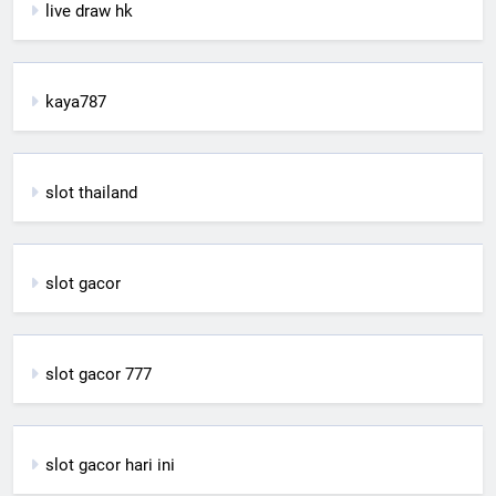
live draw hk
kaya787
slot thailand
slot gacor
slot gacor 777
slot gacor hari ini