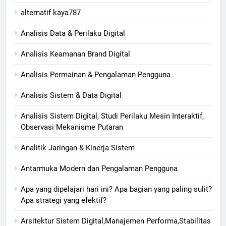
alternatif kaya787
Analisis Data & Perilaku Digital
Analisis Keamanan Brand Digital
Analisis Permainan & Pengalaman Pengguna
Analisis Sistem & Data Digital
Analisis Sistem Digital, Studi Perilaku Mesin Interaktif,
Observasi Mekanisme Putaran
Analitik Jaringan & Kinerja Sistem
Antarmuka Modern dan Pengalaman Pengguna
Apa yang dipelajari hari ini? Apa bagian yang paling sulit?
Apa strategi yang efektif?
Arsitektur Sistem Digital,Manajemen Performa,Stabilitas