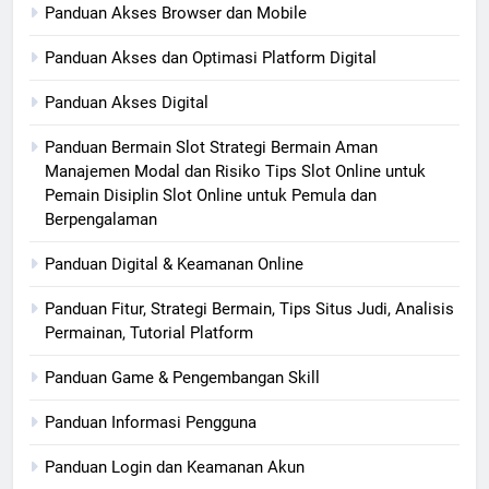
Panduan Akses Browser dan Mobile
Panduan Akses dan Optimasi Platform Digital
Panduan Akses Digital
Panduan Bermain Slot Strategi Bermain Aman
Manajemen Modal dan Risiko Tips Slot Online untuk
Pemain Disiplin Slot Online untuk Pemula dan
Berpengalaman
Panduan Digital & Keamanan Online
Panduan Fitur, Strategi Bermain, Tips Situs Judi, Analisis
Permainan, Tutorial Platform
Panduan Game & Pengembangan Skill
Panduan Informasi Pengguna
Panduan Login dan Keamanan Akun