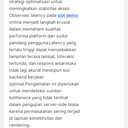
strategi optimalisasi untuk
meningkatkan stabilitas akses.
Observasi latency pada
slot demo
online menjadi langkah krusial
dalam memahami kualitas
performa platform dari sudut
pandang pengguna.Latency yang
terlalu tinggi dapat menyebabkan
tampilan terasa lambat, interaksi
tertunda, dan respons antarmuka
tidak lagi akurat meskipun sisi
backend berjalan
optimal.Pengamatan ini diperlukan
untuk mendeteksi sumber
bottleneck yang tidak terlihat
dalam pengujian server-side biasa
karena permasalahan sering terjadi
di lapisan konektivitas dan
rendering.