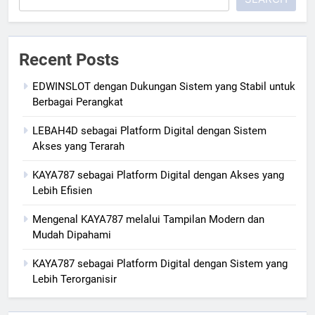
Recent Posts
EDWINSLOT dengan Dukungan Sistem yang Stabil untuk
Berbagai Perangkat
LEBAH4D sebagai Platform Digital dengan Sistem
Akses yang Terarah
KAYA787 sebagai Platform Digital dengan Akses yang
Lebih Efisien
Mengenal KAYA787 melalui Tampilan Modern dan
Mudah Dipahami
KAYA787 sebagai Platform Digital dengan Sistem yang
Lebih Terorganisir