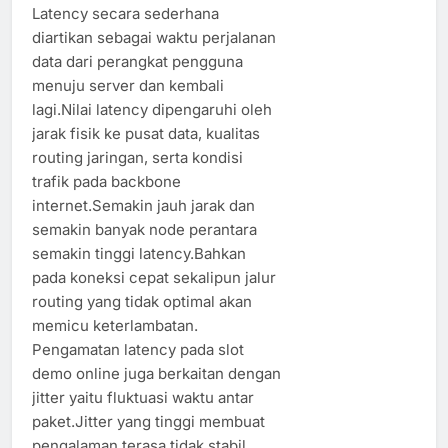
Latency secara sederhana
diartikan sebagai waktu perjalanan
data dari perangkat pengguna
menuju server dan kembali
lagi.Nilai latency dipengaruhi oleh
jarak fisik ke pusat data, kualitas
routing jaringan, serta kondisi
trafik pada backbone
internet.Semakin jauh jarak dan
semakin banyak node perantara
semakin tinggi latency.Bahkan
pada koneksi cepat sekalipun jalur
routing yang tidak optimal akan
memicu keterlambatan.
Pengamatan latency pada slot
demo online juga berkaitan dengan
jitter yaitu fluktuasi waktu antar
paket.Jitter yang tinggi membuat
pengalaman terasa tidak stabil