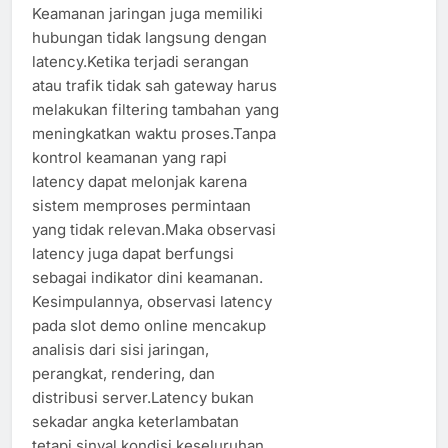
Keamanan jaringan juga memiliki
hubungan tidak langsung dengan
latency.Ketika terjadi serangan
atau trafik tidak sah gateway harus
melakukan filtering tambahan yang
meningkatkan waktu proses.Tanpa
kontrol keamanan yang rapi
latency dapat melonjak karena
sistem memproses permintaan
yang tidak relevan.Maka observasi
latency juga dapat berfungsi
sebagai indikator dini keamanan.
Kesimpulannya, observasi latency
pada slot demo online mencakup
analisis dari sisi jaringan,
perangkat, rendering, dan
distribusi server.Latency bukan
sekadar angka keterlambatan
tetapi sinyal kondisi keseluruhan