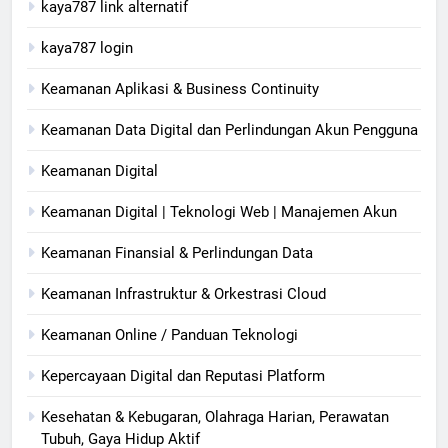
kaya787 link alternatif
kaya787 login
Keamanan Aplikasi & Business Continuity
Keamanan Data Digital dan Perlindungan Akun Pengguna
Keamanan Digital
Keamanan Digital | Teknologi Web | Manajemen Akun
Keamanan Finansial & Perlindungan Data
Keamanan Infrastruktur & Orkestrasi Cloud
Keamanan Online / Panduan Teknologi
Kepercayaan Digital dan Reputasi Platform
Kesehatan & Kebugaran, Olahraga Harian, Perawatan
Tubuh, Gaya Hidup Aktif