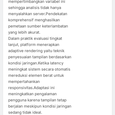
mempertimbangkan variabel ini
sehingga analisis tidak hanya
menyalahkan server.Pendekatan
komprehensif menghasilkan
pemetaan sumber keterlambatan
yang lebih akurat.
Dalam praktik evaluasi tingkat
lanjut, platform menerapkan
adaptive rendering yaitu teknik
penyesuaian tampilan berdasarkan
kondisi jaringan.Ketika latency
meningkat sistem secara otomatis
mereduksi elemen berat untuk
mempertahankan
responsivitas.Adaptasi ini
meningkatkan pengalaman
pengguna karena tampilan tetap
berjalan meskipun kondisi jaringan
sedang tidak ideal.