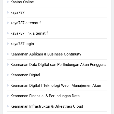
Kasino Online
kaya787
kaya787 alternatif
kaya787 link alternatif
kaya787 login
Keamanan Aplikasi & Business Continuity
Keamanan Data Digital dan Perlindungan Akun Pengguna
Keamanan Digital
Keamanan Digital | Teknologi Web | Manajemen Akun
Keamanan Finansial & Perlindungan Data
Keamanan Infrastruktur & Orkestrasi Cloud