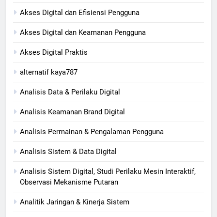
Akses Digital dan Efisiensi Pengguna
Akses Digital dan Keamanan Pengguna
Akses Digital Praktis
alternatif kaya787
Analisis Data & Perilaku Digital
Analisis Keamanan Brand Digital
Analisis Permainan & Pengalaman Pengguna
Analisis Sistem & Data Digital
Analisis Sistem Digital, Studi Perilaku Mesin Interaktif,
Observasi Mekanisme Putaran
Analitik Jaringan & Kinerja Sistem