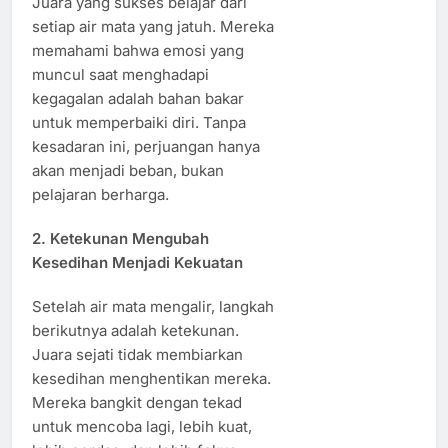
Juara yang sukses belajar dari
setiap air mata yang jatuh. Mereka
memahami bahwa emosi yang
muncul saat menghadapi
kegagalan adalah bahan bakar
untuk memperbaiki diri. Tanpa
kesadaran ini, perjuangan hanya
akan menjadi beban, bukan
pelajaran berharga.
2. Ketekunan Mengubah
Kesedihan Menjadi Kekuatan
Setelah air mata mengalir, langkah
berikutnya adalah ketekunan.
Juara sejati tidak membiarkan
kesedihan menghentikan mereka.
Mereka bangkit dengan tekad
untuk mencoba lagi, lebih kuat,