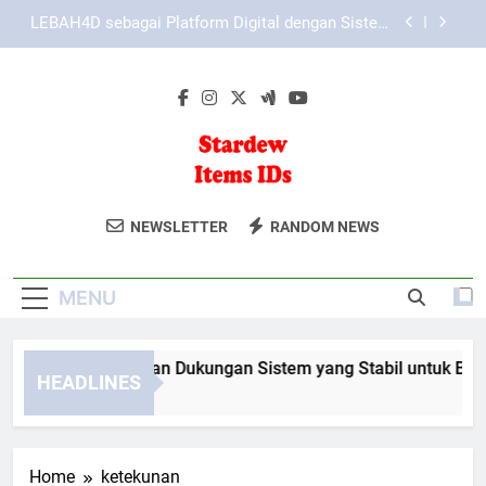
Skip
KAYA787 sebagai Platform Digital dengan Akses
to
yang Lebih Efisien
content
Mengenal KAYA787 melalui Tampilan Modern dan
Mudah Dipahami
EDWINSLOT dengan Dukungan Sistem yang Stabil
untuk Berbagai Perangkat
LEBAH4D sebagai Platform Digital dengan Sistem
Akses yang Terarah
Stardew Items
Temukan Daftar Lengkap Item Dan ID Di
KAYA787 sebagai Platform Digital dengan Akses
NEWSLETTER
RANDOM NEWS
yang Lebih Efisien
IDs
Stardew Valley. Panduan Mudah Untuk
Mengenal KAYA787 melalui Tampilan Modern dan
Petualangan Permainan Anda.
Mudah Dipahami
MENU
WINSLOT dengan Dukungan Sistem yang Stabil untuk Berbaga
HEADLINES
Weeks Ago
Home
ketekunan