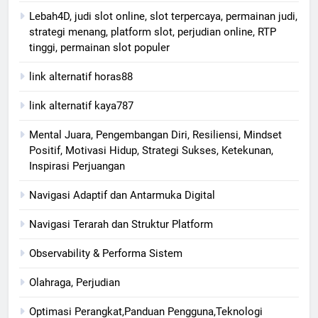
Lebah4D, judi slot online, slot terpercaya, permainan judi,
strategi menang, platform slot, perjudian online, RTP
tinggi, permainan slot populer
link alternatif horas88
link alternatif kaya787
Mental Juara, Pengembangan Diri, Resiliensi, Mindset
Positif, Motivasi Hidup, Strategi Sukses, Ketekunan,
Inspirasi Perjuangan
Navigasi Adaptif dan Antarmuka Digital
Navigasi Terarah dan Struktur Platform
Observability & Performa Sistem
Olahraga, Perjudian
Optimasi Perangkat,Panduan Pengguna,Teknologi