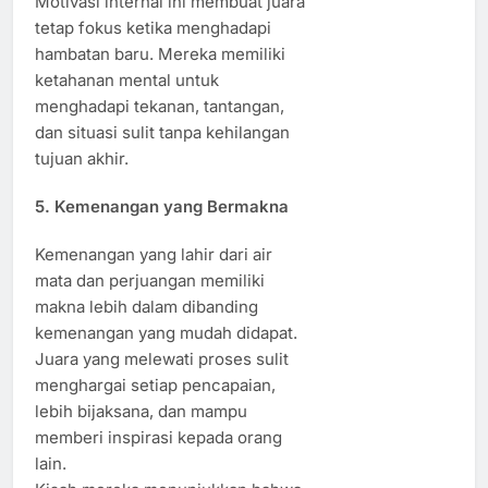
Motivasi internal ini membuat juara
tetap fokus ketika menghadapi
hambatan baru. Mereka memiliki
ketahanan mental untuk
menghadapi tekanan, tantangan,
dan situasi sulit tanpa kehilangan
tujuan akhir.
5. Kemenangan yang Bermakna
Kemenangan yang lahir dari air
mata dan perjuangan memiliki
makna lebih dalam dibanding
kemenangan yang mudah didapat.
Juara yang melewati proses sulit
menghargai setiap pencapaian,
lebih bijaksana, dan mampu
memberi inspirasi kepada orang
lain.