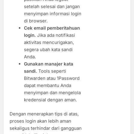
setelah selesai dan jangan
menyimpan informasi login
di browser.
Cek email pemberitahuan
login.
Jika ada notifikasi
aktivitas mencurigakan,
segera ubah kata sandi
Anda.
Gunakan manajer kata
sandi.
Tools seperti
Bitwarden atau 1Password
dapat membantu Anda
menyimpan dan mengelola
kredensial dengan aman.
Dengan menerapkan tips di atas,
proses login akan lebih aman
sekaligus terhindar dari gangguan