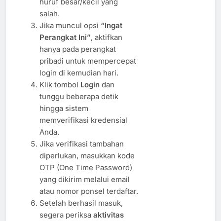
huruf besar/kecil yang
salah.
Jika muncul opsi
“Ingat
Perangkat Ini”
, aktifkan
hanya pada perangkat
pribadi untuk mempercepat
login di kemudian hari.
Klik tombol
Login
dan
tunggu beberapa detik
hingga sistem
memverifikasi kredensial
Anda.
Jika verifikasi tambahan
diperlukan, masukkan kode
OTP (One Time Password)
yang dikirim melalui email
atau nomor ponsel terdaftar.
Setelah berhasil masuk,
segera periksa
aktivitas