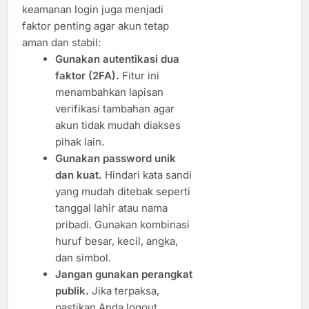
keamanan login juga menjadi
faktor penting agar akun tetap
aman dan stabil:
Gunakan autentikasi dua
faktor (2FA).
Fitur ini
menambahkan lapisan
verifikasi tambahan agar
akun tidak mudah diakses
pihak lain.
Gunakan password unik
dan kuat.
Hindari kata sandi
yang mudah ditebak seperti
tanggal lahir atau nama
pribadi. Gunakan kombinasi
huruf besar, kecil, angka,
dan simbol.
Jangan gunakan perangkat
publik.
Jika terpaksa,
pastikan Anda logout