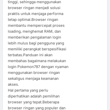
tinggi, sehingga menggunakan
browser ringan menjadi solusi
praktis untuk menjaga performa
tetap optimal.Browser ringan
membantu mempercepat proses
loading, menghemat RAM, dan
memberikan pengalaman login
lebih mulus bagi pengguna yang
memiliki perangkat berspesifikasi
terbatas.Panduan ini akan
membahas bagaimana melakukan
login Pokemon787 dengan nyaman
menggunakan browser ringan
sekaligus menjaga keamanan
akses.
Hal pertama yang perlu
diperhatikan adalah pemilihan
browser yang tepat.Beberapa
browser ringan yang populer dan