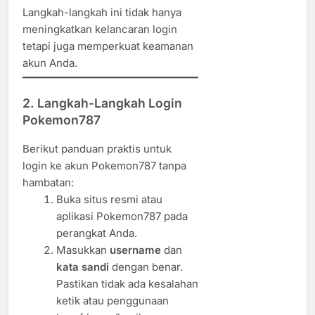
Langkah-langkah ini tidak hanya
meningkatkan kelancaran login
tetapi juga memperkuat keamanan
akun Anda.
2. Langkah-Langkah Login
Pokemon787
Berikut panduan praktis untuk
login ke akun Pokemon787 tanpa
hambatan:
Buka situs resmi atau
aplikasi Pokemon787 pada
perangkat Anda.
Masukkan
username
dan
kata sandi
dengan benar.
Pastikan tidak ada kesalahan
ketik atau penggunaan