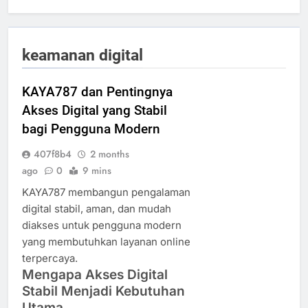
keamanan digital
KAYA787 dan Pentingnya
Akses Digital yang Stabil
bagi Pengguna Modern
407f8b4
2 months
ago
0
9 mins
KAYA787 membangun pengalaman
digital stabil, aman, dan mudah
diakses untuk pengguna modern
yang membutuhkan layanan online
terpercaya.
Mengapa Akses Digital
Stabil Menjadi Kebutuhan
Utama