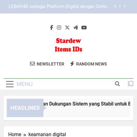
Skip
KAYA787 sebagai Platform Digital dengan Akses
to
yang Lebih Efisien
content
Mengenal KAYA787 melalui Tampilan Modern dan
Mudah Dipahami
EDWINSLOT dengan Dukungan Sistem yang Stabil
untuk Berbagai Perangkat
LEBAH4D sebagai Platform Digital dengan Sistem
Akses yang Terarah
Stardew Items
Temukan Daftar Lengkap Item Dan ID Di
KAYA787 sebagai Platform Digital dengan Akses
NEWSLETTER
RANDOM NEWS
yang Lebih Efisien
IDs
Stardew Valley. Panduan Mudah Untuk
Mengenal KAYA787 melalui Tampilan Modern dan
Petualangan Permainan Anda.
Mudah Dipahami
MENU
WINSLOT dengan Dukungan Sistem yang Stabil untuk Berbaga
HEADLINES
Weeks Ago
Home
keamanan digital