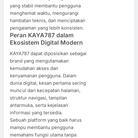
yang stabil membantu pengguna
menghemat waktu, mengurangi
hambatan teknis, dan menciptakan
pengalaman yang lebih konsisten.
Peran KAYA787 dalam
Ekosistem Digital Modern
KAYA787 dapat diposisikan sebagai
brand yang mengutamakan
kemudahan akses dan
kenyamanan pengguna. Dalam
dunia digital, kesan pertama sering
muncul dari kecepatan halaman,
struktur navigasi, tampilan
antarmuka, serta kejelasan
informasi yang tersedia.
Sebuah platform yang baik harus
mampu membantu pengguna
memahami fungsi utama tanpa